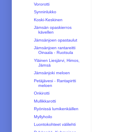
Vororotti
Synninlukko
Koski-Keskinen
Jämsän opaskierros
kävellen
Jämsänjoen opastaulut
Jämsänjoen rantareitti
Oinaala - Ruotsula
Yläinen Liesjärvi, Himos,
Jämsä
Jämsänjoki meloen
Petäjävesi - Rantapirtti
meloen
Onkirotti
Mullikkarotti
Ryönissä lumikenkäillen
Myllyhoilo
Luontokohteet välilehti