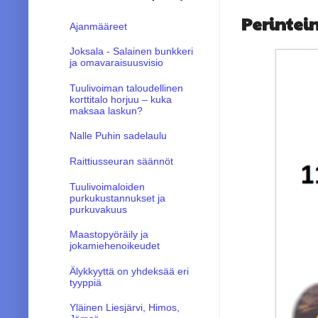
Perintei
Ajanmääreet
Joksala - Salainen bunkkeri
ja omavaraisuusvisio
Tuulivoiman taloudellinen
korttitalo horjuu – kuka
maksaa laskun?
Nalle Puhin sadelaulu
Raittiusseuran säännöt
Tuulivoimaloiden
purkukustannukset ja
purkuvakuus
Maastopyöräily ja
jokamiehenoikeudet
Älykkyyttä on yhdeksää eri
tyyppiä
Yläinen Liesjärvi, Himos,