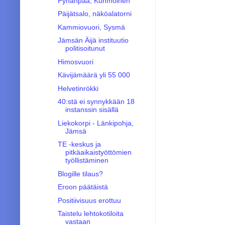
Pyhänpää, Kuhmoinen
Päijätsalo, näköalatorni
Kammiovuori, Sysmä
Jämsän Äijä instituutio
politisoitunut
Himosvuori
Kävijämäärä yli 55 000
Helvetinrökki
40:stä ei synnykkään 18
instanssin sisällä
Liekokorpi - Länkipohja,
Jämsä
TE -keskus ja
pitkäaikaistyöttömien
työllistäminen
Blogille tilaus?
Eroon päätäistä
Positiivisuus erottuu
Taistelu lehtokotiloita
vastaan