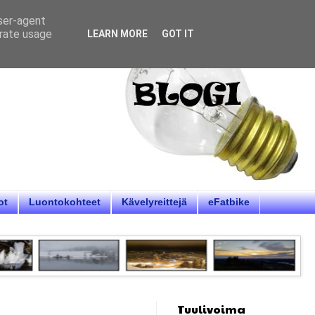
user-agent
erate usage
LEARN MORE
GOT IT
ot
Luontokohteet
Kävelyreittejä
eFatbike
Tuulivoima