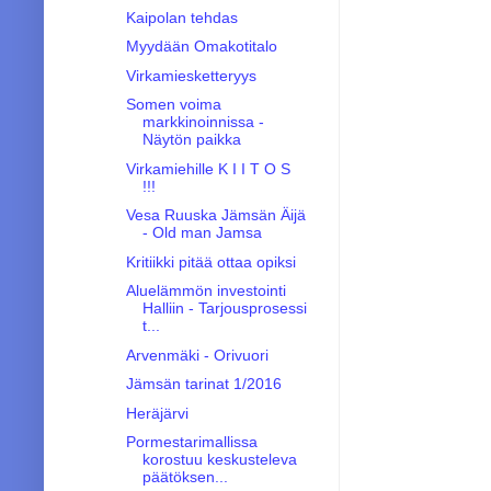
Kaipolan tehdas
Myydään Omakotitalo
Virkamiesketteryys
Somen voima
markkinoinnissa -
Näytön paikka
Virkamiehille K I I T O S
!!!
Vesa Ruuska Jämsän Äijä
- Old man Jamsa
Kritiikki pitää ottaa opiksi
Aluelämmön investointi
Halliin - Tarjousprosessi
t...
Arvenmäki - Orivuori
Jämsän tarinat 1/2016
Heräjärvi
Pormestarimallissa
korostuu keskusteleva
päätöksen...