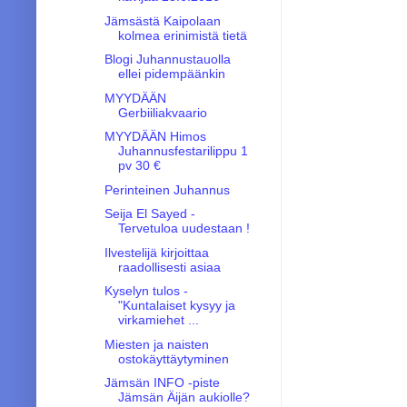
Jämsästä Kaipolaan
kolmea erinimistä tietä
Blogi Juhannustauolla
ellei pidempäänkin
MYYDÄÄN
Gerbiiliakvaario
MYYDÄÄN Himos
Juhannusfestarilippu 1
pv 30 €
Perinteinen Juhannus
Seija El Sayed -
Tervetuloa uudestaan !
Ilvestelijä kirjoittaa
raadollisesti asiaa
Kyselyn tulos -
"Kuntalaiset kysyy ja
virkamiehet ...
Miesten ja naisten
ostokäyttäytyminen
Jämsän INFO -piste
Jämsän Äijän aukiolle?