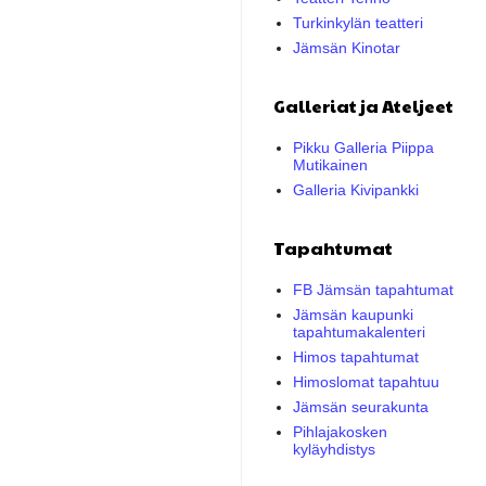
Turkinkylän teatteri
Jämsän Kinotar
Galleriat ja Ateljeet
Pikku Galleria Piippa
Mutikainen
Galleria Kivipankki
Tapahtumat
FB Jämsän tapahtumat
Jämsän kaupunki
tapahtumakalenteri
Himos tapahtumat
Himoslomat tapahtuu
Jämsän seurakunta
Pihlajakosken
kyläyhdistys