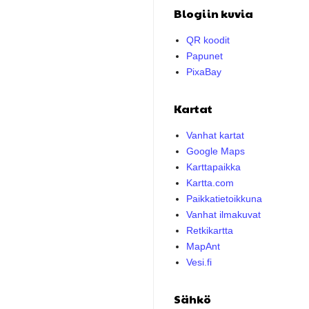
Blogiin kuvia
QR koodit
Papunet
PixaBay
Kartat
Vanhat kartat
Google Maps
Karttapaikka
Kartta.com
Paikkatietoikkuna
Vanhat ilmakuvat
Retkikartta
MapAnt
Vesi.fi
Sähkö