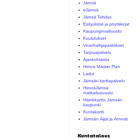
Jämsä
eJämsä
Jämsä Tehdas
Esityslistat ja pöytäkirjat
Kaupunginvaltuusto
Kuulutukset
Viranhaltijapäätökset
Tarjouspalvelu
Ajankohtaista
Himos Master Plan
Ladut
Jämsän karttapalvelu
HimosJämsä
matkailusivusto
Häiriökartta Jämsän
kaupunki
Kuntakortti
Jämsän Äijät ja Ämmät
Kuntatalous