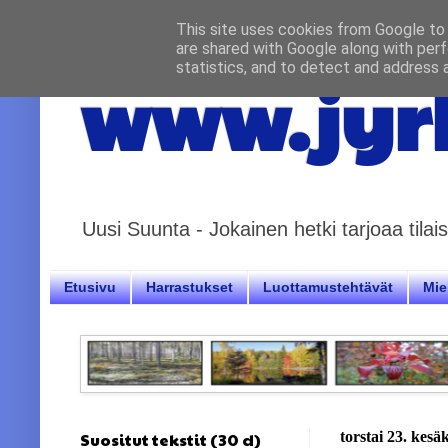
This site uses cookies from Google to d
are shared with Google along with perf
statistics, and to detect and address 
www.jyrk
Uusi Suunta - Jokainen hetki tarjoaa til
Etusivu
Harrastukset
Luottamustehtävät
Miel
Suositut tekstit (30 d)
torstai 23. kes