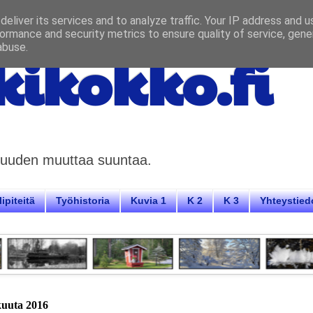
eliver its services and to analyze traffic. Your IP address and 
ormance and security metrics to ensure quality of service, gen
abuse.
ikokko.fi
aisuuden muuttaa suuntaa.
ipiteitä
Työhistoria
Kuvia 1
K 2
K 3
Yhteystied
äkuuta 2016