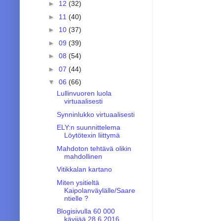
►
12
(32)
►
11
(40)
►
10
(37)
►
09
(39)
►
08
(54)
►
07
(44)
▼
06
(66)
Lullinvuoren luola
virtuaalisesti
Synninlukko virtuaalisesti
ELY:n suunnittelema
Löytötexin liittymä
Mahdoton tehtävä olikin
mahdollinen
Vitikkalan kartano
Miten ysitieltä
Kaipolanväylälle/Saare
ntielle ?
Blogisivulla 60 000
kävijää 28.6.2016