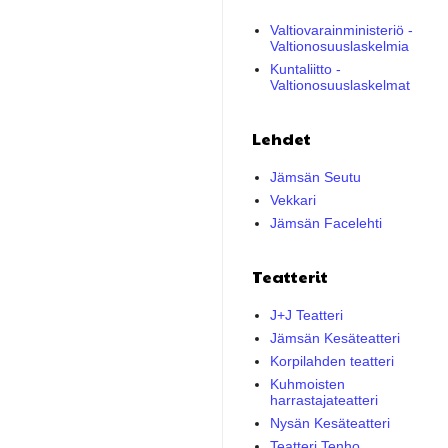
Valtiovarainministeriö -
Valtionosuuslaskelmia
Kuntaliitto -
Valtionosuuslaskelmat
Lehdet
Jämsän Seutu
Vekkari
Jämsän Facelehti
Teatterit
J+J Teatteri
Jämsän Kesäteatteri
Korpilahden teatteri
Kuhmoisten
harrastajateatteri
Nysän Kesäteatteri
Teatteri Tenho