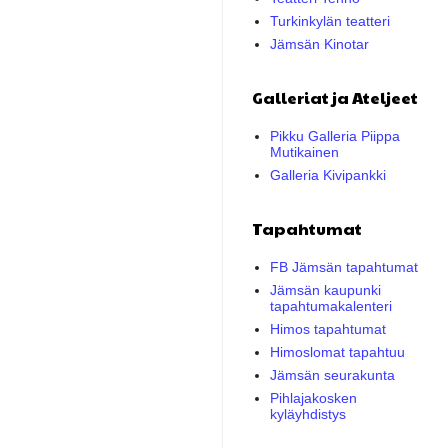
Turkinkylän teatteri
Jämsän Kinotar
Galleriat ja Ateljeet
Pikku Galleria Piippa
Mutikainen
Galleria Kivipankki
Tapahtumat
FB Jämsän tapahtumat
Jämsän kaupunki
tapahtumakalenteri
Himos tapahtumat
Himoslomat tapahtuu
Jämsän seurakunta
Pihlajakosken
kyläyhdistys