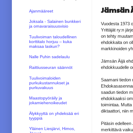
Jämsän Äi
Ajanmääreet
Joksala - Salainen bunkkeri
Vuodesta 1973 o
ja omavaraisuusvisio
Yrittäjät ry:n j
on tehty muutam
Tuulivoiman taloudellinen
korttitalo horjuu – kuka
ehdokkaita on ol
maksaa laskun?
markkinoiden yh
Nalle Puhin sadelaulu
Jämsän Äijä ehd
ehdokkuudelle on
Raittiusseuran säännöt
Tuulivoimaloiden
Saamani tiedon m
purkukustannukset ja
Ehdokasasennan 
purkuvakuus
saadun tiedon m
Maastopyöräily ja
ehdokkaaksi oman
jokamiehenoikeudet
toimintaa. Mutta 
diktaattori, niin
Älykkyyttä on yhdeksää eri
tyyppiä
Pitäsin edelleen
Yläinen Liesjärvi, Himos,
merkittävä vaik