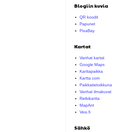
Blogiin kuvia
QR koodit
Papunet
PixaBay
Kartat
Vanhat kartat
Google Maps
Karttapaikka
Kartta.com
Paikkatietoikkuna
Vanhat ilmakuvat
Retkikartta
MapAnt
Vesi.fi
Sähkö