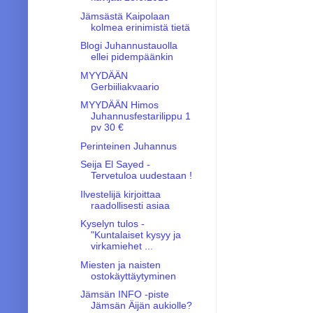
Jämsästä Kaipolaan
kolmea erinimistä tietä
Blogi Juhannustauolla
ellei pidempäänkin
MYYDÄÄN
Gerbiiliakvaario
MYYDÄÄN Himos
Juhannusfestarilippu 1
pv 30 €
Perinteinen Juhannus
Seija El Sayed -
Tervetuloa uudestaan !
Ilvestelijä kirjoittaa
raadollisesti asiaa
Kyselyn tulos -
"Kuntalaiset kysyy ja
virkamiehet ...
Miesten ja naisten
ostokäyttäytyminen
Jämsän INFO -piste
Jämsän Äijän aukiolle?