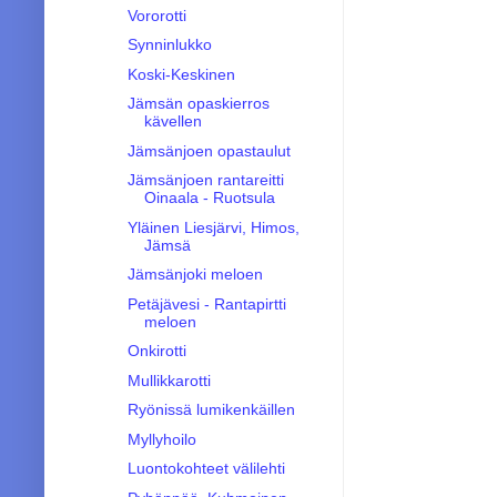
Vororotti
Synninlukko
Koski-Keskinen
Jämsän opaskierros
kävellen
Jämsänjoen opastaulut
Jämsänjoen rantareitti
Oinaala - Ruotsula
Yläinen Liesjärvi, Himos,
Jämsä
Jämsänjoki meloen
Petäjävesi - Rantapirtti
meloen
Onkirotti
Mullikkarotti
Ryönissä lumikenkäillen
Myllyhoilo
Luontokohteet välilehti