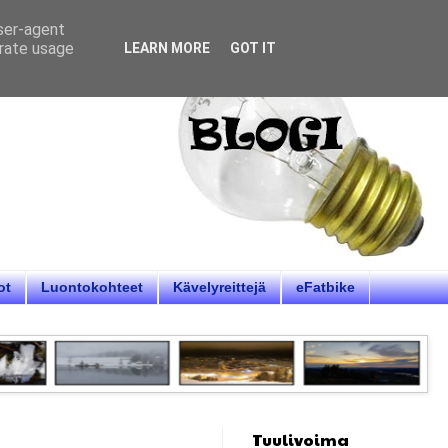
user-agent
erate usage
LEARN MORE
GOT IT
ot
Luontokohteet
Kävelyreittejä
eFatbike
Tuulivoima