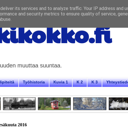
eliver its services and to analyze traffic. Your IP address and 
ormance and security metrics to ensure quality of service, gen
abuse.
ikokko.fi
aisuuden muuttaa suuntaa.
ipiteitä
Työhistoria
Kuvia 1
K 2
K 3
Yhteystied
kesäkuuta 2016