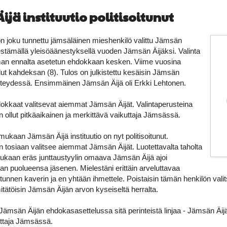
jä instituutio politisoitunut
n joku tunnettu jämsäläinen mieshenkilö valittu Jämsän
ärjestämällä yleisöäänestyksellä vuoden Jämsän Äijäksi. Valinta
an ennalta asetetun ehdokkaan kesken. Viime vuosina
lut kahdeksan (8). Tulos on julkistettu kesäisin Jämsän
teydessä. Ensimmäinen Jämsän Äijä oli Erkki Lehtonen.
okkaat valitsevat aiemmat Jämsän Äijät. Valintaperusteina
 ollut pitkäaikainen ja merkittävä vaikuttaja Jämsässä.
ukaan Jämsän Äijä instituutio on nyt politisoitunut.
tosiaan valitsee aiemmat Jämsän Äijät. Luotettavalta taholta
ukaan eräs junttaustyylin omaava Jämsän Äijä ajoi
 puolueensa jäsenen. Mielestäni erittäin arveluttavaa
tunnen kaverin ja en yhtään ihmettele. Poistaisin tämän henkilön valits
 mitätöisin Jämsän Äijän arvon kyseiseltä herralta.
 Jämsän Äijän ehdokasasettelussa sitä perinteistä linjaa - Jämsän Äijä
uttaja Jämsässä.