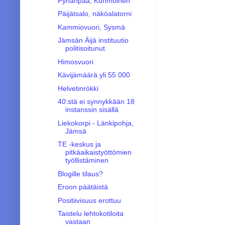
Pyhänpää, Kuhmoinen
Päijätsalo, näköalatorni
Kammiovuori, Sysmä
Jämsän Äijä instituutio
politisoitunut
Himosvuori
Kävijämäärä yli 55 000
Helvetinrökki
40:stä ei synnykkään 18
instanssin sisällä
Liekokorpi - Länkipohja,
Jämsä
TE -keskus ja
pitkäaikaistyöttömien
työllistäminen
Blogille tilaus?
Eroon päätäistä
Positiivisuus erottuu
Taistelu lehtokotiloita
vastaan