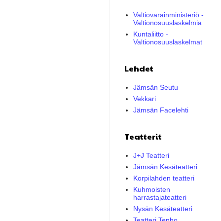
Valtiovarainministeriö -
Valtionosuuslaskelmia
Kuntaliitto -
Valtionosuuslaskelmat
Lehdet
Jämsän Seutu
Vekkari
Jämsän Facelehti
Teatterit
J+J Teatteri
Jämsän Kesäteatteri
Korpilahden teatteri
Kuhmoisten
harrastajateatteri
Nysän Kesäteatteri
Teatteri Tenho