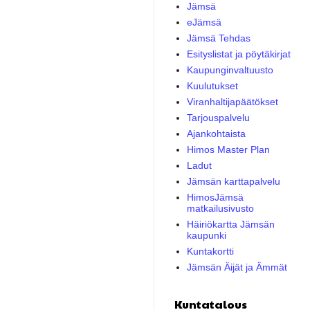
Jämsä
eJämsä
Jämsä Tehdas
Esityslistat ja pöytäkirjat
Kaupunginvaltuusto
Kuulutukset
Viranhaltijapäätökset
Tarjouspalvelu
Ajankohtaista
Himos Master Plan
Ladut
Jämsän karttapalvelu
HimosJämsä
matkailusivusto
Häiriökartta Jämsän
kaupunki
Kuntakortti
Jämsän Äijät ja Ämmät
Kuntatalous