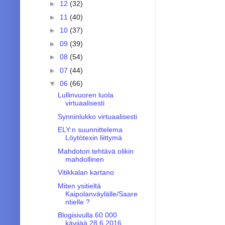
►
12
(32)
►
11
(40)
►
10
(37)
►
09
(39)
►
08
(54)
►
07
(44)
▼
06
(66)
Lullinvuoren luola
virtuaalisesti
Synninlukko virtuaalisesti
ELY:n suunnittelema
Löytötexin liittymä
Mahdoton tehtävä olikin
mahdollinen
Vitikkalan kartano
Miten ysitieltä
Kaipolanväylälle/Saare
ntielle ?
Blogisivulla 60 000
kävijää 28.6.2016