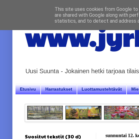
This site uses cookies from Google to d
are shared with Google along with perf
statistics, and to detect and address 
www.jyrk
Uusi Suunta - Jokainen hetki tarjoaa til
Etusivu
Harrastukset
Luottamustehtävät
Miel
Suositut tekstit (30 d)
sunnuntai 12. 