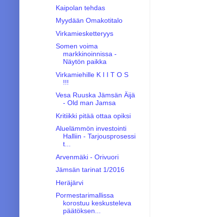
Kaipolan tehdas
Myydään Omakotitalo
Virkamiesketteryys
Somen voima
markkinoinnissa -
Näytön paikka
Virkamiehille K I I T O S
!!!
Vesa Ruuska Jämsän Äijä
- Old man Jamsa
Kritiikki pitää ottaa opiksi
Aluelämmön investointi
Halliin - Tarjousprosessi
t...
Arvenmäki - Orivuori
Jämsän tarinat 1/2016
Heräjärvi
Pormestarimallissa
korostuu keskusteleva
päätöksen...