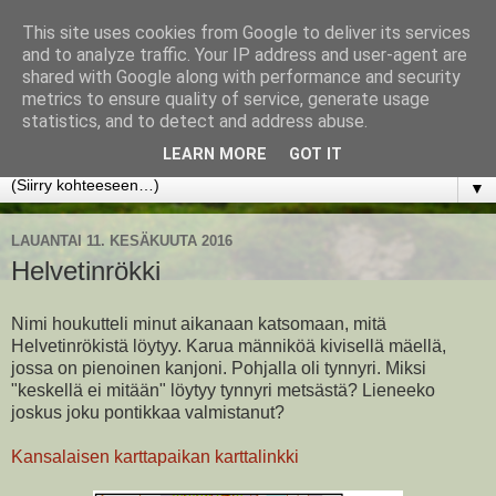
This site uses cookies from Google to deliver its services
www.jyrkikokko.fi
and to analyze traffic. Your IP address and user-agent are
shared with Google along with performance and security
metrics to ensure quality of service, generate usage
Uusi Suunta - Jokainen hetki tarjoaa tilaisuuden muuttaa
statistics, and to detect and address abuse.
suuntaa.
LEARN MORE
GOT IT
▼
LAUANTAI 11. KESÄKUUTA 2016
Helvetinrökki
Nimi houkutteli minut aikanaan katsomaan, mitä
Helvetinrökistä löytyy. Karua männiköä kivisellä mäellä,
jossa on pienoinen kanjoni. Pohjalla oli tynnyri. Miksi
"keskellä ei mitään" löytyy tynnyri metsästä? Lieneeko
joskus joku pontikkaa valmistanut?
Kansalaisen karttapaikan karttalinkki