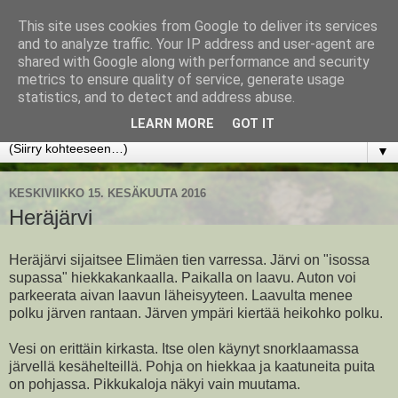
This site uses cookies from Google to deliver its services
www.jyrkikokko.fi
and to analyze traffic. Your IP address and user-agent are
shared with Google along with performance and security
metrics to ensure quality of service, generate usage
Uusi Suunta - Jokainen hetki tarjoaa tilaisuuden muuttaa
statistics, and to detect and address abuse.
suuntaa.
LEARN MORE
GOT IT
▼
KESKIVIIKKO 15. KESÄKUUTA 2016
Heräjärvi
Heräjärvi sijaitsee Elimäen tien varressa. Järvi on "isossa
supassa" hiekkakankaalla. Paikalla on laavu. Auton voi
parkeerata aivan laavun läheisyyteen. Laavulta menee
polku järven rantaan. Järven ympäri kiertää heikohko polku.
Vesi on erittäin kirkasta. Itse olen käynyt snorklaamassa
järvellä kesähelteillä. Pohja on hiekkaa ja kaatuneita puita
on pohjassa. Pikkukaloja näkyi vain muutama.