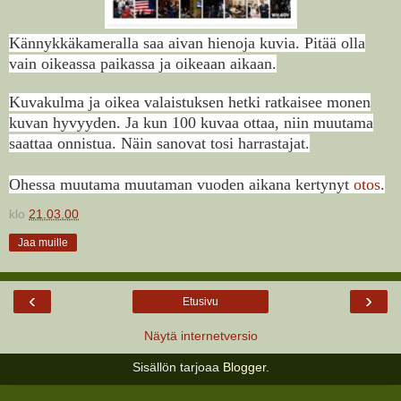
Kännykkäkameralla saa aivan hienoja kuvia. Pitää olla
vain oikeassa paikassa ja oikeaan aikaan.
Kuvakulma ja oikea valaistuksen hetki ratkaisee monen
kuvan hyvyyden. Ja kun 100 kuvaa ottaa, niin muutama
saattaa onnistua. Näin sanovat tosi harrastajat.
Ohessa muutama muutaman vuoden aikana kertynyt
otos
.
klo
21.03.00
Jaa muille
‹
›
Etusivu
Näytä internetversio
Sisällön tarjoaa
Blogger
.