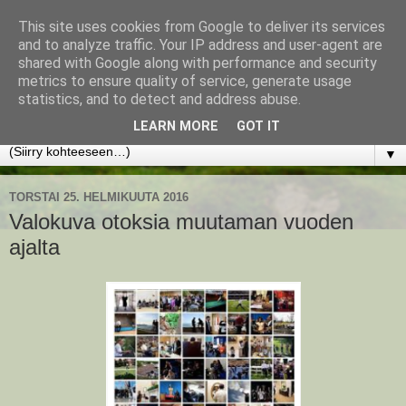
This site uses cookies from Google to deliver its services
www.jyrkikokko.fi
and to analyze traffic. Your IP address and user-agent are
shared with Google along with performance and security
metrics to ensure quality of service, generate usage
Uusi Suunta - Jokainen hetki tarjoaa tilaisuuden muuttaa
statistics, and to detect and address abuse.
suuntaa.
LEARN MORE
GOT IT
▼
TORSTAI 25. HELMIKUUTA 2016
Valokuva otoksia muutaman vuoden
ajalta