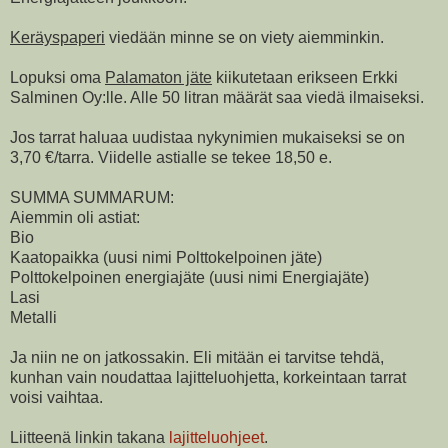
Keräyspaperi
viedään minne se on viety aiemminkin.
Lopuksi oma
Palamaton jäte
kiikutetaan erikseen Erkki
Salminen Oy:lle. Alle 50 litran määrät saa viedä ilmaiseksi.
Jos tarrat haluaa uudistaa nykynimien mukaiseksi se on
3,70 €/tarra. Viidelle astialle se tekee 18,50 e.
SUMMA SUMMARUM:
Aiemmin oli astiat:
Bio
Kaatopaikka (uusi nimi Polttokelpoinen jäte)
Polttokelpoinen energiajäte (uusi nimi Energiajäte)
Lasi
Metalli
Ja niin ne on jatkossakin. Eli mitään ei tarvitse tehdä,
kunhan vain noudattaa lajitteluohjetta, korkeintaan tarrat
voisi vaihtaa.
Liitteenä linkin takana
lajitteluohjeet
.