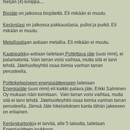
Neljän (4) kimppa....
Biojäte
on jatkossa biojätettä. Eli mikään ei muutu.
Keräyslasi
on jatkossa pakkauslasia, pullot ja purkit. Eli
mikään ei muutu.
Metalliastia
an astiaan metallia. Eli mikään ei muutu.
Kaatopaikk
a-astiaan laitetaan
Poltettava jäte
(uusi nimi), ei
palamatonta. Vain tarran voisi vaihtaa, mutta sitä ei tarvi
tehdä. Jätehuoltoyhtiö osaa toimia vanhan tarran
perusteella.
Polttokelpoiseen energiajätteeseen
laitetaan
Energiajäte
(uusi nimi) eli kaikki palava jäte, Erkki Salminen
Oy mukaan näin toimitaan. Vain tarran voisi vaihtaa, mutta
sitä ei tarvi tehdä. Jätehuoltoyhtiö osaa toimia vanhan tarran
perusteella. Jämsä Jäte liikelaitoksen kanta tähän jakeesen
on erilainen.
Keräyskartonki
a ei tarvita, alle 5 taloutta, laitetaan
Energiajätteen joukkoon.