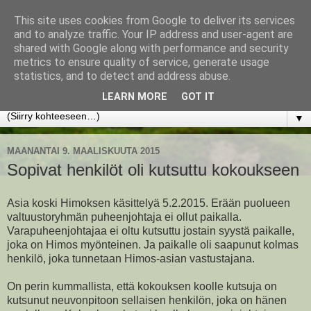
This site uses cookies from Google to deliver its services
www.jyrkikokko.fi
and to analyze traffic. Your IP address and user-agent are
shared with Google along with performance and security
metrics to ensure quality of service, generate usage
Uusi Suunta - Jokainen hetki tarjoaa tilaisuuden muuttaa
statistics, and to detect and address abuse.
suuntaa.
LEARN MORE
GOT IT
▼
MAANANTAI 9. MAALISKUUTA 2015
Sopivat henkilöt oli kutsuttu kokoukseen
Asia koski Himoksen käsittelyä 5.2.2015. Erään puolueen
valtuustoryhmän puheenjohtaja ei ollut paikalla.
Varapuheenjohtajaa ei oltu kutsuttu jostain syystä paikalle,
joka on Himos myönteinen. Ja paikalle oli saapunut kolmas
henkilö, joka tunnetaan Himos-asian vastustajana.
On perin kummallista, että kokouksen koolle kutsuja on
kutsunut neuvonpitoon sellaisen henkilön, joka on hänen