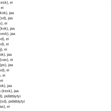
kesk), ei
 ei
kok), jaa
(sd), jaa
), ei
kok), jaa
kesk), jaa
d), ei
d), ei
), ei
ok), jaa
vas), ei
(ps), jaa
d), ei
, ei
ei
ok), jaa
 (kesk), jaa
), pidättäytyi
(sd), pidättäytyi
as), ei