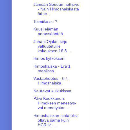
Jämsän Seudun nettisivu
- Näin Himoshaiskasta
ääne...
Toimiiko se ?
Kuusi elämän
perussääntöä
Juhani Ojalan kirje
valtuutetuille
kokouksen 16.3....
Himos kytkökseni
Himoshaiska - Erä 1
maalissa
Vastaehdotus - § 4
Himoshaiska
Nauravat kulkukissat
Päivi Kuokkanen:
Himoksen menestys-
vai menetystar...
Himoshaiskan hinta olisi
oltava sama kuin
HCR:lle ...