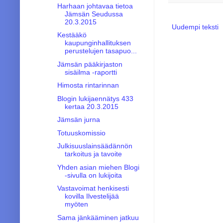
Harhaan johtavaa tietoa
Jämsän Seudussa
20.3.2015
Uudempi teksti
Kestääkö
kaupunginhallituksen
perustelujen tasapuo...
Jämsän pääkirjaston
sisäilma -raportti
Himosta rintarinnan
Blogin lukijaennätys 433
kertaa 20.3.2015
Jämsän jurna
Totuuskomissio
Julkisuuslainsäädännön
tarkoitus ja tavoite
Yhden asian miehen Blogi
-sivulla on lukijoita
Vastavoimat henkisesti
kovilla Ilvestelijää
myöten
Sama jänkääminen jatkuu