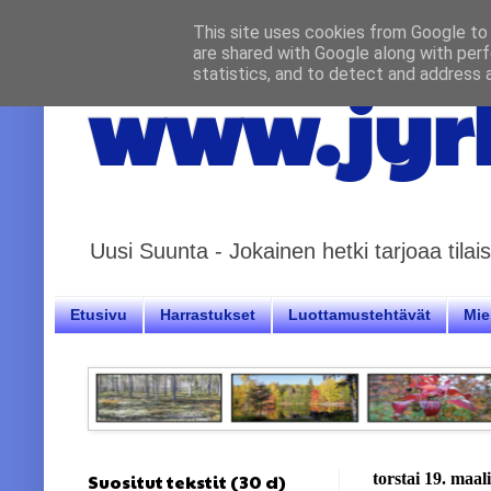
This site uses cookies from Google to d
are shared with Google along with perf
statistics, and to detect and address 
www.jyrk
Uusi Suunta - Jokainen hetki tarjoaa til
Etusivu
Harrastukset
Luottamustehtävät
Miel
Suositut tekstit (30 d)
torstai 19. maa