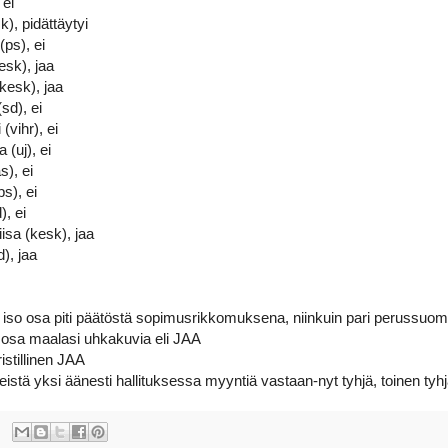
 ei
k), pidättäytyi
ps), ei
esk), jaa
kesk), jaa
sd), ei
(vihr), ei
 (uj), ei
s), ei
s), ei
), ei
isa (kesk), jaa
), jaa
so osa piti päätöstä sopimusrikkomuksena, niinkuin pari perussuoma
 osa maalasi uhkakuvia eli JAA
istillinen JAA
istä yksi äänesti hallituksessa myyntiä vastaan-nyt tyhjä, toinen tyh