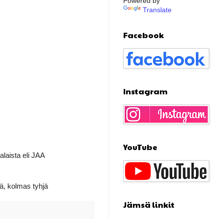
Powered by
Translate
Facebook
Instagram
YouTube
laista eli JAA
jä, kolmas tyhjä
Jämsä linkit