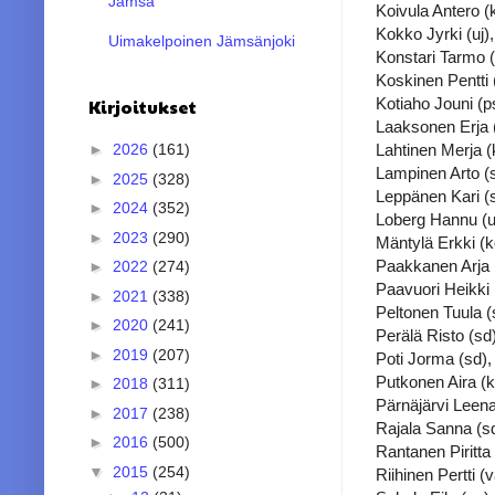
Jämsä
Koivula Antero (
Kokko Jyrki (uj),
Uimakelpoinen Jämsänjoki
Konstari Tarmo (
Koskinen Pentti 
Kotiaho Jouni (ps
Kirjoitukset
Laaksonen Erja (
Lahtinen Merja (
►
2026
(161)
Lampinen Arto (s
►
2025
(328)
Leppänen Kari (s
►
2024
(352)
Loberg Hannu (uj
►
2023
(290)
Mäntylä Erkki (k
Paakkanen Arja (
►
2022
(274)
Paavuori Heikki 
►
2021
(338)
Peltonen Tuula (s
►
2020
(241)
Perälä Risto (sd)
►
2019
(207)
Poti Jorma (sd), 
Putkonen Aira (k
►
2018
(311)
Pärnäjärvi Leena
►
2017
(238)
Rajala Sanna (sd
►
2016
(500)
Rantanen Piritta 
▼
2015
(254)
Riihinen Pertti (v