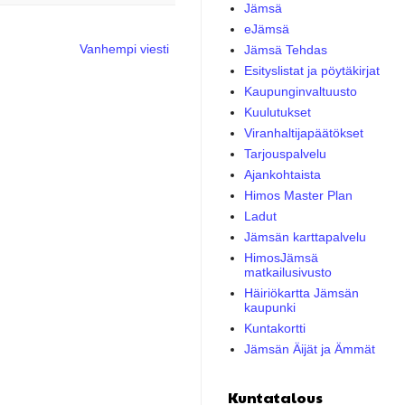
Jämsä
eJämsä
Vanhempi viesti
Jämsä Tehdas
Esityslistat ja pöytäkirjat
Kaupunginvaltuusto
Kuulutukset
Viranhaltijapäätökset
Tarjouspalvelu
Ajankohtaista
Himos Master Plan
Ladut
Jämsän karttapalvelu
HimosJämsä
matkailusivusto
Häiriökartta Jämsän
kaupunki
Kuntakortti
Jämsän Äijät ja Ämmät
Kuntatalous