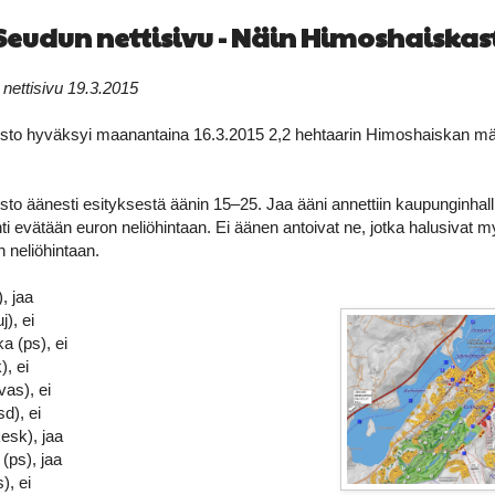
eudun nettisivu - Näin Himoshaiskas
ettisivu 19.3.2015
sto hyväksyi maanantaina 16.3.2015 2,2 hehtaarin Himoshaiskan m
to äänesti esityksestä äänin 15–25. Jaa ääni annettiin kaupunginhalli
 evätään euron neliöhintaan. Ei äänen antoivat ne, jotka halusivat m
 neliöhintaan.
, jaa
j), ei
a (ps), ei
), ei
as), ei
d), ei
esk), jaa
(ps), jaa
), ei