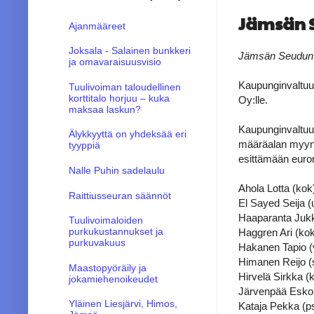
Jämsän S
Ajanmääreet
Joksala - Salainen bunkkeri
Jämsän Seudun n
ja omavaraisuusvisio
Kaupunginvaltuu
Tuulivoiman taloudellinen
korttitalo horjuu – kuka
Oy:lle.
maksaa laskun?
Kaupunginvaltuus
Älykkyyttä on yhdeksää eri
määräalan myynti
tyyppiä
esittämään euron
Nalle Puhin sadelaulu
Ahola Lotta (kok)
Raittiusseuran säännöt
El Sayed Seija (u
Haaparanta Jukk
Tuulivoimaloiden
purkukustannukset ja
Haggren Ari (kok
purkuvakuus
Hakanen Tapio (v
Himanen Reijo (s
Maastopyöräily ja
Hirvelä Sirkka (k
jokamiehenoikeudet
Järvenpää Esko 
Yläinen Liesjärvi, Himos,
Kataja Pekka (ps