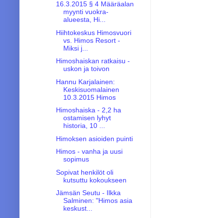
16.3.2015 § 4 Määräalan
myynti vuokra-
alueesta, Hi...
Hiihtokeskus Himosvuori
vs. Himos Resort -
Miksi j...
Himoshaiskan ratkaisu -
uskon ja toivon
Hannu Karjalainen:
Keskisuomalainen
10.3.2015 Himos
Himoshaiska - 2,2 ha
ostamisen lyhyt
historia, 10 ...
Himoksen asioiden puinti
Himos - vanha ja uusi
sopimus
Sopivat henkilöt oli
kutsuttu kokoukseen
Jämsän Seutu - Ilkka
Salminen: "Himos asia
keskust...