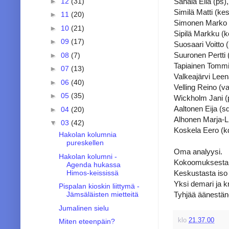
Sahala Eila (ps),
►
12
(31)
Similä Matti (kes
►
11
(20)
Simonen Marko (
►
10
(21)
Sipilä Markku (k
►
09
(17)
Suosaari Voitto (
Suuronen Pertti (
►
08
(7)
Tapiainen Tommi 
►
07
(13)
Valkeajärvi Leena
►
06
(40)
Velling Reino (va
►
05
(35)
Wickholm Jani (p
Aaltonen Eija (sd
►
04
(20)
Alhonen Marja-Li
▼
03
(42)
Koskela Eero (kd
Hakolan kolumnia
pureskellen
Oma analyysi.
Hakolan kolumni -
Kokoomuksesta i
Agenda hukassa
Keskustasta iso
Himos-keississä
Yksi demari ja kr
Pispalan kioskin liittymä -
Tyhjää äänestäne
Jämsäläisten mietteitä
Jumalinen sielu
klo
21.37.00
Miten eteenpäin?