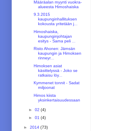
Määräalan myynti vuokra-
alueesta Himoshaiska
9.3.2015
kaupunginhallituksen
kokousta yritetään j...
Himoshaiska,
kaupunginjohtajan
esitys - Sama peli ...
Risto Ahonen: Jämsän
kaupungin ja Himoksen
rinneyr...
Himoksen asiat
käsittelyssä - Joko se
ratkaisu löy...
Kymmenet tonnit - Sadat
miljoonat
Himos kiista
yksinkertaisuudessaan
►
02
(4)
►
01
(4)
►
2014
(73)