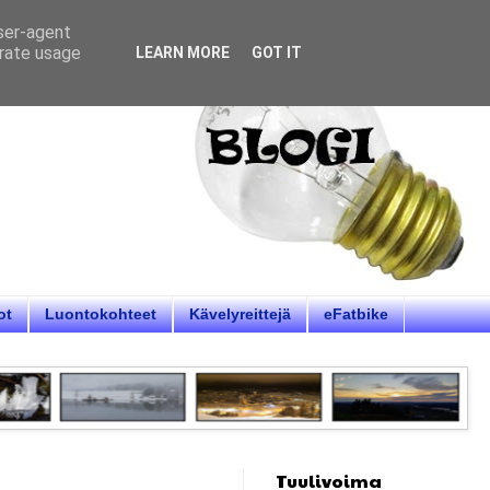
user-agent
erate usage
LEARN MORE
GOT IT
ot
Luontokohteet
Kävelyreittejä
eFatbike
Tuulivoima