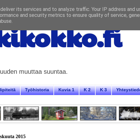
eliver its services and to analyze traffic. Your IP address and 
ormance and security metrics to ensure quality of service, gen
abuse.
ikokko.fi
aisuuden muuttaa suuntaa.
ipiteitä
Työhistoria
Kuvia 1
K 2
K 3
Yhteystied
liskuuta 2015