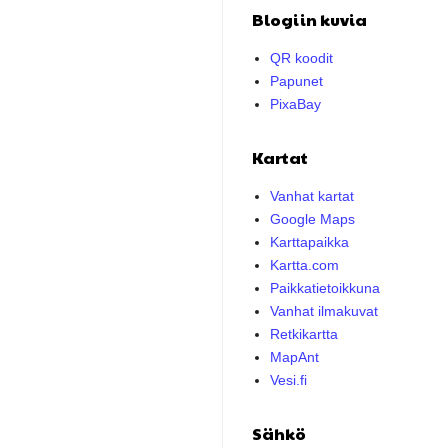
Blogiin kuvia
QR koodit
Papunet
PixaBay
Kartat
Vanhat kartat
Google Maps
Karttapaikka
Kartta.com
Paikkatietoikkuna
Vanhat ilmakuvat
Retkikartta
MapAnt
Vesi.fi
Sähkö