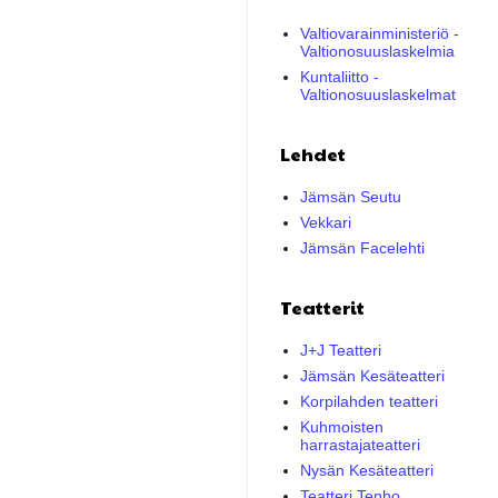
Valtiovarainministeriö -
Valtionosuuslaskelmia
Kuntaliitto -
Valtionosuuslaskelmat
Lehdet
Jämsän Seutu
Vekkari
Jämsän Facelehti
Teatterit
J+J Teatteri
Jämsän Kesäteatteri
Korpilahden teatteri
Kuhmoisten
harrastajateatteri
Nysän Kesäteatteri
Teatteri Tenho