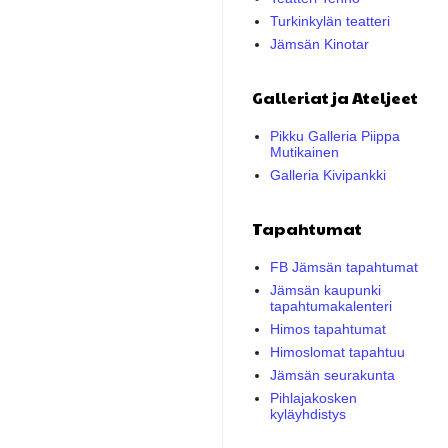
Turkinkylän teatteri
Jämsän Kinotar
Galleriat ja Ateljeet
Pikku Galleria Piippa
Mutikainen
Galleria Kivipankki
Tapahtumat
FB Jämsän tapahtumat
Jämsän kaupunki
tapahtumakalenteri
Himos tapahtumat
Himoslomat tapahtuu
Jämsän seurakunta
Pihlajakosken
kyläyhdistys