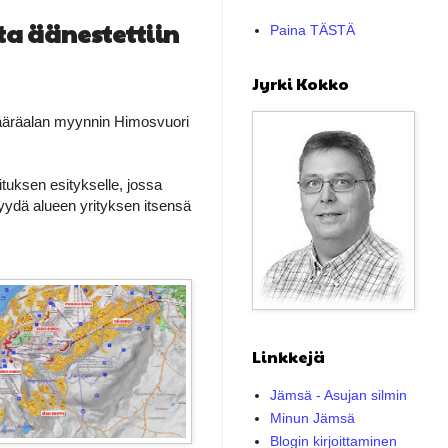
ta äänestettiin
Paina TÄSTÄ
Jyrki Kokko
ääräalan myynnin Himosvuori
tuksen esitykselle, jossa
yydä alueen yrityksen itsensä
Linkkejä
Jämsä - Asujan silmin
Minun Jämsä
Blogin kirjoittaminen