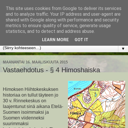
This site uses cookies from Google to deliver its services
www.jyrkikokko.fi
and to analyze traffic. Your IP address and user-agent are
shared with Google along with performance and security
metrics to ensure quality of service, generate usage
Uusi Suunta - Jokainen hetki tarjoaa tilaisuuden muuttaa
statistics, and to detect and address abuse.
suuntaa.
LEARN MORE
GOT IT
▼
MAANANTAI 16. MAALISKUUTA 2015
Vastaehdotus - § 4 Himoshaiska
Himoksen Hiihtokeskuksen
historiaa on tullut täyteen jo
30 v. Rinnekeskus on
laajentunut sinä aikana Etelä-
Suomen isoimmaksi ja
Suomen viidenneksi
suurimmaksi