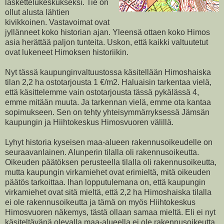
laskettelukeskukseksi. Tie on
ollut alusta lähtien
kivikkoinen. Vastavoimat ovat
jyllänneet koko historian ajan. Yleensä ottaen koko Himos
asia herättää paljon tunteita. Uskon, että kaikki valtuutetut
ovat lukeneet Himoksen historiikin.
Nyt tässä kaupunginvaltuustossa käsitellään Himoshaiska
tilan 2,2 ha ostotarjousta 1 €/m2. Haluaisin tarkentaa vielä,
että käsittelemme vain ostotarjousta tässä pykälässä 4,
emme mitään muuta. Ja tarkennan vielä, emme ota kantaa
sopimukseen. Sen on tehty yhteisymmärryksessä Jämsän
kaupungin ja Hiihtokeskus Himosvuoren välillä.
Lyhyt historia kyseisen maa-alueen rakennusoikeudelle on
seuraavanlainen. Alunperin tilalla oli rakennusoikeutta.
Oikeuden päätöksen perusteella tilalla oli rakennusoikeutta,
mutta kaupungin virkamiehet ovat erimieltä, mitä oikeuden
päätös tarkoittaa. Ihan lopputulemana on, että kaupungin
virkamiehet ovat sitä mieltä, että 2,2 ha Himoshaiska tilalla
ei ole rakennusoikeutta ja tämä on myös Hiihtokeskus
Himosvuoren näkemys, tästä ollaan samaa mieltä. Eli ei nyt
käsiteltävänä olevalla maa-alueella ei ole rakennusoikeutta.