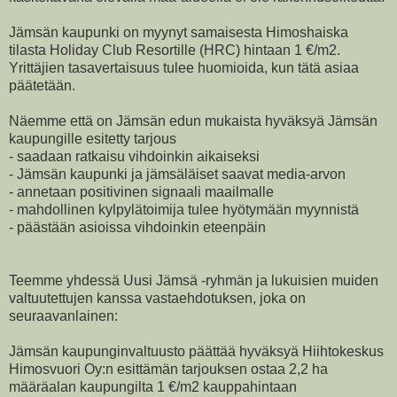
Jämsän kaupunki on myynyt samaisesta Himoshaiska
tilasta Holiday Club Resortille (HRC) hintaan 1 €/m2.
Yrittäjien tasavertaisuus tulee huomioida, kun tätä asiaa
päätetään.
Näemme että on Jämsän edun mukaista hyväksyä Jämsän
kaupungille esitetty tarjous
- saadaan ratkaisu vihdoinkin aikaiseksi
- Jämsän kaupunki ja jämsäläiset saavat media-arvon
- annetaan positivinen signaali maailmalle
- mahdollinen kylpylätoimija tulee hyötymään myynnistä
- päästään asioissa vihdoinkin eteenpäin
Teemme yhdessä Uusi Jämsä -ryhmän ja lukuisien muiden
valtuutettujen kanssa vastaehdotuksen, joka on
seuraavanlainen:
Jämsän kaupunginvaltuusto päättää hyväksyä Hiihtokeskus
Himosvuori Oy:n esittämän tarjouksen ostaa 2,2 ha
määräalan kaupungilta 1 €/m2 kauppahintaan