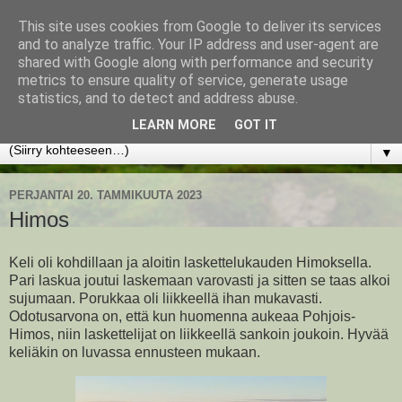
This site uses cookies from Google to deliver its services
www.jyrkikokko.fi
and to analyze traffic. Your IP address and user-agent are
shared with Google along with performance and security
metrics to ensure quality of service, generate usage
Uusi Suunta - Jokainen hetki tarjoaa tilaisuuden muuttaa
statistics, and to detect and address abuse.
suuntaa.
LEARN MORE
GOT IT
▼
PERJANTAI 20. TAMMIKUUTA 2023
Himos
Keli oli kohdillaan ja aloitin laskettelukauden Himoksella.
Pari laskua joutui laskemaan varovasti ja sitten se taas alkoi
sujumaan. Porukkaa oli liikkeellä ihan mukavasti.
Odotusarvona on, että kun huomenna aukeaa Pohjois-
Himos, niin laskettelijat on liikkeellä sankoin joukoin. Hyvää
keliäkin on luvassa ennusteen mukaan.