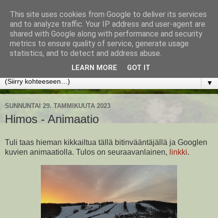
This site uses cookies from Google to deliver its services
www.jyrkikokko.fi
and to analyze traffic. Your IP address and user-agent are
shared with Google along with performance and security
metrics to ensure quality of service, generate usage
Uusi Suunta - Jokainen hetki tarjoaa tilaisuuden muuttaa
statistics, and to detect and address abuse.
suuntaa.
LEARN MORE
GOT IT
▼
SUNNUNTAI 29. TAMMIKUUTA 2023
Himos - Animaatio
Tuli taas hieman kikkailtua tällä bitinvääntäjällä ja Googlen
kuvien animaatiolla. Tulos on seuraavanlainen,
linkki
.