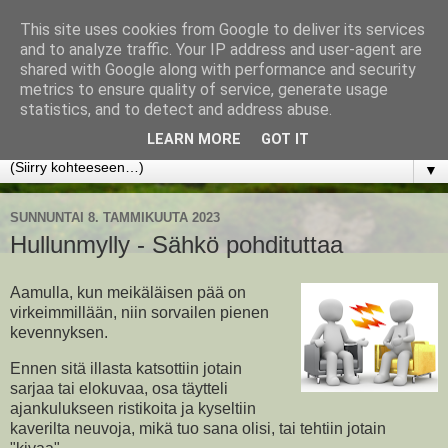
This site uses cookies from Google to deliver its services
www.jyrkikokko.fi
and to analyze traffic. Your IP address and user-agent are
shared with Google along with performance and security
metrics to ensure quality of service, generate usage
Uusi Suunta - Jokainen hetki tarjoaa tilaisuuden muuttaa
statistics, and to detect and address abuse.
suuntaa.
LEARN MORE
GOT IT
▼
SUNNUNTAI 8. TAMMIKUUTA 2023
Hullunmylly - Sähkö pohdituttaa
Aamulla, kun meikäläisen pää on
virkeimmillään, niin sorvailen pienen
kevennyksen.
Ennen sitä illasta katsottiin jotain
sarjaa tai elokuvaa, osa täytteli
ajankulukseen ristikoita ja kyseltiin
kaverilta neuvoja, mikä tuo sana olisi, tai tehtiin jotain