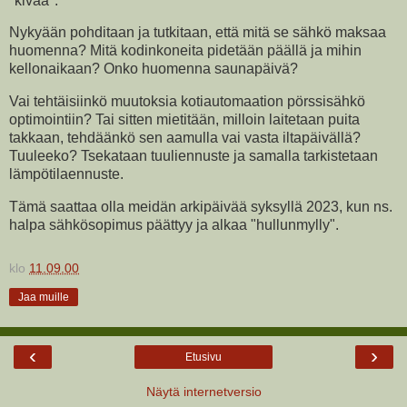
"kivaa".
Nykyään pohditaan ja tutkitaan, että mitä se sähkö maksaa
huomenna? Mitä kodinkoneita pidetään päällä ja mihin
kellonaikaan? Onko huomenna saunapäivä?
Vai tehtäisiinkö muutoksia kotiautomaation pörssisähkö
optimointiin? Tai sitten mietitään, milloin laitetaan puita
takkaan, tehdäänkö sen aamulla vai vasta iltapäivällä?
Tuuleeko? Tsekataan tuuliennuste ja samalla tarkistetaan
lämpötilaennuste.
Tämä saattaa olla meidän arkipäivää syksyllä 2023, kun ns.
halpa sähkösopimus päättyy ja alkaa "hullunmylly".
klo
11.09.00
Jaa muille
‹
›
Etusivu
Näytä internetversio