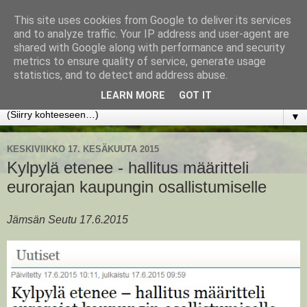
This site uses cookies from Google to deliver its services
www.jyrkikokko.fi
and to analyze traffic. Your IP address and user-agent are
shared with Google along with performance and security
metrics to ensure quality of service, generate usage
Uusi Suunta - Jokainen hetki tarjoaa tilaisuuden muuttaa
statistics, and to detect and address abuse.
suuntaa.
LEARN MORE
GOT IT
▼
KESKIVIIKKO 17. KESÄKUUTA 2015
Kylpylä etenee - hallitus määritteli
eurorajan kaupungin osallistumiselle
Jämsän Seutu 17.6.2015