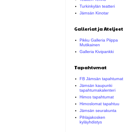
Turkinkylän teatteri
Jämsän Kinotar
Galleriat ja Ateljeet
Pikku Galleria Piippa
Mutikainen
Galleria Kivipankki
Tapahtumat
FB Jämsän tapahtumat
Jämsän kaupunki
tapahtumakalenteri
Himos tapahtumat
Himoslomat tapahtuu
Jämsän seurakunta
Pihlajakosken
kyläyhdistys