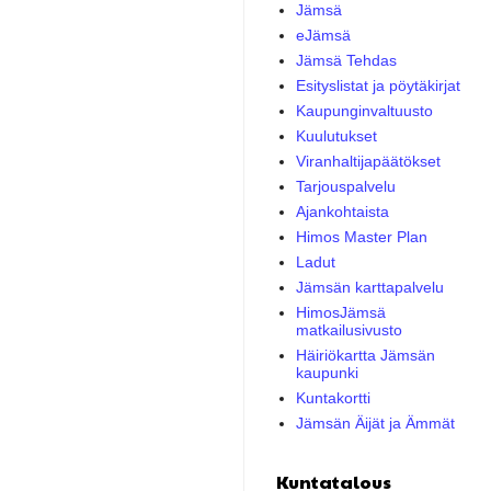
Jämsä
eJämsä
Jämsä Tehdas
Esityslistat ja pöytäkirjat
Kaupunginvaltuusto
Kuulutukset
Viranhaltijapäätökset
Tarjouspalvelu
Ajankohtaista
Himos Master Plan
Ladut
Jämsän karttapalvelu
HimosJämsä
matkailusivusto
Häiriökartta Jämsän
kaupunki
Kuntakortti
Jämsän Äijät ja Ämmät
Kuntatalous