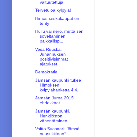
valtuutettuja
Tervetuloa kylpylä!
Himoshaiskakaupat on
tehty
Hullu vai nero, mutta sen
soveltaminen
paikkallisp...
Vesa Ruuska:
Juhannuksen
positiivisimmat
ajatukset
Demokratia
Jämsän kaupunki tukee
HImoksen
kylpylähanketta 4,4...
Jämsän Jurna 2015
ehdokkaat
Jämsän kaupunki,
Henkilöstön
vähentäminen
Voitto Suosaari: Jämsä
nousukiitoon?