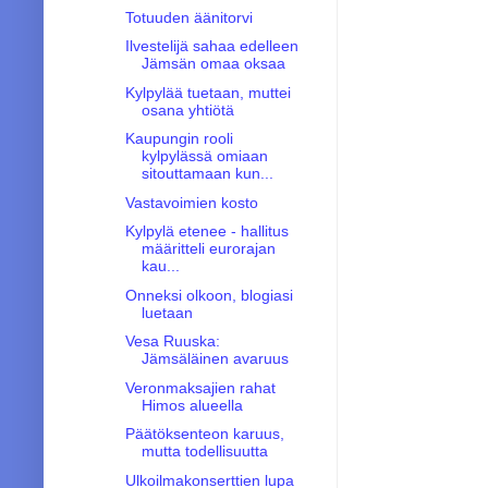
Totuuden äänitorvi
Ilvestelijä sahaa edelleen
Jämsän omaa oksaa
Kylpylää tuetaan, muttei
osana yhtiötä
Kaupungin rooli
kylpylässä omiaan
sitouttamaan kun...
Vastavoimien kosto
Kylpylä etenee - hallitus
määritteli eurorajan
kau...
Onneksi olkoon, blogiasi
luetaan
Vesa Ruuska:
Jämsäläinen avaruus
Veronmaksajien rahat
Himos alueella
Päätöksenteon karuus,
mutta todellisuutta
Ulkoilmakonserttien lupa