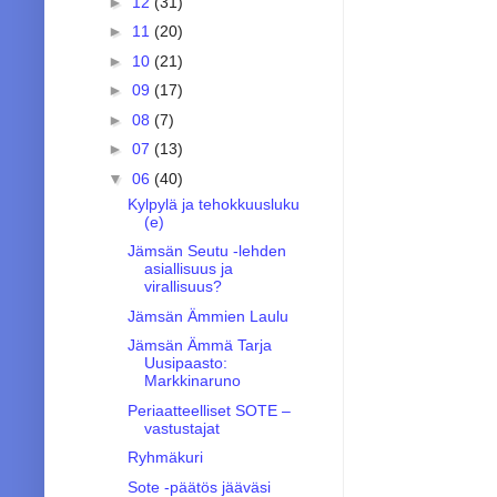
►
12
(31)
►
11
(20)
►
10
(21)
►
09
(17)
►
08
(7)
►
07
(13)
▼
06
(40)
Kylpylä ja tehokkuusluku
(e)
Jämsän Seutu -lehden
asiallisuus ja
virallisuus?
Jämsän Ämmien Laulu
Jämsän Ämmä Tarja
Uusipaasto:
Markkinaruno
Periaatteelliset SOTE –
vastustajat
Ryhmäkuri
Sote -päätös jääväsi