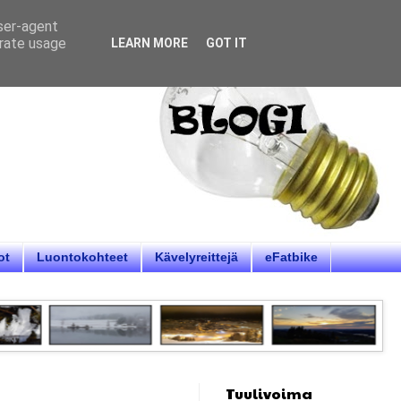
user-agent
erate usage
LEARN MORE
GOT IT
ot
Luontokohteet
Kävelyreittejä
eFatbike
Tuulivoima