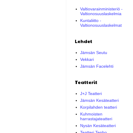
Valtiovarainministeriö -
Valtionosuuslaskelmia
Kuntaliitto -
Valtionosuuslaskelmat
Lehdet
Jämsän Seutu
Vekkari
Jämsän Facelehti
Teatterit
J+J Teatteri
Jämsän Kesäteatteri
Korpilahden teatteri
Kuhmoisten
harrastajateatteri
Nysän Kesäteatteri
Teatteri Tenho