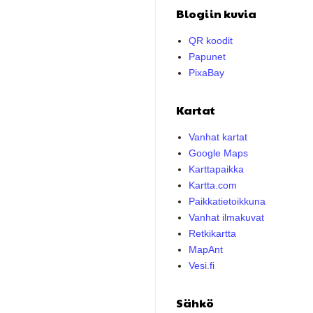
Blogiin kuvia
QR koodit
Papunet
PixaBay
Kartat
Vanhat kartat
Google Maps
Karttapaikka
Kartta.com
Paikkatietoikkuna
Vanhat ilmakuvat
Retkikartta
MapAnt
Vesi.fi
Sähkö