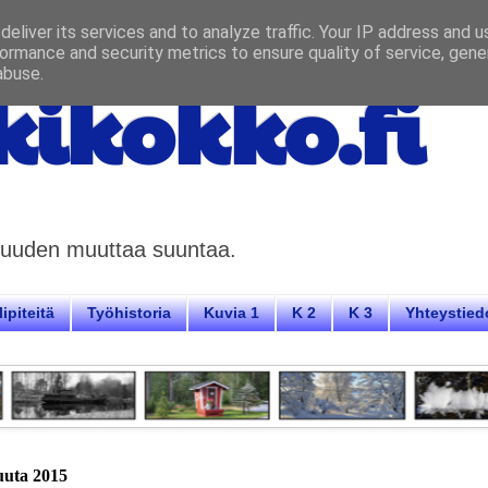
eliver its services and to analyze traffic. Your IP address and 
ormance and security metrics to ensure quality of service, gen
abuse.
ikokko.fi
aisuuden muuttaa suuntaa.
ipiteitä
Työhistoria
Kuvia 1
K 2
K 3
Yhteystied
kuuta 2015