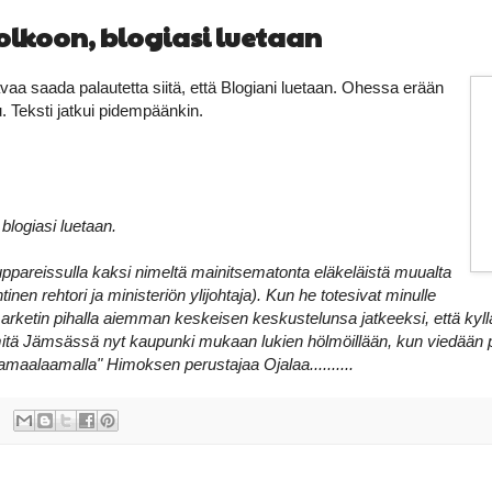
olkoon, blogiasi luetaan
vaa saada palautetta siitä, että Blogiani luetaan. Ohessa erään
. Teksti jatkui pidempäänkin.
blogiasi luetaan.
uppareissulla kaksi nimeltä mainitsematonta eläkeläistä muualta
nen rehtori ja ministeriön ylijohtaja). Kun he totesivat minulle
rketin pihalla aiemman keskeisen keskustelunsa jatkeeksi, että kyll
itä Jämsässä nyt kaupunki mukaan lukien hölmöillään, kun viedään po
maalaamalla" Himoksen perustajaa Ojalaa..........