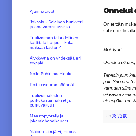
Onneksi 
Ajanmääreet
Joksala - Salainen bunkkeri
On erittäin muka
ja omavaraisuusvisio
sähköpostin alku
Tuulivoiman taloudellinen
korttitalo horjuu – kuka
maksaa laskun?
Moi Jyrki
Älykkyyttä on yhdeksää eri
Onneksi olkoon, 
tyyppiä
Nalle Puhin sadelaulu
Tapasin juuri ka
päin Suomea (enti
Raittiusseuran säännöt
varmaan siinä ma
oikeassa siinä m
Tuulivoimaloiden
purkukustannukset ja
eteenpäin "musta
purkuvakuus
Maastopyöräily ja
klo
18.29.00
jokamiehenoikeudet
Yläinen Liesjärvi, Himos,