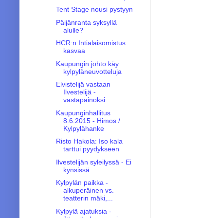
Tent Stage nousi pystyyn
Päijänranta syksyllä
alulle?
HCR:n Intialaisomistus
kasvaa
Kaupungin johto käy
kylpyläneuvotteluja
Elvistelijä vastaan
Ilvestelijä -
vastapainoksi
Kaupunginhallitus
8.6.2015 - Himos /
Kylpylähanke
Risto Hakola: Iso kala
tarttui pyydykseen
Ilvestelijän syleilyssä - Ei
kynsissä
Kylpylän paikka -
alkuperäinen vs.
teatterin mäki,...
Kylpylä ajatuksia -