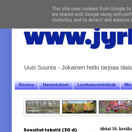
This site uses cookies from Google to d
are shared with Google along with perf
statistics, and to detect and address 
www.jyrk
Uusi Suunta - Jokainen hetki tarjoaa til
Etusivu
Harrastukset
Luottamustehtävät
Miel
Suositut tekstit (30 d)
tiistai 16. kesä