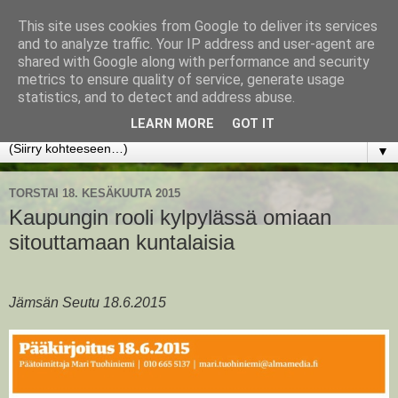
This site uses cookies from Google to deliver its services
www.jyrkikokko.fi
and to analyze traffic. Your IP address and user-agent are
shared with Google along with performance and security
metrics to ensure quality of service, generate usage
Uusi Suunta - Jokainen hetki tarjoaa tilaisuuden muuttaa
statistics, and to detect and address abuse.
suuntaa.
LEARN MORE
GOT IT
▼
TORSTAI 18. KESÄKUUTA 2015
Kaupungin rooli kylpylässä omiaan
sitouttamaan kuntalaisia
Jämsän Seutu 18.6.2015