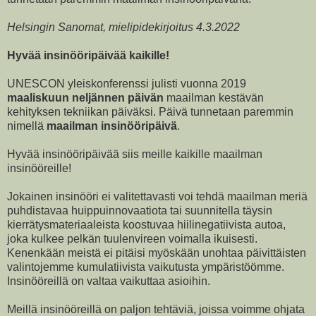
Helsingin Sanomat, mielipidekirjoitus 4.3.2022
Hyvää insinööripäivää kaikille!
UNESCON yleiskonferenssi julisti vuonna 2019
maaliskuun neljännen päivän
maailman kestävän
kehityksen tekniikan päiväksi. Päivä tunnetaan paremmin
nimellä
maailman insinööripäivä
.
Hyvää insinööripäivää siis meille kaikille maailman
insinööreille!
Jokainen insinööri ei valitettavasti voi tehdä maailman meriä
puhdistavaa huippuinnovaatiota tai suunnitella täysin
kierrätysmateriaaleista koostuvaa hiilinegatiivista autoa,
joka kulkee pelkän tuulenvireen voimalla ikuisesti.
Kenenkään meistä ei pitäisi myöskään unohtaa päivittäisten
valintojemme kumulatiivista vaikutusta ympäristöömme.
Insinööreillä on valtaa vaikuttaa asioihin.
Meillä insinööreillä on paljon tehtäviä, joissa voimme ohjata