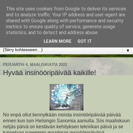
This site uses cookies from Google to deliver its services
www.jyrkikokko.fi
and to analyze traffic. Your IP address and user-agent are
shared with Google along with performance and security
metrics to ensure quality of service, generate usage
Uusi Suunta - Jokainen hetki tarjoaa tilaisuuden muuttaa
statistics, and to detect and address abuse.
suuntaa.
LEARN MORE
GOT IT
▼
PERJANTAI 4. MAALISKUUTA 2022
Hyvää insinööripäivää kaikille!
No enpä ollut tiennytkään moista insinööripäivää päivää
ennen kun luin Helsingin Sanomia aamulla. Siis maaliskuun
neljäs päivä on kestävän kehityksen tekniikan päivä ja se
tunnetaan paremmin maailman insinööripäivänä.