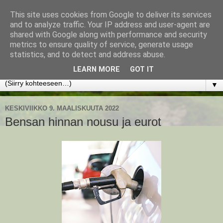
This site uses cookies from Google to deliver its services
www.jyrkikokko.fi
and to analyze traffic. Your IP address and user-agent are
shared with Google along with performance and security
metrics to ensure quality of service, generate usage
Uusi Suunta - Jokainen hetki tarjoaa tilaisuuden muuttaa
statistics, and to detect and address abuse.
suuntaa.
LEARN MORE
GOT IT
▼
KESKIVIIKKO 9. MAALISKUUTA 2022
Bensan hinnan nousu ja eurot