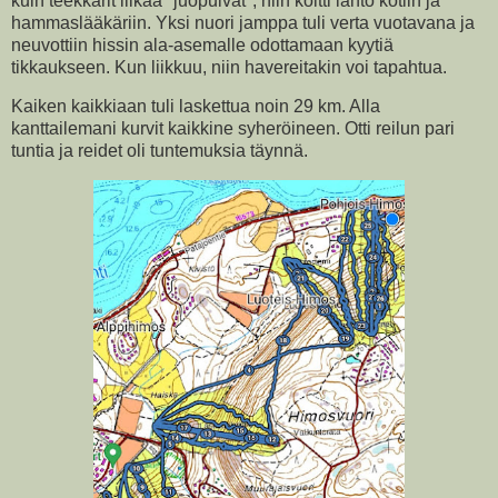
kuin teekkarit liikaa "juopuivat", niin koitti lähtö kotiin ja
hammaslääkäriin. Yksi nuori jamppa tuli verta vuotavana ja
neuvottiin hissin ala-asemalle odottamaan kyytiä
tikkaukseen. Kun liikkuu, niin havereitakin voi tapahtua.
Kaiken kaikkiaan tuli laskettua noin 29 km. Alla
kanttailemani kurvit kaikkine syheröineen. Otti reilun pari
tuntia ja reidet oli tuntemuksia täynnä.