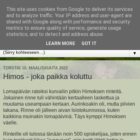
This site uses cookies from Google to deliver its services
www.jyrkikokko.fi
and to analyze traffic. Your IP address and user-agent are
shared with Google along with performance and security
metrics to ensure quality of service, generate usage
Uusi Suunta - Jokainen hetki tarjoaa tilaisuuden muuttaa
statistics, and to detect and address abuse.
suuntaa.
LEARN MORE
GOT IT
▼
TORSTAI 10. MAALISKUUTA 2022
Himos - joka paikka koluttu
Lomapäivän ratoiksi kurvailin pitkin Himoksen rinteitä.
Jokainen rinne tuli vähintään kertaalleen laskettua ja
muutama useampaan kertaan. Aurinkoakin oli, mutta pilvien
takana. Rinne oli jälleen aivan loistokunnossa, kuten
kaikkina muinakin lomapäivinä. Täys kymppi Himoksen
väelle.
Rinteille oli tulossa tänään noin 500 opiskelijaa, joten ennen