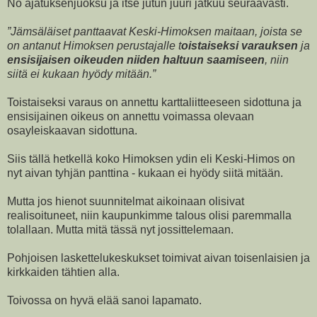
No ajatuksenjuoksu ja itse jutun juuri jatkuu seuraavasti.
”Jämsäläiset panttaavat Keski-Himoksen maitaan, joista se
on antanut Himoksen perustajalle t
oistaiseksi varauksen
ja
ensisijaisen oikeuden niiden haltuun saamiseen
, niin
siitä ei kukaan hyödy mitään.”
Toistaiseksi varaus on annettu karttaliitteeseen sidottuna ja
ensisijainen oikeus on annettu voimassa olevaan
osayleiskaavan sidottuna.
Siis tällä hetkellä koko Himoksen ydin eli Keski-Himos on
nyt aivan tyhjän panttina - kukaan ei hyödy siitä mitään.
Mutta jos hienot suunnitelmat aikoinaan olisivat
realisoituneet, niin kaupunkimme talous olisi paremmalla
tolallaan. Mutta mitä tässä nyt jossittelemaan.
Pohjoisen laskettelukeskukset toimivat aivan toisenlaisien ja
kirkkaiden tähtien alla.
Toivossa on hyvä elää sanoi lapamato.