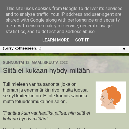
This site uses cookies from Google to deliver its services
www.jyrkikokko.fi
and to analyze traffic. Your IP address and user-agent are
shared with Google along with performance and security
metrics to ensure quality of service, generate usage
Uusi Suunta - Jokainen hetki tarjoaa tilaisuuden muuttaa
statistics, and to detect and address abuse.
suuntaa.
LEARN MORE
GOT IT
▼
SUNNUNTAI 13. MAALISKUUTA 2022
Siitä ei kukaan hyödy mitään
Tuli mieleen vanha sanonta, joka on
hieman ja enemmänkin rivo, mutta tuossa
se nyt kuitenkin on. Ei ole kaunis sanonta,
mutta totuudenmukainen se on.
”Panttaa kuin vanhapiika pillua, niin siitä ei
kukaan hyödy mitään”.