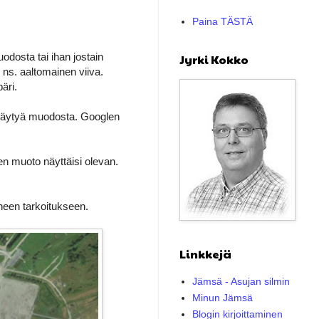
Paina TÄSTÄ
uodosta tai ihan jostain
Jyrki Kokko
 ns. aaltomainen viiva.
äri.
 määräytyä muodosta. Googlen
en muoto näyttäisi olevan.
moneen tarkoitukseen.
Linkkejä
Jämsä - Asujan silmin
Minun Jämsä
Blogin kirjoittaminen