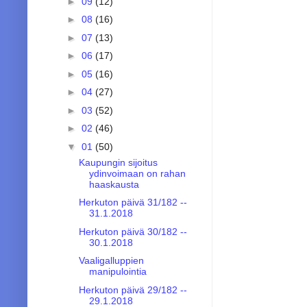
►
09
(12)
►
08
(16)
►
07
(13)
►
06
(17)
►
05
(16)
►
04
(27)
►
03
(52)
►
02
(46)
▼
01
(50)
Kaupungin sijoitus
ydinvoimaan on rahan
haaskausta
Herkuton päivä 31/182 --
31.1.2018
Herkuton päivä 30/182 --
30.1.2018
Vaaligalluppien
manipulointia
Herkuton päivä 29/182 --
29.1.2018