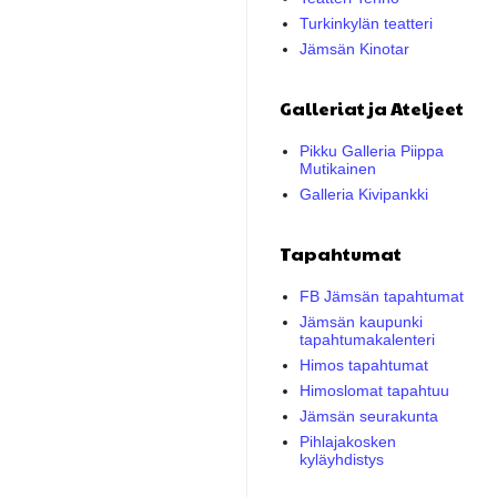
Turkinkylän teatteri
Jämsän Kinotar
Galleriat ja Ateljeet
Pikku Galleria Piippa
Mutikainen
Galleria Kivipankki
Tapahtumat
FB Jämsän tapahtumat
Jämsän kaupunki
tapahtumakalenteri
Himos tapahtumat
Himoslomat tapahtuu
Jämsän seurakunta
Pihlajakosken
kyläyhdistys