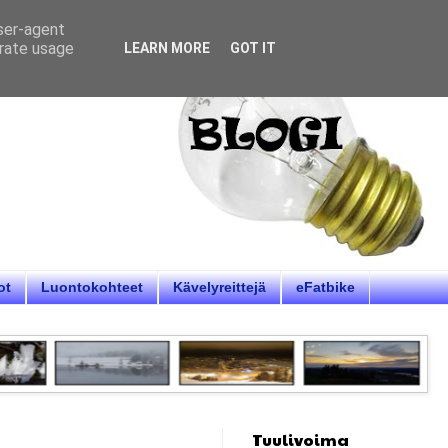
user-agent
erate usage
LEARN MORE
GOT IT
ot
Luontokohteet
Kävelyreittejä
eFatbike
Tuulivoima