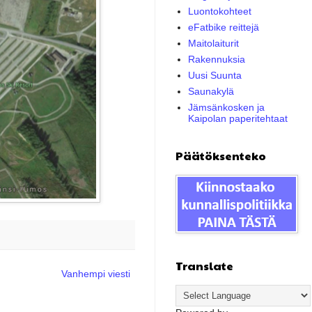
Luontokohteet
eFatbike reittejä
Maitolaiturit
Rakennuksia
Uusi Suunta
Saunakylä
Jämsänkosken ja
Kaipolan paperitehtaat
Päätöksenteko
Translate
Vanhempi viesti