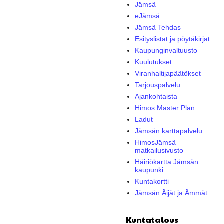
Jämsä
eJämsä
Jämsä Tehdas
Esityslistat ja pöytäkirjat
Kaupunginvaltuusto
Kuulutukset
Viranhaltijapäätökset
Tarjouspalvelu
Ajankohtaista
Himos Master Plan
Ladut
Jämsän karttapalvelu
HimosJämsä
matkailusivusto
Häiriökartta Jämsän
kaupunki
Kuntakortti
Jämsän Äijät ja Ämmät
Kuntatalous