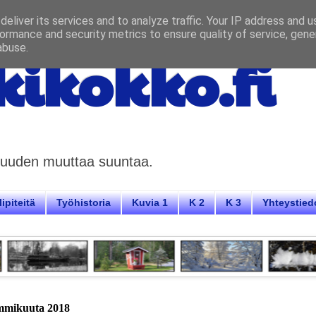
eliver its services and to analyze traffic. Your IP address and 
ormance and security metrics to ensure quality of service, gen
abuse.
ikokko.fi
aisuuden muuttaa suuntaa.
ipiteitä
Työhistoria
Kuvia 1
K 2
K 3
Yhteystied
ammikuuta 2018