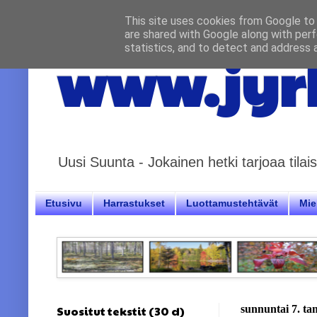
This site uses cookies from Google to d
are shared with Google along with perf
statistics, and to detect and address 
www.jyrk
Uusi Suunta - Jokainen hetki tarjoaa til
Etusivu
Harrastukset
Luottamustehtävät
Miel
Suositut tekstit (30 d)
sunnuntai 7. t