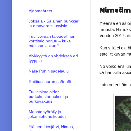
Nimeämin
Ajanmääreet
Joksala - Salainen bunkkeri
Yleensä eri asioi
ja omavaraisuusvisio
muusta. Himoksel
Vuoden 2017 aika
Tuulivoiman taloudellinen
korttitalo horjuu – kuka
maksaa laskun?
Kun sillä ei ole 
satellittikuvan m
Älykkyyttä on yhdeksää eri
tyyppiä
No voiko ensilum
Nalle Puhin sadelaulu
Onhan siltä asioi
Raittiusseuran säännöt
Latu on erittäin 
Tuulivoimaloiden
purkukustannukset ja
purkuvakuus
Maastopyöräily ja
jokamiehenoikeudet
Yläinen Liesjärvi, Himos,