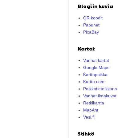
Blogiin kuvia
QR koodit
Papunet
PixaBay
Kartat
Vanhat kartat
Google Maps
Karttapaikka
Kartta.com
Paikkatietoikkuna
Vanhat ilmakuvat
Retkikartta
MapAnt
Vesi.fi
Sähkö