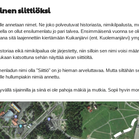
en siittiöksi
lle annetaan nimet. Ne joko polveutuvat historiasta, nimikilpailusta, m
la on ollut ensilumenlatu jo pari talvea. Ensimmäisenä vuonna se oli
na sitä laajennettiin kiertämään Kuikanjärvi (ent. Kuolemanjärvi) ymp
historiaa eikä nimikilpailua ole järjestetty, niin silloin sen nimi voisi
ukaan katsottuna sehän näyttää aivan siittiöltä.
enladun nimi olla "Siittiö" on jo hieman arveluttavaa. Mutta siltähän s
lle hullumpiakin nimiä annettu.
hyvällä sijainnilla ja siinä ei ole pahoja mäkiä ja mutkia. Sopii hyvin 