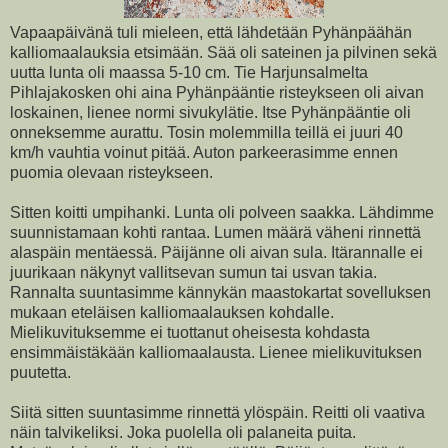
Vapaapäivänä tuli mieleen, että lähdetään Pyhänpäähän
kalliomaalauksia etsimään. Sää oli sateinen ja pilvinen sekä
uutta lunta oli maassa 5-10 cm. Tie Harjunsalmelta
Pihlajakosken ohi aina Pyhänpääntie risteykseen oli aivan
loskainen, lienee normi sivukylätie. Itse Pyhänpääntie oli
onneksemme aurattu. Tosin molemmilla teillä ei juuri 40
km/h vauhtia voinut pitää. Auton parkeerasimme ennen
puomia olevaan risteykseen.
Sitten koitti umpihanki. Lunta oli polveen saakka. Lähdimme
suunnistamaan kohti rantaa. Lumen määrä väheni rinnettä
alaspäin mentäessä. Päijänne oli aivan sula. Itärannalle ei
juurikaan näkynyt vallitsevan sumun tai usvan takia.
Rannalta suuntasimme kännykän maastokartat sovelluksen
mukaan eteläisen kalliomaalauksen kohdalle.
Mielikuvituksemme ei tuottanut oheisesta kohdasta
ensimmäistäkään kalliomaalausta. Lienee mielikuvituksen
puutetta.
Siitä sitten suuntasimme rinnettä ylöspäin. Reitti oli vaativa
näin talvikeliksi. Joka puolella oli palaneita puita.