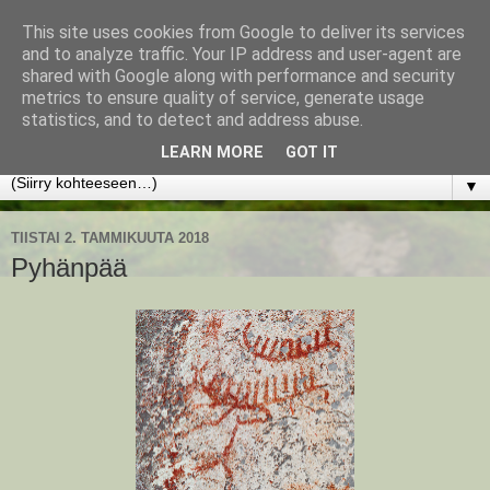
This site uses cookies from Google to deliver its services
www.jyrkikokko.fi
and to analyze traffic. Your IP address and user-agent are
shared with Google along with performance and security
metrics to ensure quality of service, generate usage
Uusi Suunta - Jokainen hetki tarjoaa tilaisuuden muuttaa
statistics, and to detect and address abuse.
suuntaa.
LEARN MORE
GOT IT
▼
TIISTAI 2. TAMMIKUUTA 2018
Pyhänpää