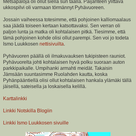
Metsäpaloja oli ollut siellä sun täällä. Päijänteen ylittävä
ukkospilvi oli varmaan törmännyt Pyhävuoreen.
Jossain vaiheessa totesimme, että pohjoinen kalliomaalaus
saa jäädä toiseen kertaan katsottavaksi. Sen verran oli
paljon lunta ja matka oli kohtalaisen pitkä. Tiesimme, että
tämä pohjoinen kohde olisi ollut parempi. Sen voi jo todeta
Ismo Luukkosen
nettisivuilta
.
Pyhävuoren päällä oli ilmakuvauksen tukipisteen rauniot.
Pyhävuorelta johti kohtalaisen hyvä polku suoraan auton
parkkipaikalle. Umpihanki armahti meidät. Takaisin
Jämsään suuntasimme Ruolahden kautta, koska
Pyhänpääntiellä olisi ollut kohtalaisen hankala ylämäki tällä
jäisellä, sateisella ja loskaisella kelillä.
Karttalinkki
Linkki Notskilla Blogiin
Linkki Ismo Luukkosen sivuille