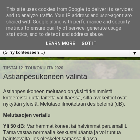
This site uses cookies from Google to deliver its services
www.jyrkikokko.fi
and to analyze traffic. Your IP address and user-agent are
shared with Google along with performance and security
metrics to ensure quality of service, generate usage
Uusi Suunta - Jokainen hetki tarjoaa tilaisuuden muuttaa
statistics, and to detect and address abuse.
suuntaa.
LEARN MORE
GOT IT
▼
TIISTAI 12. TOUKOKUUTA 2026
Astianpesukoneen valinta
Astianpesukoneen melutaso on yksi tärkeimmistä
kriteereistä uutta laitetta valittaessa, sillä avokeittiöt ovat
nykyään yleisiä. Melutaso ilmoitetaan desibeleinä (dB).
Melutasojen vertailu
Yli 50 dB:
Vanhemmat koneet tai halvimmat perusmallit.
Tämä vastaa normaalia keskusteluääntä ja voi tuntua
häiritsevältä, jos oleskelet samassa tilassa.