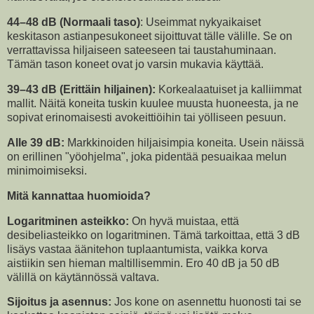
44–48 dB (Normaali taso)
: Useimmat nykyaikaiset
keskitason astianpesukoneet sijoittuvat tälle välille. Se on
verrattavissa hiljaiseen sateeseen tai taustahuminaan.
Tämän tason koneet ovat jo varsin mukavia käyttää.
39–43 dB (Erittäin hiljainen):
Korkealaatuiset ja kalliimmat
mallit. Näitä koneita tuskin kuulee muusta huoneesta, ja ne
sopivat erinomaisesti avokeittiöihin tai yölliseen pesuun.
Alle 39 dB:
Markkinoiden hiljaisimpia koneita. Usein näissä
on erillinen "yöohjelma", joka pidentää pesuaikaa melun
minimoimiseksi.
Mitä kannattaa huomioida?
Logaritminen asteikko:
On hyvä muistaa, että
desibeliasteikko on logaritminen. Tämä tarkoittaa, että 3 dB
lisäys vastaa äänitehon tuplaantumista, vaikka korva
aistiikin sen hieman maltillisemmin. Ero 40 dB ja 50 dB
välillä on käytännössä valtava.
Sijoitus ja asennus:
Jos kone on asennettu huonosti tai se