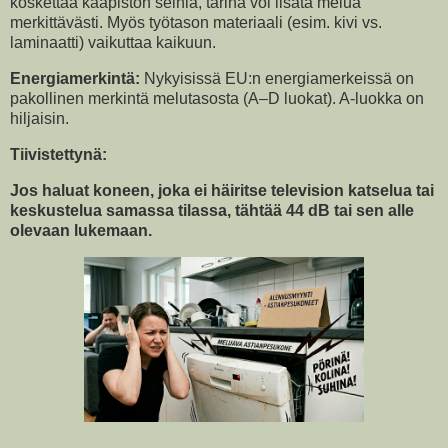
koskettaa kaapiston seiniä, tärinä voi lisätä melua
merkittävästi. Myös työtason materiaali (esim. kivi vs.
laminaatti) vaikuttaa kaikuun.
Energiamerkintä:
Nykyisissä EU:n energiamerkeissä on
pakollinen merkintä melutasosta (A–D luokat). A-luokka on
hiljaisin.
Tiivistettynä:
Jos haluat koneen, joka ei häiritse television katselua tai
keskustelua samassa tilassa, tähtää 44 dB tai sen alle
olevaan lukemaan.