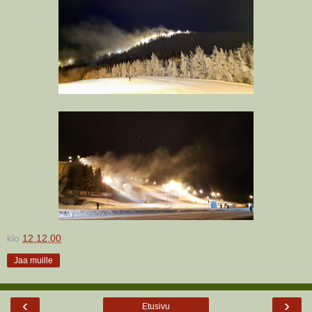
klo
12.12.00
Jaa muille
‹
›
Etusivu