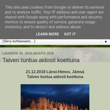
This site uses cookies from Google to deliver its services
www.jyrkikokko.fi
and to analyze traffic. Your IP address and user-agent are
shared with Google along with performance and security
metrics to ensure quality of service, generate usage
Uusi Suunta - Jokainen hetki tarjoaa tilaisuuden muuttaa
statistics, and to detect and address abuse.
suuntaa.
LEARN MORE
GOT IT
▼
LAUANTAI 22. JOULUKUUTA 2018
Talven tuntua aidosti koettuna
21.12.2018 Länsi-Himos, Jämsä
Talven tuntua aidosti koettuna