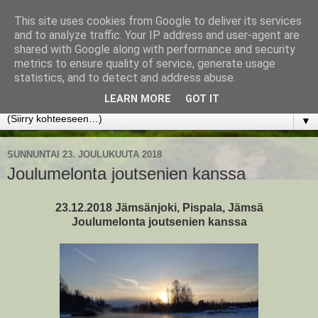
This site uses cookies from Google to deliver its services
www.jyrkikokko.fi
and to analyze traffic. Your IP address and user-agent are
shared with Google along with performance and security
metrics to ensure quality of service, generate usage
Uusi Suunta - Jokainen hetki tarjoaa tilaisuuden muuttaa
statistics, and to detect and address abuse.
suuntaa.
LEARN MORE
GOT IT
▼
SUNNUNTAI 23. JOULUKUUTA 2018
Joulumelonta joutsenien kanssa
23.12.2018 Jämsänjoki, Pispala, Jämsä
Joulumelonta joutsenien kanssa