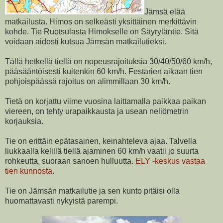
Jämsä elää
matkailusta. Himos on selkeästi yksittäinen merkittävin
kohde. Tie Ruotsulasta Himokselle on Säyryläntie. Sitä
voidaan aidosti kutsua Jämsän matkailutieksi.
Tällä hetkellä tiellä on nopeusrajoituksia 30/40/50/60 km/h,
pääsääntöisesti kuitenkin 60 km/h. Festarien aikaan tien
pohjoispäässä rajoitus on alimmillaan 30 km/h.
Tietä on korjattu viime vuosina laittamalla paikkaa paikan
viereen, on tehty urapaikkausta ja usean neliömetrin
korjauksia.
Tie on erittäin epätasainen, keinahteleva ajaa. Talvella
liukkaalla kelillä tiellä ajaminen 60 km/h vaatii jo suurta
rohkeutta, suoraan sanoen hulluutta.
ELY -keskus vastaa
tien kunnosta
.
Tie on Jämsän matkailutie ja sen kunto pitäisi olla
huomattavasti nykyistä parempi.