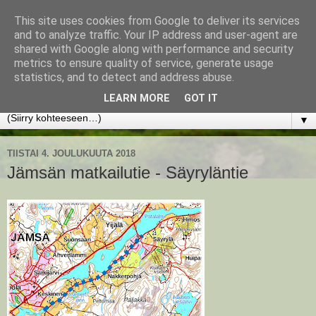
This site uses cookies from Google to deliver its services
www.jyrkikokko.fi
and to analyze traffic. Your IP address and user-agent are
shared with Google along with performance and security
metrics to ensure quality of service, generate usage
Uusi Suunta - Jokainen hetki tarjoaa tilaisuuden muuttaa
statistics, and to detect and address abuse.
suuntaa.
LEARN MORE
GOT IT
▼
TIISTAI 4. JOULUKUUTA 2018
Jämsän matkailutie - Säyryläntie