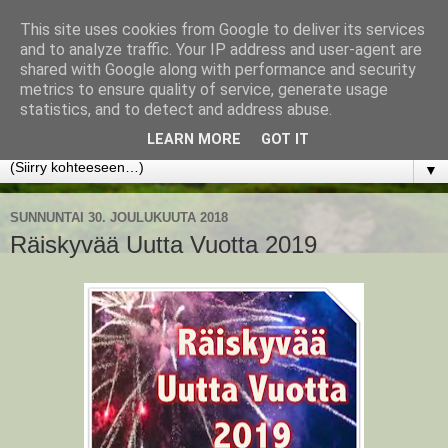
This site uses cookies from Google to deliver its services
www.jyrkikokko.fi
and to analyze traffic. Your IP address and user-agent are
shared with Google along with performance and security
metrics to ensure quality of service, generate usage
Uusi Suunta - Jokainen hetki tarjoaa tilaisuuden muuttaa
statistics, and to detect and address abuse.
suuntaa.
LEARN MORE
GOT IT
▼
SUNNUNTAI 30. JOULUKUUTA 2018
Räiskyvää Uutta Vuotta 2019