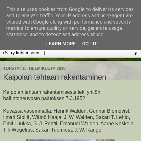
This site uses cookies from Google to deliver its services
www.jyrkikokko.fi
and to analyze traffic. Your IP address and user-agent are
shared with Google along with performance and security
metrics to ensure quality of service, generate usage
Uusi Suunta - Jokainen hetki tarjoaa tilaisuuden muuttaa
statistics, and to detect and address abuse.
suuntaa.
LEARN MORE
GOT IT
▼
TORSTAI 15. HELMIKUUTA 2018
Kaipolan tehtaan rakentaminen
Kaipolan tehtaan rakentamisesta teki yhtiön
hallintoneuvosto päätöksen 7.3.1952.
Kuvassa vasemmalta: Henrik Walden, Gunnar Blomqvist,
Ilmari Sipilä, Wäinö Haaja, J. W. Walden, Sakari T. Lehto,
Emil Luukka, S. J. Pentti, Emanuel Walden, Aarne Koskelo,
T h Wegelius, Sakari Tuomioja, J. W. Rangel