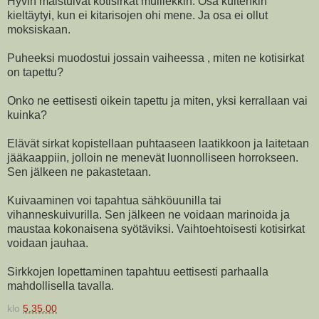
Hyvin maistuivat kotisirkat muillekkin. Osa kuitenkin
kieltäytyi, kun ei kitarisojen ohi mene. Ja osa ei ollut
moksiskaan.
Puheeksi muodostui jossain vaiheessa , miten ne kotisirkat
on tapettu?
Onko ne eettisesti oikein tapettu ja miten, yksi kerrallaan vai
kuinka?
Elävät sirkat kopistellaan puhtaaseen laatikkoon ja laitetaan
jääkaappiin, jolloin ne menevät luonnolliseen horrokseen.
Sen jälkeen ne pakastetaan.
Kuivaaminen voi tapahtua sähköuunilla tai
vihanneskuivurilla. Sen jälkeen ne voidaan marinoida ja
maustaa kokonaisena syötäviksi. Vaihtoehtoisesti kotisirkat
voidaan jauhaa.
Sirkkojen lopettaminen tapahtuu eettisesti parhaalla
mahdollisella tavalla.
klo
5.35.00