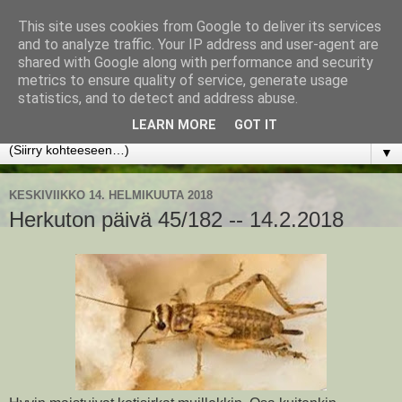
This site uses cookies from Google to deliver its services
www.jyrkikokko.fi
and to analyze traffic. Your IP address and user-agent are
shared with Google along with performance and security
metrics to ensure quality of service, generate usage
Uusi Suunta - Jokainen hetki tarjoaa tilaisuuden muuttaa
statistics, and to detect and address abuse.
suuntaa.
LEARN MORE
GOT IT
▼
KESKIVIIKKO 14. HELMIKUUTA 2018
Herkuton päivä 45/182 -- 14.2.2018