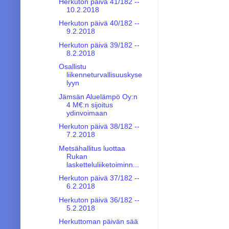
Herkuton päivä 41/182 --
10.2.2018
Herkuton päivä 40/182 --
9.2.2018
Herkuton päivä 39/182 --
8.2.2018
Osallistu
liikenneturvallisuuskyse
lyyn
Jämsän Aluelämpö Oy:n
4 M€:n sijoitus
ydinvoimaan
Herkuton päivä 38/182 --
7.2.2018
Metsähallitus luottaa
Rukan
lasketteluliiketoiminn...
Herkuton päivä 37/182 --
6.2.2018
Herkuton päivä 36/182 --
5.2.2018
Herkuttoman päivän sää