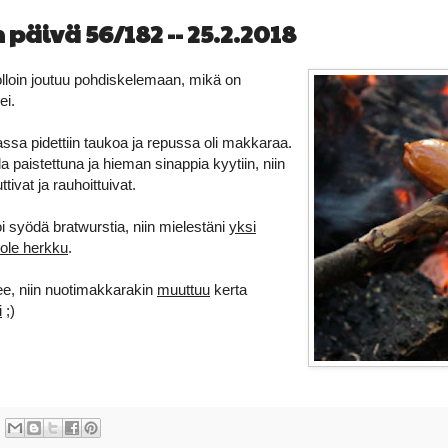
päivä 56/182 -- 25.2.2018
olloin joutuu pohdiskelemaan, mikä on
ei.
ssa pidettiin taukoa ja repussa oli makkaraa.
la paistettuna ja hieman sinappia kyytiin, niin
ivat ja rauhoittuivat.
i syödä bratwurstia, niin mielestäni
yksi
 ole herkku
.
e, niin nuotimakkarakin
muuttuu
kerta
i
;)