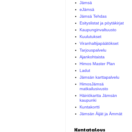
Jämsä
eJämsä
Jämsä Tehdas
Esityslistat ja pöytäkirjat
Kaupunginvaltuusto
Kuulutukset
Viranhaltijapäätökset
Tarjouspalvelu
Ajankohtaista
Himos Master Plan
Ladut
Jämsän karttapalvelu
HimosJämsä
matkailusivusto
Häiriökartta Jämsän
kaupunki
Kuntakortti
Jämsän Äijät ja Ämmät
Kuntatalous