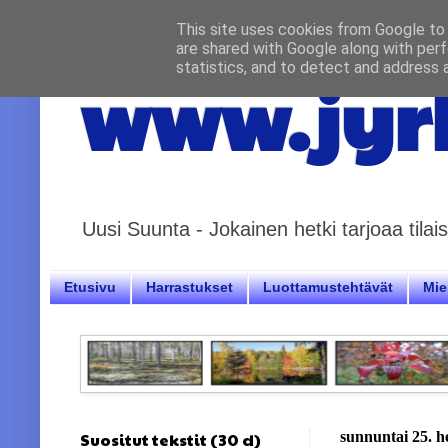
This site uses cookies from Google to d
are shared with Google along with perf
statistics, and to detect and address 
www.jyrk
Uusi Suunta - Jokainen hetki tarjoaa til
Etusivu
Harrastukset
Luottamustehtävät
Miel
Suositut tekstit (30 d)
sunnuntai 25. 