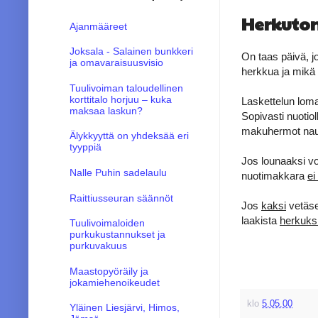
Herkuton 
Ajanmääreet
Joksala - Salainen bunkkeri
On taas päivä, j
ja omavaraisuusvisio
herkkua ja mikä 
Tuulivoiman taloudellinen
korttitalo horjuu – kuka
Laskettelun loma
maksaa laskun?
Sopivasti nuotiol
makuhermot nautt
Älykkyyttä on yhdeksää eri
tyyppiä
Jos lounaaksi vo
Nalle Puhin sadelaulu
nuotimakkara
ei
Raittiusseuran säännöt
Jos
kaksi
vetäse
laakista
herkuks
Tuulivoimaloiden
purkukustannukset ja
purkuvakuus
Maastopyöräily ja
jokamiehenoikeudet
klo
5.05.00
Yläinen Liesjärvi, Himos,