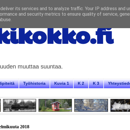
eliver its services and to analyze traffic. Your IP address and 
ormance and security metrics to ensure quality of service, gen
abuse.
ikokko.fi
aisuuden muuttaa suuntaa.
ipiteitä
Työhistoria
Kuvia 1
K 2
K 3
Yhteystied
helmikuuta 2018