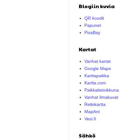
Blogiin kuvia
QR koodit
Papunet
PixaBay
Kartat
Vanhat kartat
Google Maps
Karttapaikka
Kartta.com
Paikkatietoikkuna
Vanhat ilmakuvat
Retkikartta
MapAnt
Vesi.fi
Sähkö