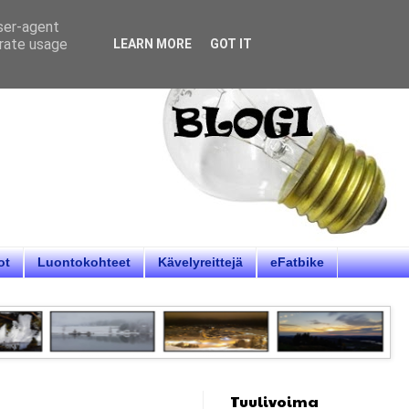
user-agent
erate usage
LEARN MORE
GOT IT
ot
Luontokohteet
Kävelyreittejä
eFatbike
Tuulivoima