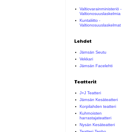
Valtiovarainministeriö -
Valtionosuuslaskelmia
Kuntaliitto -
Valtionosuuslaskelmat
Lehdet
Jämsän Seutu
Vekkari
Jämsän Facelehti
Teatterit
J+J Teatteri
Jämsän Kesäteatteri
Korpilahden teatteri
Kuhmoisten
harrastajateatteri
Nysän Kesäteatteri
Teatteri Tenho