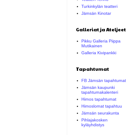
Turkinkylän teatteri
Jämsän Kinotar
Galleriat ja Ateljeet
Pikku Galleria Piippa
Mutikainen
Galleria Kivipankki
Tapahtumat
FB Jämsän tapahtumat
Jämsän kaupunki
tapahtumakalenteri
Himos tapahtumat
Himoslomat tapahtuu
Jämsän seurakunta
Pihlajakosken
kyläyhdistys