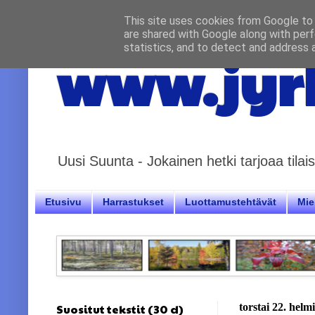
This site uses cookies from Google to d
are shared with Google along with perf
statistics, and to detect and address 
www.jyrk
Uusi Suunta - Jokainen hetki tarjoaa til
Etusivu
Harrastukset
Luottamustehtävät
Miel
Suositut tekstit (30 d)
torstai 22. hel