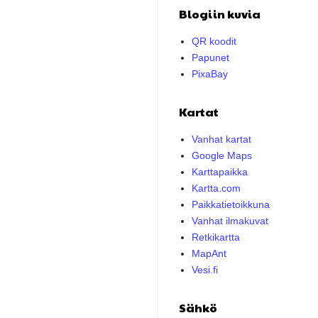
Blogiin kuvia
QR koodit
Papunet
PixaBay
Kartat
Vanhat kartat
Google Maps
Karttapaikka
Kartta.com
Paikkatietoikkuna
Vanhat ilmakuvat
Retkikartta
MapAnt
Vesi.fi
Sähkö