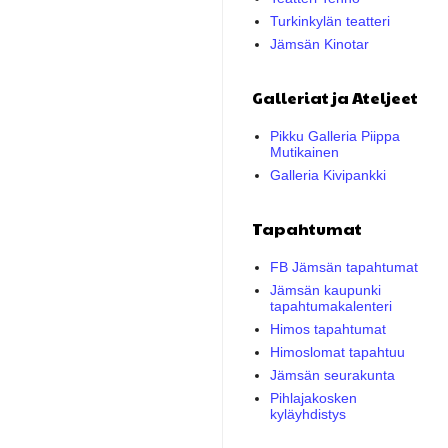
Turkinkylän teatteri
Jämsän Kinotar
Galleriat ja Ateljeet
Pikku Galleria Piippa
Mutikainen
Galleria Kivipankki
Tapahtumat
FB Jämsän tapahtumat
Jämsän kaupunki
tapahtumakalenteri
Himos tapahtumat
Himoslomat tapahtuu
Jämsän seurakunta
Pihlajakosken
kyläyhdistys