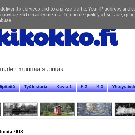
eliver its services and to analyze traffic. Your IP address and 
ormance and security metrics to ensure quality of service, gen
abuse.
ikokko.fi
aisuuden muuttaa suuntaa.
ipiteitä
Työhistoria
Kuvia 1
K 2
K 3
Yhteystied
mikuuta 2018