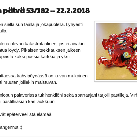
päivä 53/182 -- 22.2.2018
 siellä sun täällä ja jokapuolella. Lyhyesti
lla.
tona olevan katastrofaalinen, jos ei ainakin
tua löydy. Pikaisen tsekkauksen jälkeen
aapeista kaksi pussia karkkia ja yksi
uttaessa kahvipöydässä on kuvan mukainen
tti muuten joillekin maistuvan.
lopun palaverissa tukihenkilöni sekä sparraajani tarjoili pastilleja. 
i pastillirasian käsilaukkuun.
ävät epäterveellistä elämää.
angennut ;)