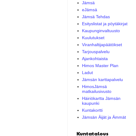
Jämsä
eJämsä
Jämsä Tehdas
Esityslistat ja pöytäkirjat
Kaupunginvaltuusto
Kuulutukset
Viranhaltijapäätökset
Tarjouspalvelu
Ajankohtaista
Himos Master Plan
Ladut
Jämsän karttapalvelu
HimosJämsä
matkailusivusto
Häiriökartta Jämsän
kaupunki
Kuntakortti
Jämsän Äijät ja Ämmät
Kuntatalous