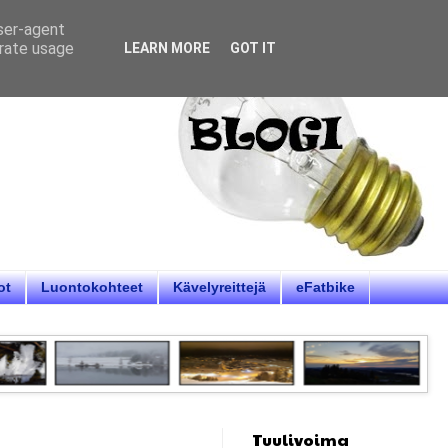
user-agent
erate usage
LEARN MORE
GOT IT
ot
Luontokohteet
Kävelyreittejä
eFatbike
Tuulivoima