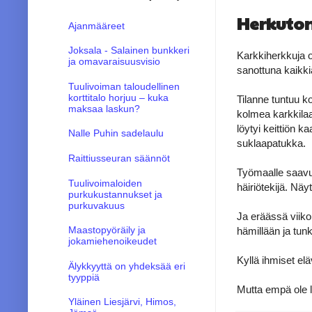
Herkuton 
Ajanmääreet
Joksala - Salainen bunkkeri
Karkkiherkkuja on
ja omavaraisuusvisio
sanottuna kaikkia
Tuulivoiman taloudellinen
korttitalo horjuu – kuka
Tilanne tuntuu ko
maksaa laskun?
kolmea karkkilaa
löytyi keittiön k
Nalle Puhin sadelaulu
suklaapatukka.
Raittiusseuran säännöt
Työmaalle saav
Tuulivoimaloiden
häiriötekijä. Näy
purkukustannukset ja
purkuvakuus
Ja eräässä viikon
Maastopyöräily ja
hämillään ja tunk
jokamiehenoikeudet
Kyllä ihmiset el
Älykkyyttä on yhdeksää eri
tyyppiä
Mutta empä ole l
Yläinen Liesjärvi, Himos,