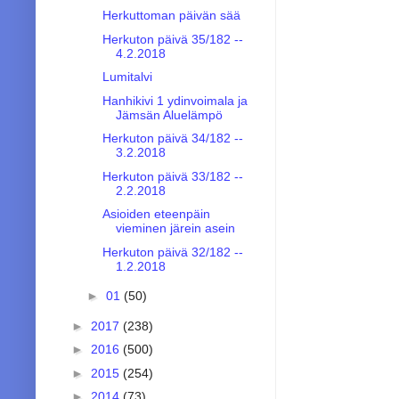
Herkuttoman päivän sää
Herkuton päivä 35/182 --
4.2.2018
Lumitalvi
Hanhikivi 1 ydinvoimala ja
Jämsän Aluelämpö
Herkuton päivä 34/182 --
3.2.2018
Herkuton päivä 33/182 --
2.2.2018
Asioiden eteenpäin
vieminen järein asein
Herkuton päivä 32/182 --
1.2.2018
►
01
(50)
►
2017
(238)
►
2016
(500)
►
2015
(254)
►
2014
(73)