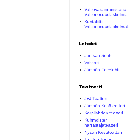
Valtiovarainministeriö -
Valtionosuuslaskelmia
Kuntaliitto -
Valtionosuuslaskelmat
Lehdet
Jämsän Seutu
Vekkari
Jämsän Facelehti
Teatterit
J+J Teatteri
Jämsän Kesäteatteri
Korpilahden teatteri
Kuhmoisten
harrastajateatteri
Nysän Kesäteatteri
Teatteri Tenho