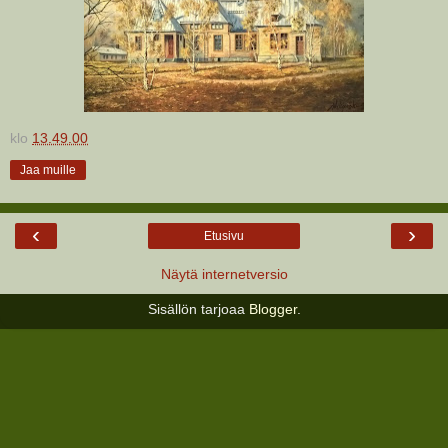
klo
13.49.00
Jaa muille
‹
›
Etusivu
Näytä internetversio
Sisällön tarjoaa
Blogger
.