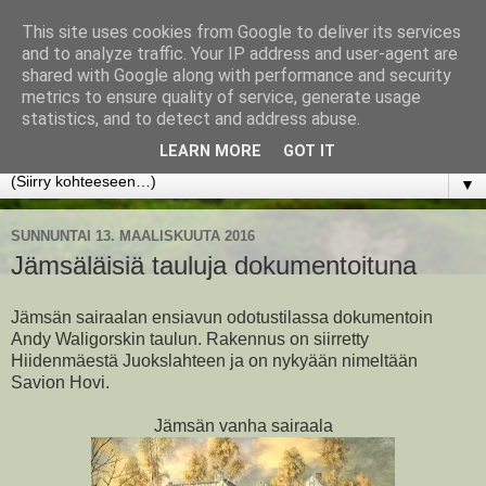
This site uses cookies from Google to deliver its services
www.jyrkikokko.fi
and to analyze traffic. Your IP address and user-agent are
shared with Google along with performance and security
metrics to ensure quality of service, generate usage
Uusi Suunta - Jokainen hetki tarjoaa tilaisuuden muuttaa
statistics, and to detect and address abuse.
suuntaa.
LEARN MORE
GOT IT
▼
SUNNUNTAI 13. MAALISKUUTA 2016
Jämsäläisiä tauluja dokumentoituna
Jämsän sairaalan ensiavun odotustilassa dokumentoin
Andy Waligorskin taulun. Rakennus on siirretty
Hiidenmäestä Juokslahteen ja on nykyään nimeltään
Savion Hovi.
Jämsän vanha sairaala