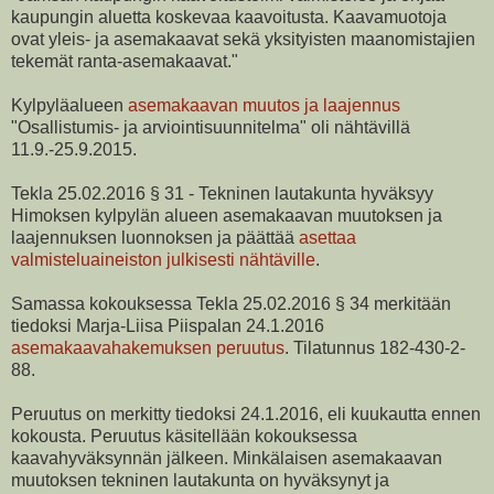
kaupungin aluetta koskevaa kaavoitusta. Kaavamuotoja
ovat yleis- ja asemakaavat sekä yksityisten maanomistajien
tekemät ranta-asemakaavat."
Kylpyläalueen
asemakaavan muutos ja laajennus
"Osallistumis- ja arviointisuunnitelma" oli nähtävillä
11.9.-25.9.2015.
Tekla 25.02.2016 § 31 - Tekninen lautakunta hyväksyy
Himoksen kylpylän alueen asemakaavan muutoksen ja
laajennuksen luonnoksen ja päättää
asettaa
valmisteluaineiston julkisesti nähtäville
.
Samassa kokouksessa Tekla 25.02.2016 § 34 merkitään
tiedoksi Marja-Liisa Piispalan 24.1.2016
asemakaavahakemuksen peruutus
. Tilatunnus 182-430-2-
88.
Peruutus on merkitty tiedoksi 24.1.2016, eli kuukautta ennen
kokousta. Peruutus käsitellään kokouksessa
kaavahyväksynnän jälkeen. Minkälaisen asemakaavan
muutoksen tekninen lautakunta on hyväksynyt ja