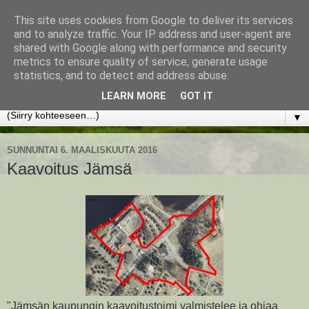
This site uses cookies from Google to deliver its services
www.jyrkikokko.fi
and to analyze traffic. Your IP address and user-agent are
shared with Google along with performance and security
metrics to ensure quality of service, generate usage
Uusi Suunta - Jokainen hetki tarjoaa tilaisuuden muuttaa
statistics, and to detect and address abuse.
suuntaa.
LEARN MORE
GOT IT
▼
SUNNUNTAI 6. MAALISKUUTA 2016
Kaavoitus Jämsä
"Jämsän kaupungin kaavoitustoimi valmistelee ja ohjaa