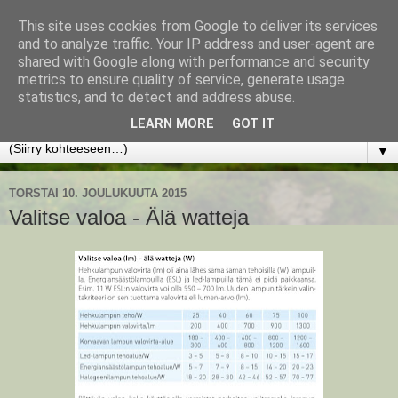
This site uses cookies from Google to deliver its services
www.jyrkikokko.fi
and to analyze traffic. Your IP address and user-agent are
shared with Google along with performance and security
metrics to ensure quality of service, generate usage
Uusi Suunta - Jokainen hetki tarjoaa tilaisuuden muuttaa
statistics, and to detect and address abuse.
suuntaa.
LEARN MORE
GOT IT
▼
TORSTAI 10. JOULUKUUTA 2015
Valitse valoa - Älä watteja