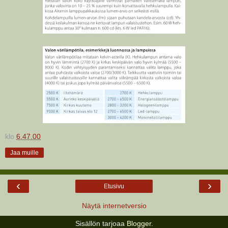
klo
6.47.00
Jaa muille
‹
›
Etusivu
Näytä internetversio
Sisällön tarjoaa
Blogger
.