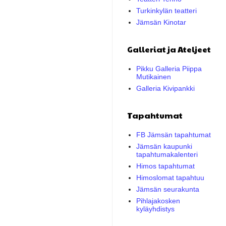
Turkinkylän teatteri
Jämsän Kinotar
Galleriat ja Ateljeet
Pikku Galleria Piippa
Mutikainen
Galleria Kivipankki
Tapahtumat
FB Jämsän tapahtumat
Jämsän kaupunki
tapahtumakalenteri
Himos tapahtumat
Himoslomat tapahtuu
Jämsän seurakunta
Pihlajakosken
kyläyhdistys