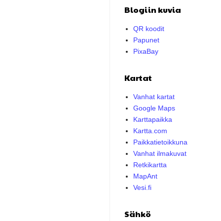
Blogiin kuvia
QR koodit
Papunet
PixaBay
Kartat
Vanhat kartat
Google Maps
Karttapaikka
Kartta.com
Paikkatietoikkuna
Vanhat ilmakuvat
Retkikartta
MapAnt
Vesi.fi
Sähkö