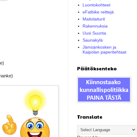
Luontokohteet
eFatbike reittejä
Maitolaiturit
Rakennuksia
Uusi Suunta
Saunakylä
Jämsänkosken ja
Kaipolan paperitehtaat
e)
Päätöksenteko
hanke)
Translate