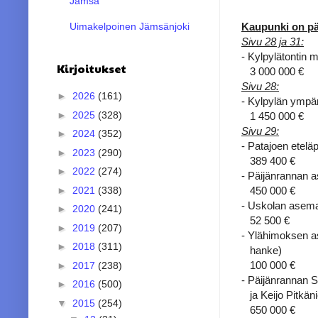
Jämsä
Kaupunki on pä
Uimakelpoinen Jämsänjoki
Sivu 28 ja 31:
- Kylpylätontin 
Kirjoitukset
3 000 000 €
Sivu 28:
►
2026
(161)
- Kylpylän ympär
►
2025
(328)
1 450 000 €
Sivu 29:
►
2024
(352)
- Patajoen etel
►
2023
(290)
389 400 €
►
2022
(274)
- Päijänrannan 
450 000 €
►
2021
(338)
- Uskolan asem
►
2020
(241)
52 500 €
►
2019
(207)
- Ylähimoksen a
►
2018
(311)
hanke)
100 000 €
►
2017
(238)
- Päijänrannan 
►
2016
(500)
ja Keijo Pitkän
▼
2015
(254)
650 000 €