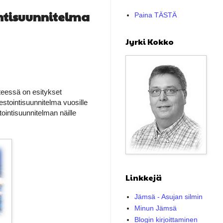
intisuunnitelma
Paina TÄSTÄ
Jyrki Kokko
teessä on esitykset
stointisuunnitelma vuosille
ointisuunnitelman näille
Linkkejä
Jämsä - Asujan silmin
Minun Jämsä
Blogin kirjoittaminen