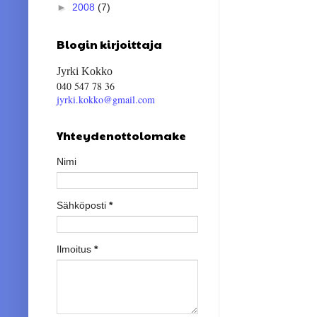
►
2008
(7)
Blogin kirjoittaja
Jyrki Kokko
040 547 78 36
jyrki.kokko@gmail.com
Yhteydenottolomake
Nimi
Sähköposti
*
Ilmoitus
*