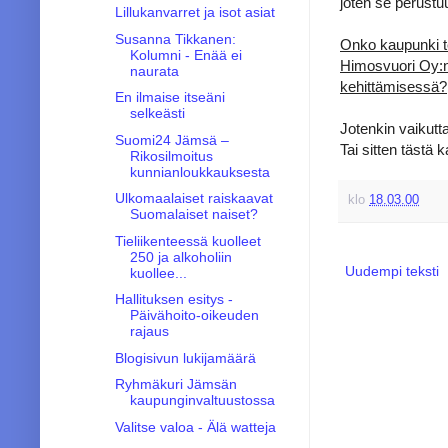
joten se perust
Lillukanvarret ja isot asiat
Susanna Tikkanen:
Onko kaupunki te
Kolumni - Enää ei
Himosvuori Oy:
naurata
kehittämisessä?
En ilmaise itseäni
selkeästi
Jotenkin vaikutta
Suomi24 Jämsä –
Tai sitten tästä
Rikosilmoitus
kunnianloukkauksesta
Ulkomaalaiset raiskaavat
klo
18.03.00
Suomalaiset naiset?
Tieliikenteessä kuolleet
250 ja alkoholiin
Uudempi teksti
kuollee...
Hallituksen esitys -
Päivähoito-oikeuden
rajaus
Blogisivun lukijamäärä
Ryhmäkuri Jämsän
kaupunginvaltuustossa
Valitse valoa - Älä watteja