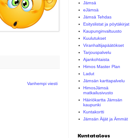
Jämsä
eJämsä
Jämsä Tehdas
Esityslistat ja pöytäkirjat
Kaupunginvaltuusto
Kuulutukset
Viranhaltijapäätökset
Tarjouspalvelu
Ajankohtaista
Himos Master Plan
Ladut
Jämsän karttapalvelu
Vanhempi viesti
HimosJämsä
matkailusivusto
Häiriökartta Jämsän
kaupunki
Kuntakortti
Jämsän Äijät ja Ämmät
Kuntatalous