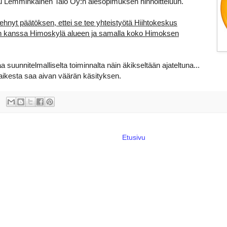
uu Lemminkäinen Talo Oy:n aiesopimuksen hinnoitteluun.
hnyt päätöksen, ettei se tee yhteistyötä Hiihtokeskus
n kanssa Himoskylä alueen ja samalla koko Himoksen
a suunnitelmalliselta toiminnalta näin äkikseltään ajateltuna...
 kaikesta saa aivan väärän käsityksen.
Etusivu