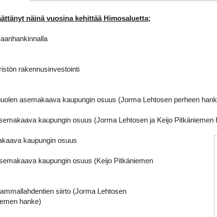
ättänyt näinä vuosina kehittää Himosaluetta;
maanhankinnalla
istön rakennusinvestointi
äpuolen asemakaava kaupungin osuus (Jorma Lehtosen perheen hank
asemakaava kaupungin osuus (Jorma Lehtosen ja Keijo Pitkäniemen 
akaava kaupungin osuus
semakaava kaupungin osuus (Keijo Pitkäniemen
Sammallahdentien siirto (Jorma Lehtosen
iemen hanke)