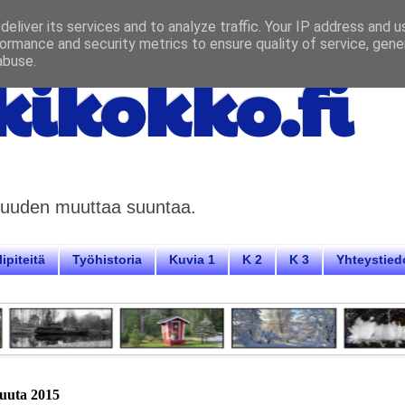
eliver its services and to analyze traffic. Your IP address and 
ormance and security metrics to ensure quality of service, gen
abuse.
ikokko.fi
aisuuden muuttaa suuntaa.
ipiteitä
Työhistoria
Kuvia 1
K 2
K 3
Yhteystied
kuuta 2015