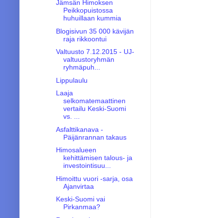
Jämsän Himoksen
Peikkopuistossa
huhuillaan kummia
Blogisivun 35 000 kävijän
raja rikkoontui
Valtuusto 7.12.2015 - UJ-
valtuustoryhmän
ryhmäpuh...
Lippulaulu
Laaja
selkomatemaattinen
vertailu Keski-Suomi
vs. ...
Asfalttikanava -
Päijänrannan takaus
Himosalueen
kehittämisen talous- ja
investointisuu...
Himoittu vuori -sarja, osa
Ajanvirtaa
Keski-Suomi vai
Pirkanmaa?