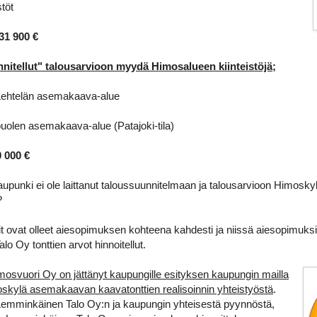
töt
1 900 €
nitellut" talousarvioon myydä Himosalueen kiinteistöjä;
Lehtelän asemakaava-alue
puolen asemakaava-alue (Patajoki-tila)
 000 €
upunki ei ole laittanut taloussuunnitelmaan ja talousarvioon Himos
?
it ovat olleet aiesopimuksen kohteena kahdesti ja niissä aiesopimuk
o Oy tonttien arvot hinnoitellut.
osvuori Oy on jättänyt kaupungille esityksen kaupungin mailla
oskylä asemakaavan kaavatonttien realisoinnin yhteistyöstä
.
 Lemminkäinen Talo Oy:n ja kaupungin yhteisestä pyynnöstä,