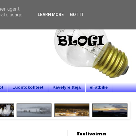
user-agent
erate usage
LEARN MORE
GOT IT
ot
Luontokohteet
Kävelyreittejä
eFatbike
Tuulivoima