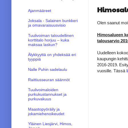
Himosalu
Ajanmääreet
Joksala - Salainen bunkkeri
Olen saanut moitt
ja omavaraisuusvisio
Himosalueen ke
Tuulivoiman taloudellinen
korttitalo horjuu – kuka
talousarvio 201
maksaa laskun?
Uudelleen kokoon
Älykkyyttä on yhdeksää eri
kaupungin kehitt
tyyppiä
2016-2019. Esity
Nalle Puhin sadelaulu
vuosille. Tässä
l
Raittiusseuran säännöt
Tuulivoimaloiden
purkukustannukset ja
purkuvakuus
Maastopyöräily ja
jokamiehenoikeudet
Yläinen Liesjärvi, Himos,