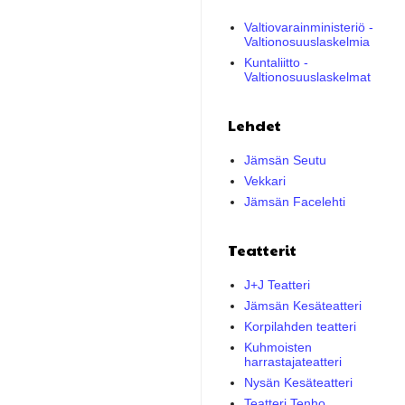
Valtiovarainministeriö -
Valtionosuuslaskelmia
Kuntaliitto -
Valtionosuuslaskelmat
Lehdet
Jämsän Seutu
Vekkari
Jämsän Facelehti
Teatterit
J+J Teatteri
Jämsän Kesäteatteri
Korpilahden teatteri
Kuhmoisten
harrastajateatteri
Nysän Kesäteatteri
Teatteri Tenho