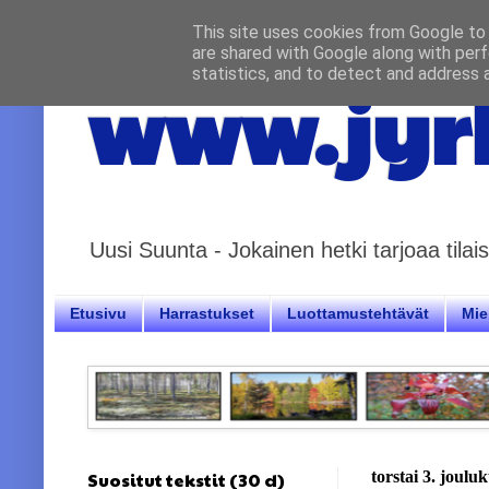
This site uses cookies from Google to d
are shared with Google along with perf
statistics, and to detect and address 
www.jyrk
Uusi Suunta - Jokainen hetki tarjoaa til
Etusivu
Harrastukset
Luottamustehtävät
Miel
Suositut tekstit (30 d)
torstai 3. joulu