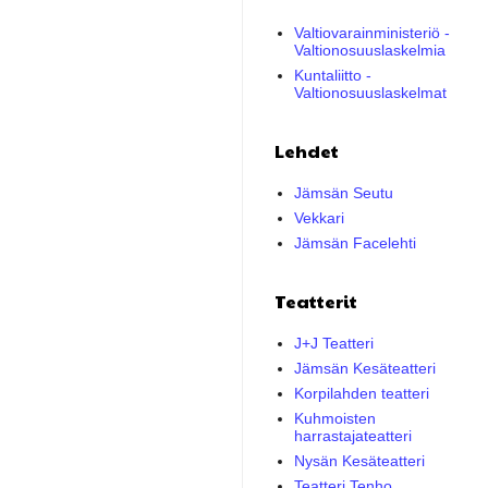
Valtiovarainministeriö -
Valtionosuuslaskelmia
Kuntaliitto -
Valtionosuuslaskelmat
Lehdet
Jämsän Seutu
Vekkari
Jämsän Facelehti
Teatterit
J+J Teatteri
Jämsän Kesäteatteri
Korpilahden teatteri
Kuhmoisten
harrastajateatteri
Nysän Kesäteatteri
Teatteri Tenho