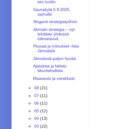
sen tuotto
Saunakylä 6.9.2025
aamulla
Sloganit strategiatyöhön
Jämsän strategia – nyt
tehdään yhdessä
tulevaisuud...
Plussat ja miinukset -lista
Jämsästä
Jämsässä paljon hyvää
Ajatuksia ja faktaa
liikuntahallista
Maaseutu ja varakkaat
►
08
(21)
►
07
(11)
►
06
(11)
►
05
(12)
►
04
(13)
►
03
(22)