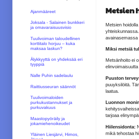
Metsien 
Ajanmääreet
Joksala - Salainen bunkkeri
Metsien hoidolla
ja omavaraisuusvisio
yhteiskunnassa.
avainasemassa n
Tuulivoiman taloudellinen
korttitalo horjuu – kuka
maksaa laskun?
Miksi metsiä tu
Älykkyyttä on yhdeksää eri
Metsänhoito ei o
tyyppiä
elinvoimaisuutta
Nalle Puhin sadelaulu
Puuston tervey
puuyksilöitä. Täm
Raittiusseuran säännöt
laatua.
Tuulivoimaloiden
Luonnon monim
purkukustannukset ja
purkuvakuus
kehitysvaiheiss
tarjoaa elinympäri
Maastopyöräily ja
jokamiehenoikeudet
Hiilensidonta:
N
mikä tehostaa hi
Yläinen Liesjärvi, Himos,