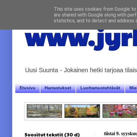
This site uses cookies from Google to d
are shared with Google along with perf
statistics, and to detect and address 
www.jyrk
Uusi Suunta - Jokainen hetki tarjoaa til
Etusivu
Harrastukset
Luottamustehtävät
Miel
Suositut tekstit (30 d)
tiistai 9. syysk