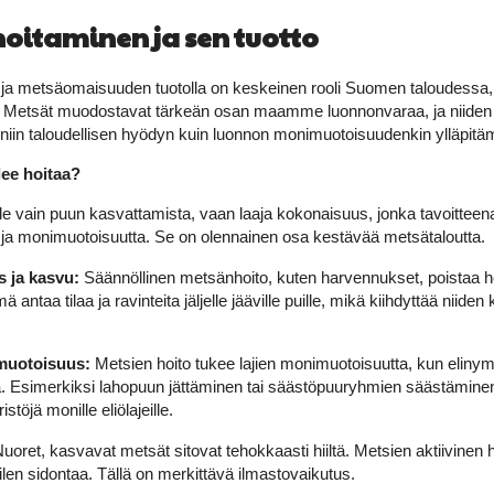
hoitaminen ja sen tuotto
 ja metsäomaisuuden tuotolla on keskeinen rooli Suomen taloudessa,
 Metsät muodostavat tärkeän osan maamme luonnonvaraa, ja niiden 
iin taloudellisen hyödyn kuin luonnon monimuotoisuudenkin ylläpitä
lee hoitaa?
le vain puun kasvattamista, vaan laaja kokonaisuus, jonka tavoitteen
 ja monimuotoisuutta. Se on olennainen osa kestävää metsätaloutta.
s ja kasvu:
Säännöllinen metsänhoito, kuten harvennukset, poistaa hei
ä antaa tilaa ja ravinteita jäljelle jääville puille, mikä kiihdyttää niid
uotoisuus:
Metsien hoito tukee lajien monimuotoisuutta, kun elinymp
a. Esimerkiksi lahopuun jättäminen tai säästöpuuryhmien säästämin
stöjä monille eliölajeille.
uoret, kasvavat metsät sitovat tehokkaasti hiiltä. Metsien aktiivinen
ilen sidontaa. Tällä on merkittävä ilmastovaikutus.