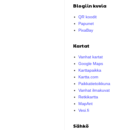
Blogiin kuvia
QR koodit
Papunet
PixaBay
Kartat
Vanhat kartat
Google Maps
Karttapaikka
Kartta.com
Paikkatietoikkuna
Vanhat ilmakuvat
Retkikartta
MapAnt
Vesi.fi
Sähkö