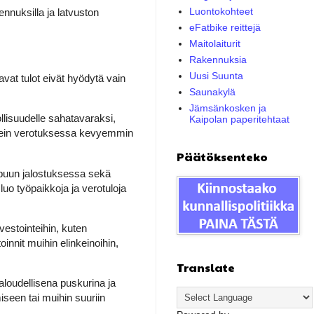
Luontokohteet
nnuksilla ja latvuston
eFatbike reittejä
Maitolaiturit
Rakennuksia
Uusi Suunta
vat tulot eivät hyödytä vain
Saunakylä
Jämsänkosken ja
lisuudelle sahatavaraksi,
Kaipolan paperitehtaat
 usein verotuksessa kevyemmin
Päätöksenteko
 puun jalostuksessa sekä
uo työpaikkoja ja verotuloja
estointeihin, kuten
nnit muihin elinkeinoihin,
Translate
loudellisena puskurina ja
seen tai muihin suuriin