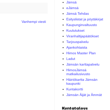
Jämsä
eJämsä
Jämsä Tehdas
Esityslistat ja pöytäkirjat
Vanhempi viesti
Kaupunginvaltuusto
Kuulutukset
Viranhaltijapäätökset
Tarjouspalvelu
Ajankohtaista
Himos Master Plan
Ladut
Jämsän karttapalvelu
HimosJämsä
matkailusivusto
Häiriökartta Jämsän
kaupunki
Kuntakortti
Jämsän Äijät ja Ämmät
Kuntatalous