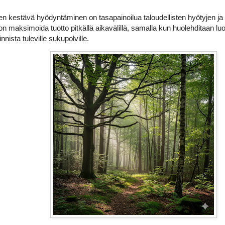
kestävä hyödyntäminen on tasapainoilua taloudellisten hyötyjen ja ek
on maksimoida tuotto pitkällä aikavälillä, samalla kun huolehditaan 
nista tuleville sukupolville.