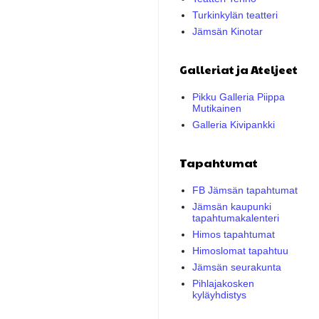
Turkinkylän teatteri
Jämsän Kinotar
Galleriat ja Ateljeet
Pikku Galleria Piippa
Mutikainen
Galleria Kivipankki
Tapahtumat
FB Jämsän tapahtumat
Jämsän kaupunki
tapahtumakalenteri
Himos tapahtumat
Himoslomat tapahtuu
Jämsän seurakunta
Pihlajakosken
kyläyhdistys