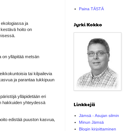
Paina TÄSTÄ
 ekologiassa ja
Jyrki Kokko
kestävä hoito on
misessä.
a on ylläpitää metsän
kkokuntoisia tai kilpailevia
en kasvua ja parantaa tukkipuun
äristöjä ylläpidetään eri
en hakkuiden yhteydessä
Linkkejä
Jämsä - Asujan silmin
 hoito edistää puuston kasvua,
Minun Jämsä
Blogin kirjoittaminen