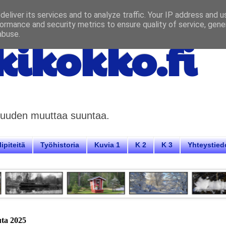
eliver its services and to analyze traffic. Your IP address and 
ormance and security metrics to ensure quality of service, gen
abuse.
ikokko.fi
aisuuden muuttaa suuntaa.
ipiteitä
Työhistoria
Kuvia 1
K 2
K 3
Yhteystied
uuta 2025