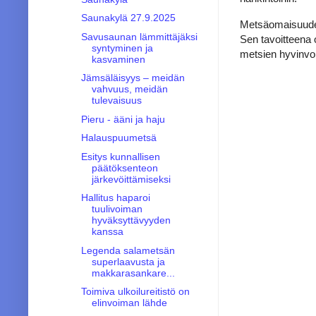
Saunakylä 27.9.2025
Metsäomaisuuden 
Savusaunan lämmittäjäksi
Sen tavoitteena 
syntyminen ja
metsien hyvinvoin
kasvaminen
Jämsäläisyys – meidän
vahvuus, meidän
tulevaisuus
Pieru - ääni ja haju
Halauspuumetsä
Esitys kunnallisen
päätöksenteon
järkevöittämiseksi
Hallitus haparoi
tuulivoiman
hyväksyttävyyden
kanssa
Legenda salametsän
superlaavusta ja
makkarasankare...
Toimiva ulkoilureitistö on
elinvoiman lähde