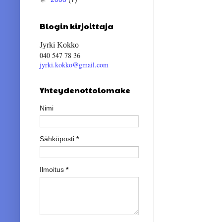
Blogin kirjoittaja
Jyrki Kokko
040 547 78 36
jyrki.kokko@gmail.com
Yhteydenottolomake
Nimi
Sähköposti
*
Ilmoitus
*