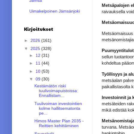
Jämsä
Metsäpalojen e
Uimakelpoinen Jämsänjoki
raivauksella voi
Metsäomaisuud
Kirjoitukset
Metsäomaisuus on
metsänomistajia,
►
2026
(161)
▼
2025
(328)
Puumyyntitulot
►
12
(31)
sellun tuotantoo
kohdeltua pääom
►
11
(44)
►
10
(53)
Työllisyys ja al
▼
09
(30)
metsäalan palvel
Kestämätön riski
paikallistasolta k
tuulivoimapuistoissa:
Ennallistam...
Investoinnit ja 
Tuulivoiman investointien
metsäteiden rake
kolme hallitsematonta
mikä edistää koko
pe...
Metsänomistajan
Himos Master Plan 2035 -
Reittien kehittäminen
turvana. Metsäom
hankintoihin.
Saunakylä