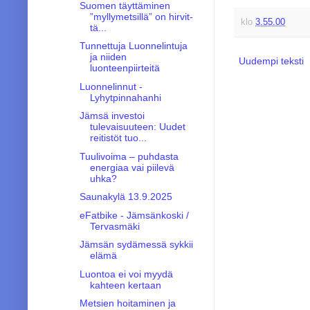
Suomen täyttäminen
”myllymet­sil­lä” on hir­vit­
klo
3.55.00
tä...
Tunnettuja Luonnelintuja
ja niiden
Uudempi teksti
luonteenpiirteitä
Luonnelinnut -
Lyhytpinnahanhi
Jämsä investoi
tulevaisuuteen: Uudet
reitistöt tuo...
Tuulivoima – puhdasta
energiaa vai piilevä
uhka?
Saunakylä 13.9.2025
eFatbike - Jämsänkoski /
Tervasmäki
Jämsän sydämessä sykkii
elämä
Luontoa ei voi myydä
kahteen kertaan
Metsien hoitaminen ja