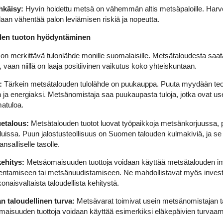
hkäisy:
Hyvin hoidettu metsä on vähemmän altis metsäpaloille. Harve
daan vähentää palon leviämisen riskiä ja nopeutta.
en tuoton hyödyntäminen
 merkittävä tulonlähde monille suomalaisille. Metsätaloudesta saata
 vaan niillä on laaja positiivinen vaikutus koko yhteiskuntaan.
:
Tärkein metsätalouden tulolähde on puukauppa. Puuta myydään teol
n ja energiaksi. Metsänomistaja saa puukaupasta tuloja, jotka ovat
atuloa.
uetalous:
Metsätalouden tuotot luovat työpaikkoja metsänkorjuussa,
uissa. Puun jalostusteollisuus on Suomen talouden kulmakiviä, ja se l
ansalliselle tasolle.
kehitys:
Metsäomaisuuden tuottoja voidaan käyttää metsätalouden inv
ntamiseen tai metsänuudistamiseen. Ne mahdollistavat myös investoi
naisvaltaista taloudellista kehitystä.
 taloudellinen turva:
Metsävarat toimivat usein metsänomistajan ta
aisuuden tuottoja voidaan käyttää esimerkiksi eläkepäivien turvaami