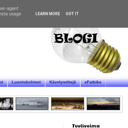
user-agent
erate usage
LEARN MORE
GOT IT
ot
Luontokohteet
Kävelyreittejä
eFatbike
Tuulivoima