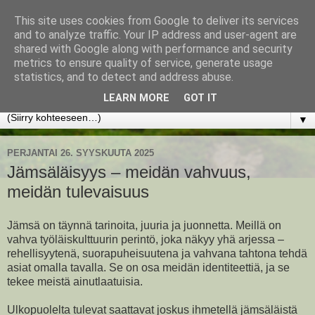
This site uses cookies from Google to deliver its services
www.jyrkikokko.fi
and to analyze traffic. Your IP address and user-agent are
shared with Google along with performance and security
metrics to ensure quality of service, generate usage
Uusi Suunta - Jokainen hetki tarjoaa tilaisuuden muuttaa
statistics, and to detect and address abuse.
suuntaa.
LEARN MORE
GOT IT
▼
PERJANTAI 26. SYYSKUUTA 2025
Jämsäläisyys – meidän vahvuus,
meidän tulevaisuus
Jämsä on täynnä tarinoita, juuria ja juonnetta. Meillä on
vahva työläiskulttuurin perintö, joka näkyy yhä arjessa –
rehellisyytenä, suorapuheisuutena ja vahvana tahtona tehdä
asiat omalla tavalla. Se on osa meidän identiteettiä, ja se
tekee meistä ainutlaatuisia.
Ulkopuolelta tulevat saattavat joskus ihmetellä jämsäläistä