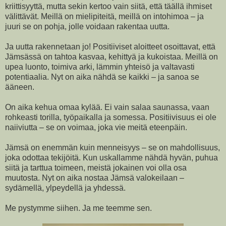
kriittisyyttä, mutta sekin kertoo vain siitä, että täällä ihmiset
välittävät. Meillä on mielipiteitä, meillä on intohimoa – ja
juuri se on pohja, jolle voidaan rakentaa uutta.
Ja uutta rakennetaan jo! Positiiviset aloitteet osoittavat, että
Jämsässä on tahtoa kasvaa, kehittyä ja kukoistaa. Meillä on
upea luonto, toimiva arki, lämmin yhteisö ja valtavasti
potentiaalia. Nyt on aika nähdä se kaikki – ja sanoa se
ääneen.
On aika kehua omaa kylää. Ei vain salaa saunassa, vaan
rohkeasti torilla, työpaikalla ja somessa. Positiivisuus ei ole
naiiviutta – se on voimaa, joka vie meitä eteenpäin.
Jämsä on enemmän kuin menneisyys – se on mahdollisuus,
joka odottaa tekijöitä. Kun uskallamme nähdä hyvän, puhua
siitä ja tarttua toimeen, meistä jokainen voi olla osa
muutosta. Nyt on aika nostaa Jämsä valokeilaan –
sydämellä, ylpeydellä ja yhdessä.
Me pystymme siihen. Ja me teemme sen.