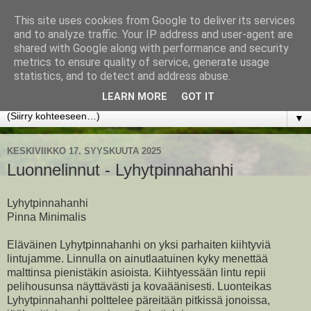
This site uses cookies from Google to deliver its services
www.jyrkikokko.fi
and to analyze traffic. Your IP address and user-agent are
shared with Google along with performance and security
metrics to ensure quality of service, generate usage
Uusi Suunta - Jokainen hetki tarjoaa tilaisuuden muuttaa
statistics, and to detect and address abuse.
suuntaa.
LEARN MORE
GOT IT
▼
KESKIVIIKKO 17. SYYSKUUTA 2025
Luonnelinnut - Lyhytpinnahanhi
Lyhytpinnahanhi
Pinna Minimalis
Eläväinen Lyhytpinnahanhi on yksi parhaiten kiihtyviä
lintujamme. Linnulla on ainutlaatuinen kyky menettää
malttinsa pienistäkin asioista. Kiihtyessään lintu repii
pelihousunsa näyttävästi ja kovaäänisesti. Luonteikas
Lyhytpinnahanhi polttelee päreitään pitkissä jonoissa,