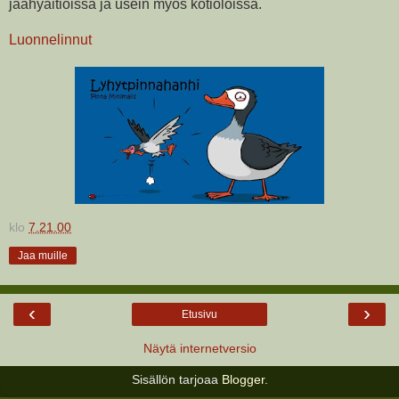
jäähyaitioissa ja usein myös kotioloissa.
Luonnelinnut
klo
7.21.00
Jaa muille
‹
›
Etusivu
Näytä internetversio
Sisällön tarjoaa
Blogger
.