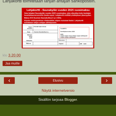
Lahjakortti toimitetaan lahjan antajan sähköpostiin.
klo
3.20.00
Jaa muille
‹
›
Etusivu
Näytä internetversio
Sisällön tarjoaa
Blogger
.