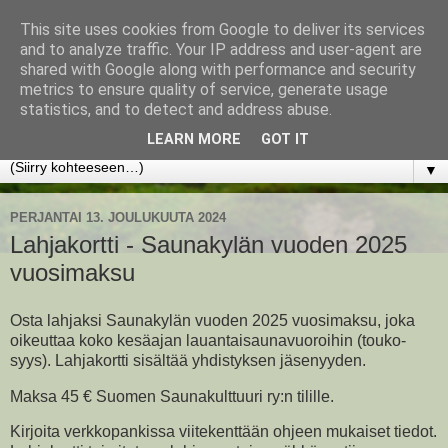
This site uses cookies from Google to deliver its services
www.jyrkikokko.fi
and to analyze traffic. Your IP address and user-agent are
shared with Google along with performance and security
metrics to ensure quality of service, generate usage
Uusi Suunta - Jokainen hetki tarjoaa tilaisuuden muuttaa
statistics, and to detect and address abuse.
suuntaa.
LEARN MORE
GOT IT
▼
PERJANTAI 13. JOULUKUUTA 2024
Lahjakortti - Saunakylän vuoden 2025
vuosimaksu
Osta lahjaksi Saunakylän vuoden 2025 vuosimaksu, joka
oikeuttaa koko kesäajan lauantaisaunavuoroihin (touko-
syys). Lahjakortti sisältää yhdistyksen jäsenyyden.
Maksa 45 € Suomen Saunakulttuuri ry:n tilille.
Kirjoita verkkopankissa viitekenttään ohjeen mukaiset tiedot.