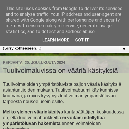
This site uses cookies from Google to deliver its services
www.jyrkikokko.fi
and to analyze traffic. Your IP address and user-agent are
shared with Google along with performance and security
metrics to ensure quality of service, generate usage
Uusi Suunta - Jokainen hetki tarjoaa tilaisuuden muuttaa
statistics, and to detect and address abuse.
suuntaa.
LEARN MORE
GOT IT
▼
PERJANTAI 20. JOULUKUUTA 2024
Tuulivoimaluvissa on vääriä käsityksiä
Tuulivoimaloiden ympäristöluvista paljon vääriä käsityksiä
asiantuntijoiden mukaan. Tuulivoimabuumi käy kunnissa
kuumana, ja myös kysymys tuulivoiman ympäristöluvan
tarpeesta nousee usein esille.
Melko yleinen väärinkäsitys
kuntapäättäjien keskuudessa
on, että tuulivoimahankkeilta
ei voitaisi edellyttää
ympäristöluvan hakemista
ennen voimaloiden