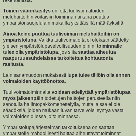
rakentamista.
Toinen väärinkäsitys
on, että tuulivoimaloiden
meluhaittoihin voitaisiin toiminnan aikana puuttua
ympäristönsuojelulain mukailla yksittäisillä määräyksillä.
Ainoa keino puuttua tuulivoiman meluhaittoihin on
ympäristölupa
. Vaikka tuulivoimaloita ei olekaan säädetty
yleisen ympäristölupavelvollisuuden piiriin,
toiminnalle
tulee olla ympäristölupa
, jos siitä
saattaa aiheutua
naapuruussuhdelaissa tarkoitettua kohtuutonta
rasitusta
.
Lain sanamuodon mukaisesti
lupa tulee tällöin olla ennen
voimaloiden käyttöönottoa
.
Tuulivoimatoiminnalta
voidaan edellyttää ympäristölupaa
myös jälkeenpäin
todettujen haittojen perusteella niin
sanotulla hallintopakkomenettelyllä, mutta laissa ei ole
säädöksiä, joiden mukaan luvan tarve voisi syntyä vasta
voimaloiden ollessa jo toiminnassa.
Ympäristölupajärjestelmän tarkoituksena on saattaa
ympäristölle mahdollisesti haittaa aiheuttavat toiminnat