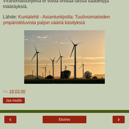
Viranomaisohjeilla ei voida ohittaa laissa säädettyjä
määräyksiä.
Lähde:
Kuntalehti - Asiantuntijoilta: Tuulivoimaloiden
ympäristöluvista paljon vääriä käsityksiä
klo
18.03.00
Jaa muille
‹
›
Etusivu