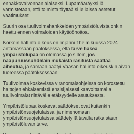
ennakkovalvonnan alaiseksi. Lupamääräyksillä
varmistetaan, että toiminta täyttää sille laissa asetetut
vaatimukset.
Suurin osa tuulivoimahankkeiden ympäristöluvista onkin
haettu ennen voimaloiden käyttöönottoa.
Korkein hallinto-oikeus on linjannut helmikuussa 2024
antamassaan päätöksessä, että
tarve hakea
ympäristölupaa
on olemassa jo silloin,
jos
naapuruussuhdelain mukaista rasitusta saattaa
aiheutua
, ja samaan päätyi Vaasan hallinto-oikeuskin aivan
tuoreessa päätöksessään.
Tuulivoimaa koskevissa viranomaisohjeissa on korostettu
haittojen ehkäisemistä ensisijaisesti kaavoittamalla
tuulivoimalat riittävälle etäisyydelle asutuksesta.
Ympäristölupaa koskevat säädökset ovat kuitenkin
ympäristönsuojelulaissa, ja nimenomaan
ympäristönsuojelulaissa säädetyllä tavalla ratkaistaan
ympäristöluvan tarve.