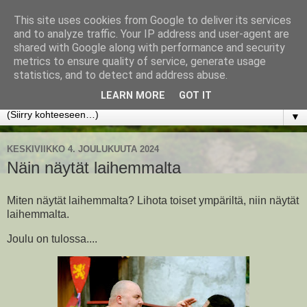
This site uses cookies from Google to deliver its services
www.jyrkikokko.fi
and to analyze traffic. Your IP address and user-agent are
shared with Google along with performance and security
metrics to ensure quality of service, generate usage
Uusi Suunta - Jokainen hetki tarjoaa tilaisuuden muuttaa
statistics, and to detect and address abuse.
suuntaa.
LEARN MORE
GOT IT
▼
KESKIVIIKKO 4. JOULUKUUTA 2024
Näin näytät laihemmalta
Miten näytät laihemmalta? Lihota toiset ympäriltä, niin näytät
laihemmalta.
Joulu on tulossa....