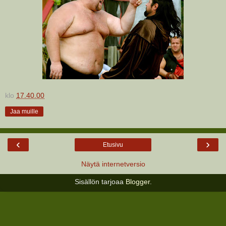
klo
17.40.00
Jaa muille
‹
›
Etusivu
Näytä internetversio
Sisällön tarjoaa
Blogger
.