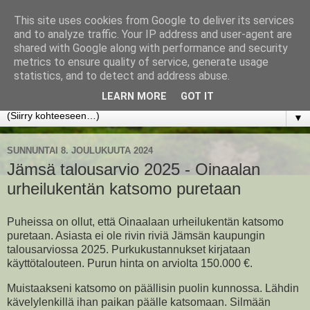
This site uses cookies from Google to deliver its services
www.jyrkikokko.fi
and to analyze traffic. Your IP address and user-agent are
shared with Google along with performance and security
metrics to ensure quality of service, generate usage
Uusi Suunta - Jokainen hetki tarjoaa tilaisuuden muuttaa
statistics, and to detect and address abuse.
suuntaa.
LEARN MORE
GOT IT
▼
SUNNUNTAI 8. JOULUKUUTA 2024
Jämsä talousarvio 2025 - Oinaalan
urheilukentän katsomo puretaan
Puheissa on ollut, että Oinaalaan urheilukentän katsomo
puretaan. Asiasta ei ole rivin riviä Jämsän kaupungin
talousarviossa 2025. Purkukustannukset kirjataan
käyttötalouteen. Purun hinta on arviolta 150.000 €.
Muistaakseni katsomo on päällisin puolin kunnossa. Lähdin
kävelylenkillä ihan paikan päälle katsomaan. Silmään