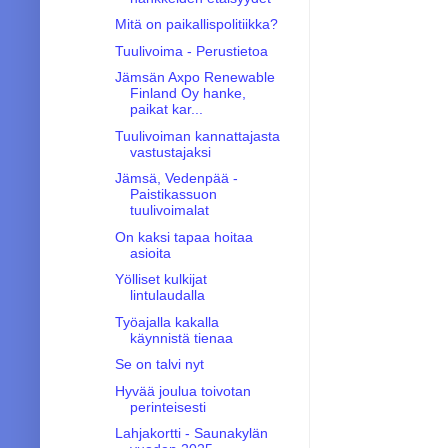
Mitä on paikallispolitiikka?
Tuulivoima - Perustietoa
Jämsän Axpo Renewable
Finland Oy hanke,
paikat kar...
Tuulivoiman kannattajasta
vastustajaksi
Jämsä, Vedenpää -
Paistikassuon
tuulivoimalat
On kaksi tapaa hoitaa
asioita
Yölliset kulkijat
lintulaudalla
Työajalla kakalla
käynnistä tienaa
Se on talvi nyt
Hyvää joulua toivotan
perinteisesti
Lahjakortti - Saunakylän