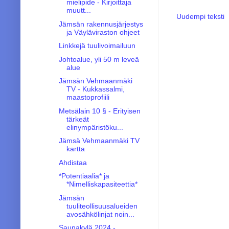
mielipide - Kirjoittaja
muutt...
Uudempi teksti
Jämsän rakennusjärjestys
ja Väyläviraston ohjeet
Linkkejä tuulivoimailuun
Johtoalue, yli 50 m leveä
alue
Jämsän Vehmaanmäki
TV - Kukkassalmi,
maastoprofiili
Metsälain 10 § - Erityisen
tärkeät
elinympäristöku...
Jämsä Vehmaanmäki TV
kartta
Ahdistaa
*Potentiaalia* ja
*Nimelliskapasiteettia*
Jämsän
tuuliteollisuusalueiden
avosähkölinjat noin...
Saunakylä 2024 -