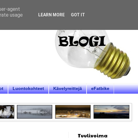
user-agent
erate usage
LEARN MORE
GOT IT
ot
Luontokohteet
Kävelyreittejä
eFatbike
Tuulivoima