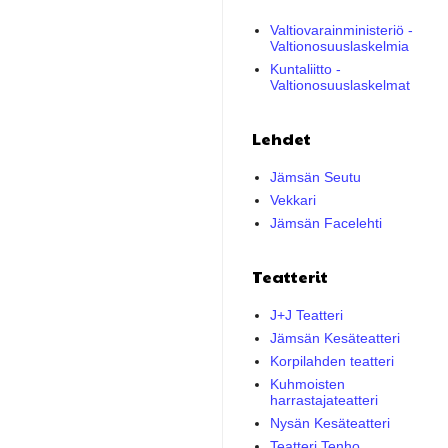
Valtiovarainministeriö -
Valtionosuuslaskelmia
Kuntaliitto -
Valtionosuuslaskelmat
Lehdet
Jämsän Seutu
Vekkari
Jämsän Facelehti
Teatterit
J+J Teatteri
Jämsän Kesäteatteri
Korpilahden teatteri
Kuhmoisten
harrastajateatteri
Nysän Kesäteatteri
Teatteri Tenho