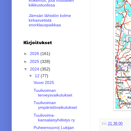
Kokemus, jota muistelen
kiikkustuolissa
Jämsän lähistön kolme
kirkasvetistä
snorklauspaikkaa
Kirjoitukset
►
2026
(161)
►
2025
(328)
▼
2024
(352)
▼
12
(77)
Vuosi 2025
Tuulivoiman
terveysvaikutukset
Tuulivoiman
ympäristövaikutukset
Tuulivoima-
kansalaisyhdistys ry
klo
21.38.00
Puheenvuoro| Lukijan