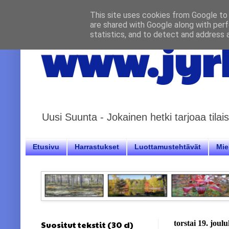
This site uses cookies from Google to d
are shared with Google along with perf
statistics, and to detect and address 
www.jyrk
Uusi Suunta - Jokainen hetki tarjoaa til
Etusivu
Harrastukset
Luottamustehtävät
Miel
Suositut tekstit (30 d)
torstai 19. joul