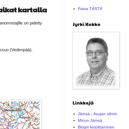
ikat kartalla
Paina TÄSTÄ
omistajille on pidetty
Jyrki Kokko
assuo (Vedenpää).
Linkkejä
Jämsä - Asujan silmin
Minun Jämsä
Blogin kirjoittaminen