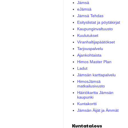
Jämsä
eJämsä
Jämsä Tehdas
Esityslistat ja pöytäkirjat
Kaupunginvaltuusto
Kuulutukset
Viranhaltijapäätökset
Tarjouspalvelu
Ajankohtaista
Himos Master Plan
Ladut
Jämsän karttapalvelu
HimosJämsä
matkailusivusto
Häiriökartta Jämsän
kaupunki
Kuntakortti
Jämsän Äijät ja Ämmät
Kuntatalous