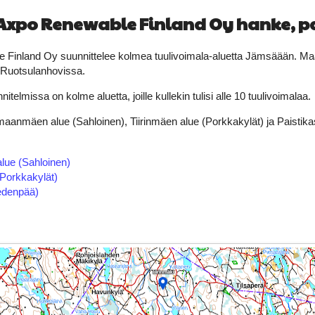
xpo Renewable Finland Oy hanke, pa
Finland Oy suunnittelee kolmea tuulivoimala-aluetta Jämsäään. Maan
s Ruotsulanhovissa.
itelmissa on kolme aluetta, joille kullekin tulisi alle 10 tuulivoimalaa.
maanmäen alue (Sahloinen), Tiirinmäen alue (Porkkakylät) ja Paistik
ue (Sahloinen)
(Porkkakylät)
edenpää)