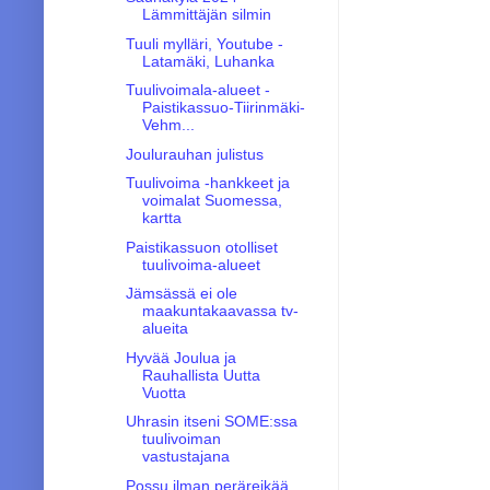
Lämmittäjän silmin
Tuuli mylläri, Youtube -
Latamäki, Luhanka
Tuulivoimala-alueet -
Paistikassuo-Tiirinmäki-
Vehm...
Joulurauhan julistus
Tuulivoima -hankkeet ja
voimalat Suomessa,
kartta
Paistikassuon otolliset
tuulivoima-alueet
Jämsässä ei ole
maakuntakaavassa tv-
alueita
Hyvää Joulua ja
Rauhallista Uutta
Vuotta
Uhrasin itseni SOME:ssa
tuulivoiman
vastustajana
Possu ilman peräreikää