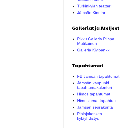
Turkinkylän teatteri
Jämsän Kinotar
Galleriat ja Ateljeet
Pikku Galleria Piippa
Mutikainen
Galleria Kivipankki
Tapahtumat
FB Jämsän tapahtumat
Jämsän kaupunki
tapahtumakalenteri
Himos tapahtumat
Himoslomat tapahtuu
Jämsän seurakunta
Pihlajakosken
kyläyhdistys