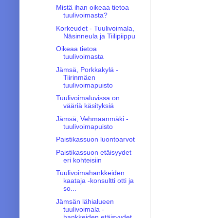
Mistä ihan oikeaa tietoa
tuulivoimasta?
Korkeudet - Tuulivoimala,
Näsinneula ja Tiilipiippu
Oikeaa tietoa
tuulivoimasta
Jämsä, Porkkakylä -
Tiirinmäen
tuulivoimapuisto
Tuulivoimaluvissa on
vääriä käsityksiä
Jämsä, Vehmaanmäki -
tuulivoimapuisto
Paistikassuon luontoarvot
Paistikassuon etäisyydet
eri kohteisiin
Tuulivoimahankkeiden
kaataja -konsultti otti ja
so...
Jämsän lähialueen
tuulivoimala -
hankkeiden etäisyydet