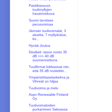
Paistikassuon
tuulimyllyjen
havainnekuva
Suomi tarvitsee
perusvoimaa
Jämsän tuulivoimalat, 3
aluetta, 7 myllyä/alue,
ko...
Hyvää Joulua
Desibeli -tason nosto 35
dB >>> 40 dB
suomennettuna
Tuulifirmat lobbasivat niin,
että 35 dB nostettiin...
Ympäristötaselaskelma ja
Vihreät on hiljaa
Tuulivoima ja melu
Axpo Renewable Finland
Oy
Tuulivoimaloiden
purkaminen Saksassa