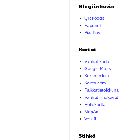
Blogiin kuvia
QR koodit
Papunet
PixaBay
Kartat
Vanhat kartat
Google Maps
Karttapaikka
Kartta.com
Paikkatietoikkuna
Vanhat ilmakuvat
Retkikartta
MapAnt
Vesi.fi
Sähkö