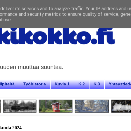
eliver its services and to analyze traffic. Your IP address and 
ormance and security metrics to ensure quality of service, gen
abuse.
ikokko.fi
aisuuden muuttaa suuntaa.
ipiteitä
Työhistoria
Kuvia 1
K 2
K 3
Yhteystied
ukuuta 2024