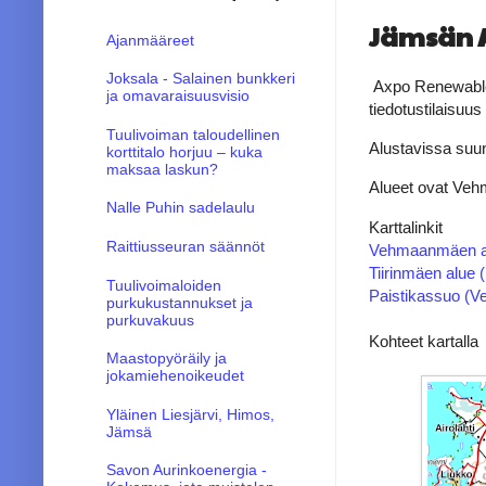
Jämsän A
Ajanmääreet
Joksala - Salainen bunkkeri
Axpo Renewable 
ja omavaraisuusvisio
tiedotustilaisuu
Tuulivoiman taloudellinen
Alustavissa suunn
korttitalo horjuu – kuka
maksaa laskun?
Alueet ovat Veh
Nalle Puhin sadelaulu
Karttalinkit
Raittiusseuran säännöt
Vehmaanmäen al
Tiirinmäen alue 
Tuulivoimaloiden
Paistikassuo (V
purkukustannukset ja
purkuvakuus
Kohteet kartalla
Maastopyöräily ja
jokamiehenoikeudet
Yläinen Liesjärvi, Himos,
Jämsä
Savon Aurinkoenergia -