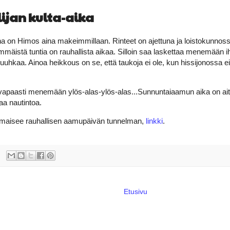
lijan kulta-aika
 on Himos aina makeimmillaan. Rinteet on ajettuna ja loistokunnos
mäistä tuntia on rauhallista aikaa. Silloin saa laskettaa menemään i
 ruuhkaa. Ainoa heikkous on se, että taukoja ei ole, kun hissijonossa e
apaasti menemään ylös-alas-ylös-alas...Sunnuntaiaamun aika on aitoa
aa nautintoa.
lmaisee rauhallisen aamupäivän tunnelman,
linkki
.
Etusivu