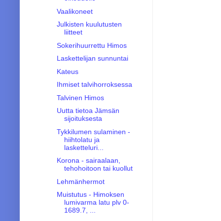
Vaalikoneet
Julkisten kuulutusten
liitteet
Sokerihuurrettu Himos
Laskettelijan sunnuntai
Kateus
Ihmiset talvihorroksessa
Talvinen Himos
Uutta tietoa Jämsän
sijoituksesta
Tykkilumen sulaminen -
hiihtolatu ja
lasketteluri...
Korona - sairaalaan,
tehohoitoon tai kuollut
Lehmänhermot
Muistutus - Himoksen
lumivarma latu plv 0-
1689.7, ...