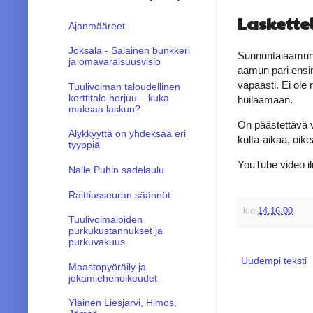
Laskette
Ajanmääreet
Joksala - Salainen bunkkeri
Sunnuntaiaamuna
ja omavaraisuusvisio
aamun pari ensim
vapaasti. Ei ole
Tuulivoiman taloudellinen
korttitalo horjuu – kuka
huilaamaan.
maksaa laskun?
On päästettävä v
Älykkyyttä on yhdeksää eri
kulta-aikaa, oike
tyyppiä
YouTube video i
Nalle Puhin sadelaulu
Raittiusseuran säännöt
klo
14.16.00
Tuulivoimaloiden
purkukustannukset ja
purkuvakuus
Uudempi teksti
Maastopyöräily ja
jokamiehenoikeudet
Yläinen Liesjärvi, Himos,