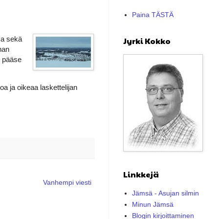
Paina TÄSTÄ
sa sekä
Jyrki Kokko
han
i pääse
 ja oikeaa laskettelijan
Linkkejä
Vanhempi viesti
Jämsä - Asujan silmin
Minun Jämsä
Blogin kirjoittaminen