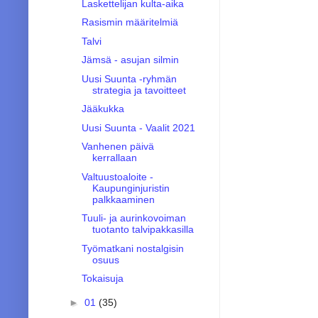
Laskettelijan kulta-aika
Rasismin määritelmiä
Talvi
Jämsä - asujan silmin
Uusi Suunta -ryhmän
strategia ja tavoitteet
Jääkukka
Uusi Suunta - Vaalit 2021
Vanhenen päivä
kerrallaan
Valtuustoaloite -
Kaupunginjuristin
palkkaaminen
Tuuli- ja aurinkovoiman
tuotanto talvipakkasilla
Työmatkani nostalgisin
osuus
Tokaisuja
►
01
(35)