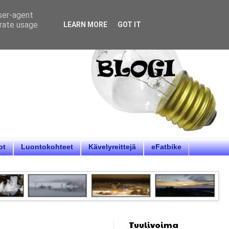
user-agent
erate usage
LEARN MORE
GOT IT
ot
Luontokohteet
Kävelyreittejä
eFatbike
Tuulivoima