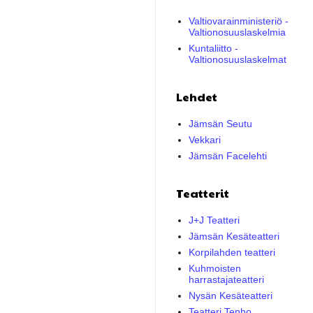
Valtiovarainministeriö -
Valtionosuuslaskelmia
Kuntaliitto -
Valtionosuuslaskelmat
Lehdet
Jämsän Seutu
Vekkari
Jämsän Facelehti
Teatterit
J+J Teatteri
Jämsän Kesäteatteri
Korpilahden teatteri
Kuhmoisten
harrastajateatteri
Nysän Kesäteatteri
Teatteri Tenho