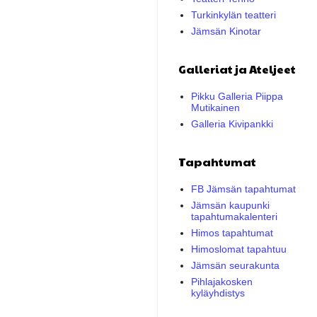
Turkinkylän teatteri
Jämsän Kinotar
Galleriat ja Ateljeet
Pikku Galleria Piippa
Mutikainen
Galleria Kivipankki
Tapahtumat
FB Jämsän tapahtumat
Jämsän kaupunki
tapahtumakalenteri
Himos tapahtumat
Himoslomat tapahtuu
Jämsän seurakunta
Pihlajakosken
kyläyhdistys