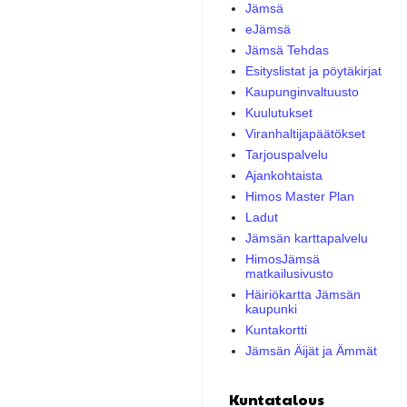
Jämsä
eJämsä
Jämsä Tehdas
Esityslistat ja pöytäkirjat
Kaupunginvaltuusto
Kuulutukset
Viranhaltijapäätökset
Tarjouspalvelu
Ajankohtaista
Himos Master Plan
Ladut
Jämsän karttapalvelu
HimosJämsä
matkailusivusto
Häiriökartta Jämsän
kaupunki
Kuntakortti
Jämsän Äijät ja Ämmät
Kuntatalous