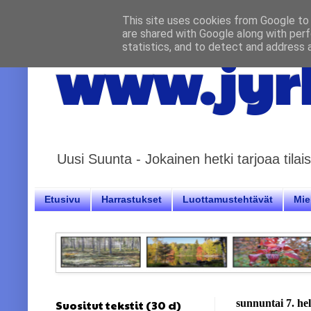
This site uses cookies from Google to d
are shared with Google along with perf
statistics, and to detect and address 
www.jyrk
Uusi Suunta - Jokainen hetki tarjoaa til
Etusivu
Harrastukset
Luottamustehtävät
Miel
Suositut tekstit (30 d)
sunnuntai 7. he