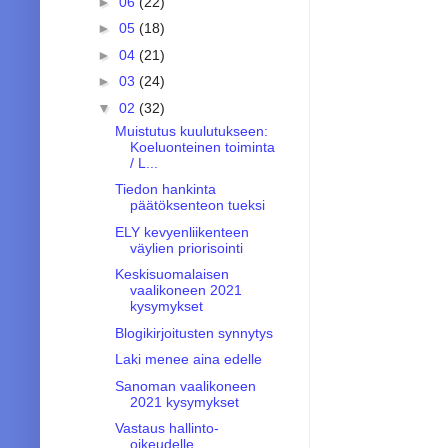
►
06
(22)
►
05
(18)
►
04
(21)
►
03
(24)
▼
02
(32)
Muistutus kuulutukseen:
Koeluonteinen toiminta
/ L...
Tiedon hankinta
päätöksenteon tueksi
ELY kevyenliikenteen
väylien priorisointi
Keskisuomalaisen
vaalikoneen 2021
kysymykset
Blogikirjoitusten synnytys
Laki menee aina edelle
Sanoman vaalikoneen
2021 kysymykset
Vastaus hallinto-
oikeudelle