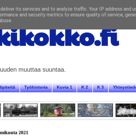
eliver its services and to analyze traffic. Your IP address and 
ormance and security metrics to ensure quality of service, gen
abuse.
ikokko.fi
aisuuden muuttaa suuntaa.
ipiteitä
Työhistoria
Kuvia 1
K 2
K 3
Yhteystied
lmikuuta 2021