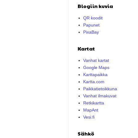
Blogiin kuvia
QR koodit
Papunet
PixaBay
Kartat
Vanhat kartat
Google Maps
Karttapaikka
Kartta.com
Paikkatietoikkuna
Vanhat ilmakuvat
Retkikartta
MapAnt
Vesi.fi
Sähkö