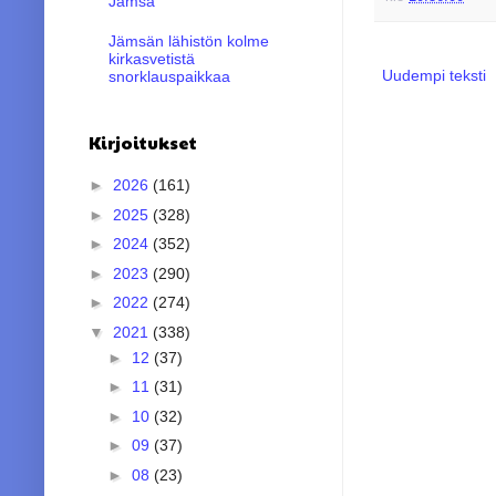
Jämsä
Jämsän lähistön kolme
kirkasvetistä
Uudempi teksti
snorklauspaikkaa
Kirjoitukset
►
2026
(161)
►
2025
(328)
►
2024
(352)
►
2023
(290)
►
2022
(274)
▼
2021
(338)
►
12
(37)
►
11
(31)
►
10
(32)
►
09
(37)
►
08
(23)