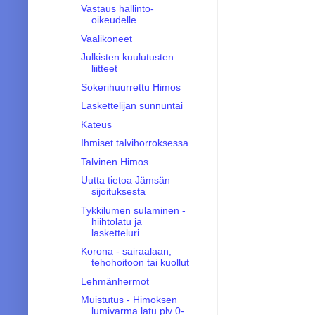
Vastaus hallinto-
oikeudelle
Vaalikoneet
Julkisten kuulutusten
liitteet
Sokerihuurrettu Himos
Laskettelijan sunnuntai
Kateus
Ihmiset talvihorroksessa
Talvinen Himos
Uutta tietoa Jämsän
sijoituksesta
Tykkilumen sulaminen -
hiihtolatu ja
lasketteluri...
Korona - sairaalaan,
tehohoitoon tai kuollut
Lehmänhermot
Muistutus - Himoksen
lumivarma latu plv 0-