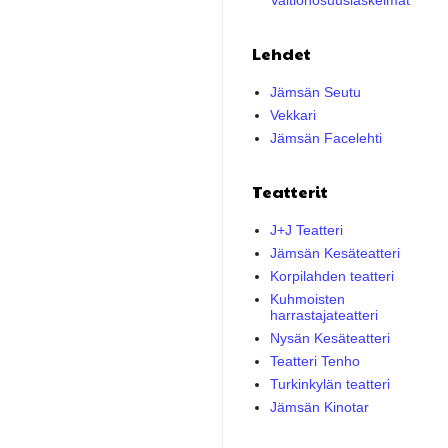
Valtionosuuslaskelmat
Lehdet
Jämsän Seutu
Vekkari
Jämsän Facelehti
Teatterit
J+J Teatteri
Jämsän Kesäteatteri
Korpilahden teatteri
Kuhmoisten
harrastajateatteri
Nysän Kesäteatteri
Teatteri Tenho
Turkinkylän teatteri
Jämsän Kinotar