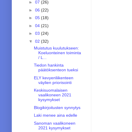
►
07
(26)
►
06
(22)
►
05
(18)
►
04
(21)
►
03
(24)
▼
02
(32)
Muistutus kuulutukseen:
Koeluonteinen toiminta
/ L...
Tiedon hankinta
päätöksenteon tueksi
ELY kevyenliikenteen
väylien priorisointi
Keskisuomalaisen
vaalikoneen 2021
kysymykset
Blogikirjoitusten synnytys
Laki menee aina edelle
Sanoman vaalikoneen
2021 kysymykset