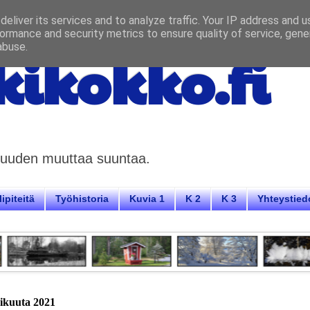
eliver its services and to analyze traffic. Your IP address and 
ormance and security metrics to ensure quality of service, gen
abuse.
ikokko.fi
aisuuden muuttaa suuntaa.
ipiteitä
Työhistoria
Kuvia 1
K 2
K 3
Yhteystied
mikuuta 2021