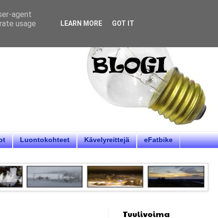
user-agent
erate usage
LEARN MORE
GOT IT
ot
Luontokohteet
Kävelyreittejä
eFatbike
Tuulivoima