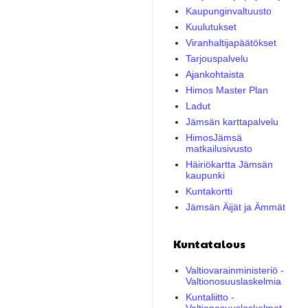
Kaupunginvaltuusto
Kuulutukset
Viranhaltijapäätökset
Tarjouspalvelu
Ajankohtaista
Himos Master Plan
Ladut
Jämsän karttapalvelu
HimosJämsä
matkailusivusto
Häiriökartta Jämsän
kaupunki
Kuntakortti
Jämsän Äijät ja Ämmät
Kuntatalous
Valtiovarainministeriö -
Valtionosuuslaskelmia
Kuntaliitto -