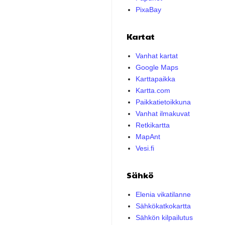
PixaBay
Kartat
Vanhat kartat
Google Maps
Karttapaikka
Kartta.com
Paikkatietoikkuna
Vanhat ilmakuvat
Retkikartta
MapAnt
Vesi.fi
Sähkö
Elenia vikatilanne
Sähkökatkokartta
Sähkön kilpailutus