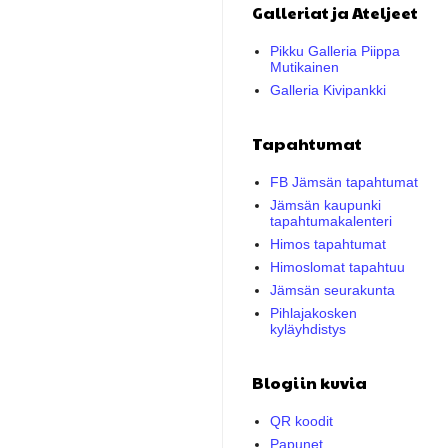
Galleriat ja Ateljeet
Pikku Galleria Piippa
Mutikainen
Galleria Kivipankki
Tapahtumat
FB Jämsän tapahtumat
Jämsän kaupunki
tapahtumakalenteri
Himos tapahtumat
Himoslomat tapahtuu
Jämsän seurakunta
Pihlajakosken
kyläyhdistys
Blogiin kuvia
QR koodit
Papunet