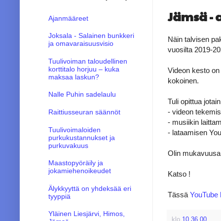
Jämsä - 
Ajanmääreet
Joksala - Salainen bunkkeri
Näin talvisen p
ja omavaraisuusvisio
vuosilta 2019-2
Tuulivoiman taloudellinen
korttitalo horjuu – kuka
Videon kesto on 
maksaa laskun?
kokoinen.
Nalle Puhin sadelaulu
Tuli opittua jotain
- videon tekemi
Raittiusseuran säännöt
- musiikin laitta
Tuulivoimaloiden
- lataamisen Yo
purkukustannukset ja
purkuvakuus
Olin mukavuusalu
Maastopyöräily ja
jokamiehenoikeudet
Katso !
Älykkyyttä on yhdeksää eri
Tässä
YouTube l
tyyppiä
Yläinen Liesjärvi, Himos,
klo
10.36.00