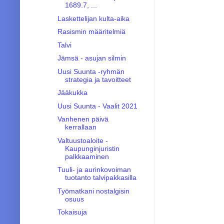
1689.7, ...
Laskettelijan kulta-aika
Rasismin määritelmiä
Talvi
Jämsä - asujan silmin
Uusi Suunta -ryhmän
strategia ja tavoitteet
Jääkukka
Uusi Suunta - Vaalit 2021
Vanhenen päivä
kerrallaan
Valtuustoaloite -
Kaupunginjuristin
palkkaaminen
Tuuli- ja aurinkovoiman
tuotanto talvipakkasilla
Työmatkani nostalgisin
osuus
Tokaisuja