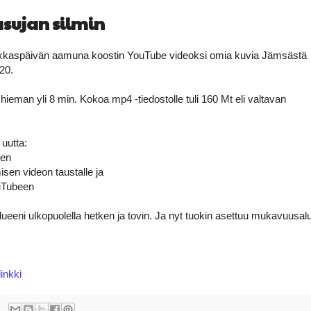
asujan silmin
akkaspäivän aamuna koostin YouTube videoksi omia kuvia Jämsästä
020.
hieman yli 8 min. Kokoa mp4 -tiedostolle tuli 160 Mt eli valtavan
 uutta:
sen
misen videon taustalle ja
uTubeen
eeni ulkopuolella hetken ja tovin. Ja nyt tuokin asettuu mukavuusalu
inkki