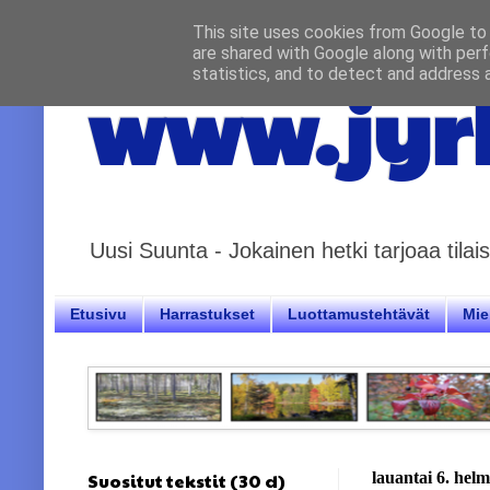
This site uses cookies from Google to d
are shared with Google along with perf
statistics, and to detect and address 
www.jyrk
Uusi Suunta - Jokainen hetki tarjoaa til
Etusivu
Harrastukset
Luottamustehtävät
Miel
Suositut tekstit (30 d)
lauantai 6. hel