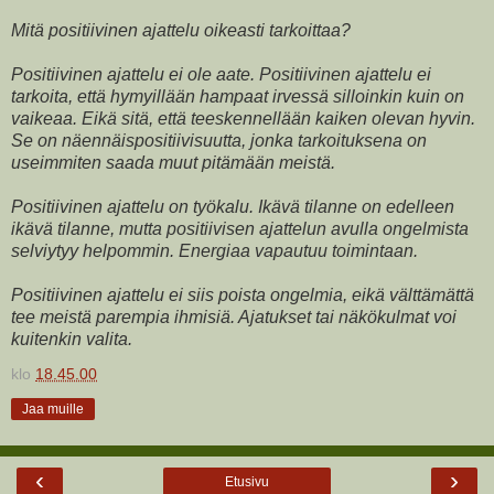
Mitä positiivinen ajattelu oikeasti tarkoittaa?
Positiivinen ajattelu ei ole aate. Positiivinen ajattelu ei
tarkoita, että hymyillään hampaat irvessä silloinkin kuin on
vaikeaa. Eikä sitä, että teeskennellään kaiken olevan hyvin.
Se on
näennäispositiivisuutta, jonka tarkoituksena on
useimmiten saada muut pitämään meistä.
Positiivinen ajattelu on työkalu. Ikävä tilanne on edelleen
ikävä tilanne, mutta positiivisen ajattelun avulla ongelmista
selviytyy helpommin. Energiaa vapautuu toimintaan.
Positiivinen ajattelu ei siis poista ongelmia, eikä välttämättä
tee meistä parempia ihmisiä. Ajatukset tai näkökulmat voi
kuitenkin valita.
klo
18.45.00
Jaa muille
‹
›
Etusivu