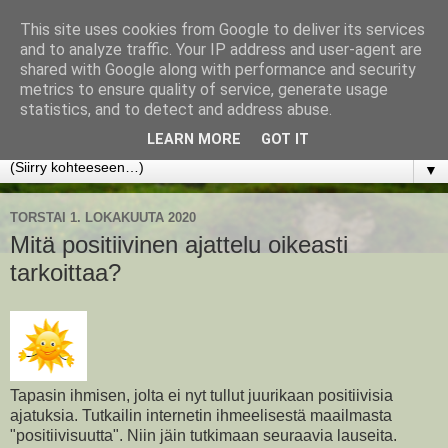
This site uses cookies from Google to deliver its services
www.jyrkikokko.fi
and to analyze traffic. Your IP address and user-agent are
shared with Google along with performance and security
metrics to ensure quality of service, generate usage
Uusi Suunta - Jokainen hetki tarjoaa tilaisuuden muuttaa
statistics, and to detect and address abuse.
suuntaa.
LEARN MORE
GOT IT
▼
TORSTAI 1. LOKAKUUTA 2020
Mitä positiivinen ajattelu oikeasti
tarkoittaa?
Tapasin ihmisen, jolta ei nyt tullut juurikaan positiivisia
ajatuksia. Tutkailin internetin ihmeelisestä maailmasta
"positiivisuutta". Niin jäin tutkimaan seuraavia lauseita.