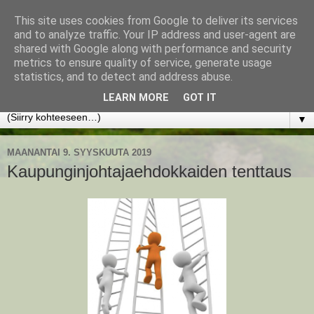
This site uses cookies from Google to deliver its services
www.jyrkikokko.fi
and to analyze traffic. Your IP address and user-agent are
shared with Google along with performance and security
metrics to ensure quality of service, generate usage
Uusi Suunta - Jokainen hetki tarjoaa tilaisuuden muuttaa
statistics, and to detect and address abuse.
suuntaa.
LEARN MORE
GOT IT
▼
MAANANTAI 9. SYYSKUUTA 2019
Kaupunginjohtajaehdokkaiden tenttaus