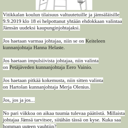
Vitikkalan koulun tilaisuus valtuutetuille ja jämsäläisille
9.9.2019 klo 18 ei helpottanut yhtään ehdokkaan valintaa
Jämsän uudeksi kaupunginjohtajaksi.
Jos haetaan varmaa johtajaa, niin se on
Keiteleen
kunnanjohtaja
Hanna Helaste.
Jos haetaan impulsiivista johtajaa, niin valinta
on
Petäjäveden kunnanjohtaja
Eero Vainio
.
Jos haetaan pitkää kokemusta, niin sitten valinta
on
Hartolan kunnanjohtaja
Merja Olenius.
Jos, jos ja jos...
No pari viikkoa on aikaa tuumia tulevaa päätöstä.
Millaista
johtajaa Jämsä tarvitsee, siitähän tässä on kyse. Kuka saa
homman uuteen vauhtiin?