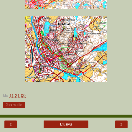
klo
11.21.00
Jaa muille
‹
›
Etusivu