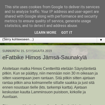
This site uses cookies from Google to deliver its services
www.jyrkikokko.fi
and to analyze traffic. Your IP address and user-agent are
shared with Google along with performance and security
metrics to ensure quality of service, generate usage
Uusi Suunta - Jokainen hetki tarjoaa tilaisuuden muuttaa
statistics, and to detect and address abuse.
suuntaa.
LEARN MORE
GOT IT
▼
SUNNUNTAI 15. SYYSKUUTA 2019
eFatbike Himos Jämsä-Saunakylä
Aloitetaan matka Himos Centteriltä etelään Säyryläntietä
pitkin. Kun se päättyy, niin mennään noin 30 m oikeaan ja
sitten vasempaan joen rantaan. Sitä pitkin sitten ajetaan
rantaa pitkin aina kolmannelle sillalle saakka ja just sitä
ennen noustaan tielle (kts. tarkempi kartta). Ajetaan
keskustan kautta Lamminsuon puistoon, kirkolle ja
Auvilaan.