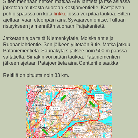
Sitten mennään hetken matkaa Auvilantietä ja itse asiassa
jatketaan mutkasta suoraan Kastjärventielle. Kastjärven
pohjoispäässä on kota
linkki
, jossa voi pitää taukoa. Sitten
ajellaan vaan eteenpäin aina Syväjärven ohitse. Tullaan
risteykseen ja mennään suoraan Paljakantietä.
Jatketaan ajoa teitä Niemenkylätie, Moiskalantie ja
Ruonanlahdentie. Sen jälkeen ylitetään 9-tie. Matka jatkuu
Pataniementietä. Saunakylä sijaitsee noin 500 m päässä
valtatieltä. Siinäkin voi pitään taukoa. Pataniementien
jälkeen ajetaan Patajoentietä aina Centterille saakka.
Reitillä on pituutta noin 33 km.