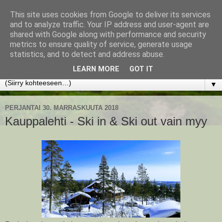
This site uses cookies from Google to deliver its services
www.jyrkikokko.fi
and to analyze traffic. Your IP address and user-agent are
shared with Google along with performance and security
metrics to ensure quality of service, generate usage
Uusi Suunta - Jokainen hetki tarjoaa tilaisuuden muuttaa
statistics, and to detect and address abuse.
suuntaa.
LEARN MORE
GOT IT
▼
PERJANTAI 30. MARRASKUUTA 2018
Kauppalehti - Ski in & Ski out vain myy