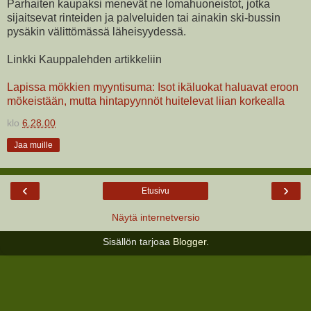
Parhaiten kaupaksi menevät ne lomahuoneistot, jotka
sijaitsevat rinteiden ja palveluiden tai ainakin ski-bussin
pysäkin välittömässä läheisyydessä.
Linkki Kauppalehden artikkeliin
Lapissa mökkien myyntisuma: Isot ikäluokat haluavat eroon
mökeistään, mutta hintapyynnöt huitelevat liian korkealla
klo
6.28.00
Jaa muille
‹
›
Etusivu
Näytä internetversio
Sisällön tarjoaa
Blogger
.