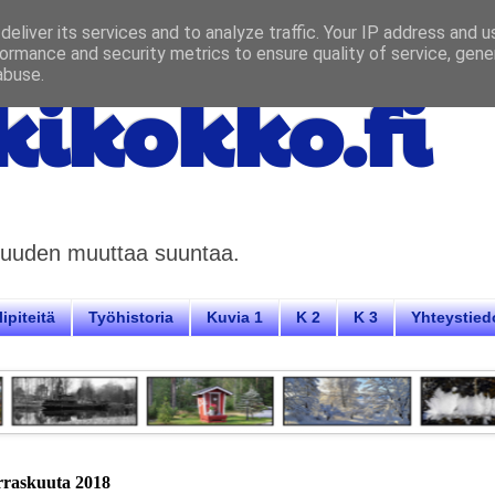
eliver its services and to analyze traffic. Your IP address and 
ormance and security metrics to ensure quality of service, gen
abuse.
ikokko.fi
aisuuden muuttaa suuntaa.
ipiteitä
Työhistoria
Kuvia 1
K 2
K 3
Yhteystied
rraskuuta 2018