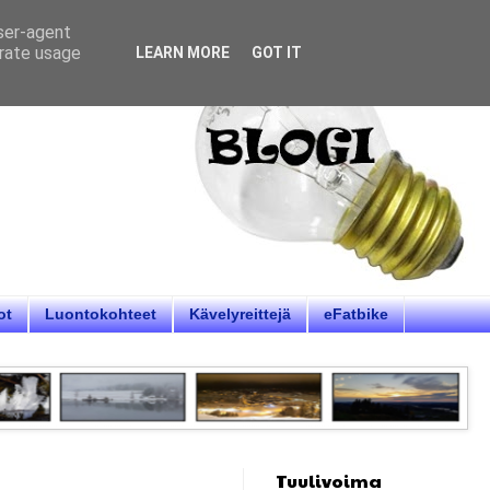
user-agent
erate usage
LEARN MORE
GOT IT
ot
Luontokohteet
Kävelyreittejä
eFatbike
Tuulivoima