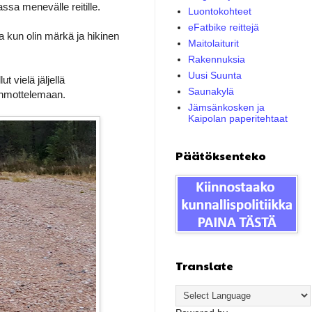
ssa menevälle reitille.
Luontokohteet
eFatbike reittejä
a kun olin märkä ja hikinen
Maitolaiturit
Rakennuksia
Uusi Suunta
t vielä jäljellä
Saunakylä
ahmottelemaan.
Jämsänkosken ja
Kaipolan paperitehtaat
Päätöksenteko
Translate