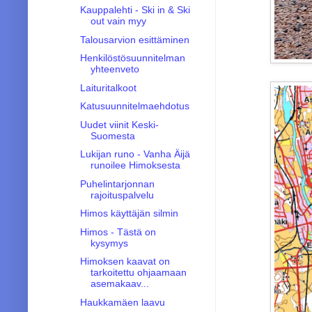
Kauppalehti - Ski in & Ski
out vain myy
Talousarvion esittäminen
Henkilöstösuunnitelman
yhteenveto
Laituritalkoot
Katusuunnitelmaehdotus
Uudet viinit Keski-
Suomesta
Lukijan runo - Vanha Äijä
runoilee Himoksesta
Puhelintarjonnan
rajoituspalvelu
Himos käyttäjän silmin
Himos - Tästä on
kysymys
Himoksen kaavat on
tarkoitettu ohjaamaan
asemakaav...
Haukkamäen laavu