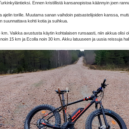
Turkinkyläntieksi. Ennen kristillistä kansanopistoa käännyin joen ranna
a ajelin torille. Muutama sanan vaihdoin patsastelijoiden kanssa, mutt
an suunnattava kohti kotia ja suihkua.
km. Vaikka avustusta käytin kohtalaisen runsaasti, niin akkua olisi ollu
noin 15 km ja Ecolla noin 30 km. Akku latuuseen ja uusia reissuja h