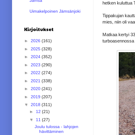
Jämsä
hetken kuluttua 
Uimakelpoinen Jämsänjoki
Tippakujan kautt
mies, niin oli va
Kirjoitukset
Matkaa kertyi 33 
turboasennossa 
►
2026
(161)
►
2025
(328)
►
2024
(352)
►
2023
(290)
►
2022
(274)
►
2021
(338)
►
2020
(241)
►
2019
(207)
▼
2018
(311)
►
12
(21)
▼
11
(27)
Joulu tulossa - lahjojen
hävittäminen