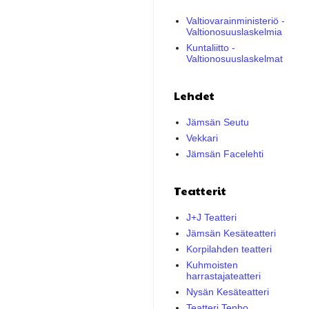
Valtiovarainministeriö -
Valtionosuuslaskelmia
Kuntaliitto -
Valtionosuuslaskelmat
Lehdet
Jämsän Seutu
Vekkari
Jämsän Facelehti
Teatterit
J+J Teatteri
Jämsän Kesäteatteri
Korpilahden teatteri
Kuhmoisten
harrastajateatteri
Nysän Kesäteatteri
Teatteri Tenho