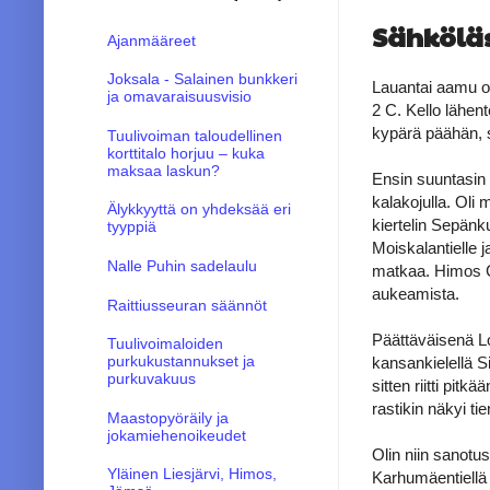
Sähkölä
Ajanmääreet
Joksala - Salainen bunkkeri
Lauantai aamu ol
ja omavaraisuusvisio
2 C. Kello lähent
kypärä päähän, 
Tuulivoiman taloudellinen
korttitalo horjuu – kuka
maksaa laskun?
Ensin suuntasin 
kalakojulla. Oli m
Älykkyyttä on yhdeksää eri
kiertelin Sepän
tyyppiä
Moiskalantielle ja
Nalle Puhin sadelaulu
matkaa. Himos Ce
aukeamista.
Raittiusseuran säännöt
Päättäväisenä Lo
Tuulivoimaloiden
purkukustannukset ja
kansankielellä Si
purkuvakuus
sitten riitti pit
rastikin näkyi t
Maastopyöräily ja
jokamiehenoikeudet
Olin niin sanotus
Yläinen Liesjärvi, Himos,
Karhumäentiellä m