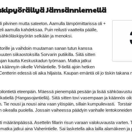
skipyöräilyä Jämsänniemellä
i pilvinen mutta sateeton. Aamulla lämpömittarissa oli +
eli aamulla kahdeksaa. Puin reilusti vaatteita päälle,
sähköläskipyörän selkään ja menoksi.
torille ja vaihdoin muutaman sanan tutun kanssa
uuten siikaostoksilla Sorvarin putiikilla. Siitä sitten
kujan kautta Keskuskadun työmaan. Matka jatkui
 käännyin oikelle Virhiäntielle. 9-tiellä ajoin hetken
ntterin edessä oli aika hiljaista. Kaupan emäntä oli jo tiskin takana 
ilontietä eteenpäin. Mäessä pienempää pesään ja lisää sähköavustus
katiellä (Hangasojantiellä). Siitä sitten tovi vasempaan ja käännös oi
kään. Tie nousi ja nousi aina vaan ylöspäin, sillain kumpuilevasti. Tor
ien oikealla puolella. Jossain vaiheessa päädyin vanhalle lentokoneiden
ti määränpäässä. Asettelin fillarin risun varaan valokuvausta varten. Tie
atka jatkui aina Vaherintielle. Sai lasketella aika lailla alamäkeen ja 