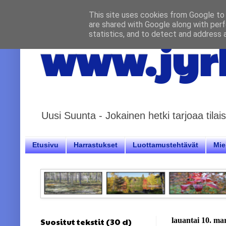
This site uses cookies from Google to d
are shared with Google along with perf
statistics, and to detect and address 
www.jyrk
Uusi Suunta - Jokainen hetki tarjoaa til
Etusivu
Harrastukset
Luottamustehtävät
Miel
Suositut tekstit (30 d)
lauantai 10. ma