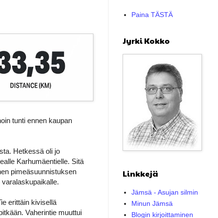
Paina TÄSTÄ
Jyrki Kokko
noin tunti ennen kaupan
ta. Hetkessä oli jo
kealle Karhumäentielle. Sitä
stainen pimeäsuunnistuksen
Linkkejä
 varalaskupaikalle.
Jämsä - Asujan silmin
 erittäin kivisellä
Minun Jämsä
pitkään. Vaherintie muuttui
Blogin kirjoittaminen