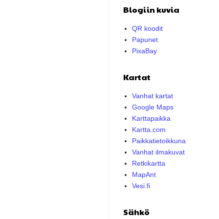
Blogiin kuvia
QR koodit
Papunet
PixaBay
Kartat
Vanhat kartat
Google Maps
Karttapaikka
Kartta.com
Paikkatietoikkuna
Vanhat ilmakuvat
Retkikartta
MapAnt
Vesi.fi
Sähkö