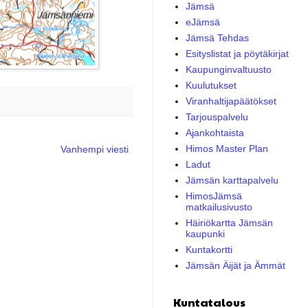
Jämsä
eJämsä
Jämsä Tehdas
Esityslistat ja pöytäkirjat
Kaupunginvaltuusto
Kuulutukset
Viranhaltijapäätökset
Tarjouspalvelu
Ajankohtaista
Himos Master Plan
Vanhempi viesti
Ladut
Jämsän karttapalvelu
HimosJämsä
matkailusivusto
Häiriökartta Jämsän
kaupunki
Kuntakortti
Jämsän Äijät ja Ämmät
Kuntatalous