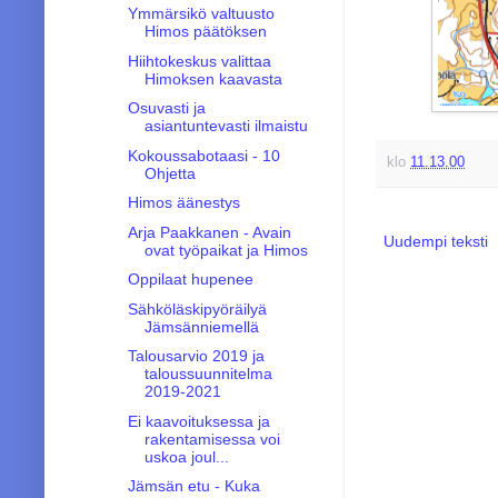
Ymmärsikö valtuusto
Himos päätöksen
Hiihtokeskus valittaa
Himoksen kaavasta
Osuvasti ja
asiantuntevasti ilmaistu
Kokoussabotaasi - 10
klo
11.13.00
Ohjetta
Himos äänestys
Arja Paakkanen - Avain
Uudempi teksti
ovat työpaikat ja Himos
Oppilaat hupenee
Sähköläskipyöräilyä
Jämsänniemellä
Talousarvio 2019 ja
taloussuunnitelma
2019-2021
Ei kaavoituksessa ja
rakentamisessa voi
uskoa joul...
Jämsän etu - Kuka