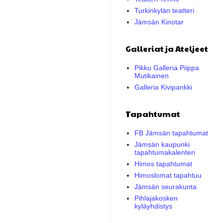
Turkinkylän teatteri
Jämsän Kinotar
Galleriat ja Ateljeet
Pikku Galleria Piippa
Mutikainen
Galleria Kivipankki
Tapahtumat
FB Jämsän tapahtumat
Jämsän kaupunki
tapahtumakalenteri
Himos tapahtumat
Himoslomat tapahtuu
Jämsän seurakunta
Pihlajakosken
kyläyhdistys