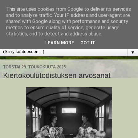
This site uses cookies from Google to deliver its services
www.jyrkikokko.fi
and to analyze traffic. Your IP address and user-agent are
shared with Google along with performance and security
metrics to ensure quality of service, generate usage
Uusi Suunta - Jokainen hetki tarjoaa tilaisuuden muuttaa
statistics, and to detect and address abuse.
suuntaa.
LEARN MORE
GOT IT
▼
TORSTAI 29. TOUKOKUUTA 2025
Kiertokoulutodistuksen arvosanat