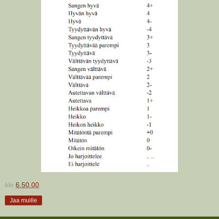
klo
6.50.00
Jaa muille