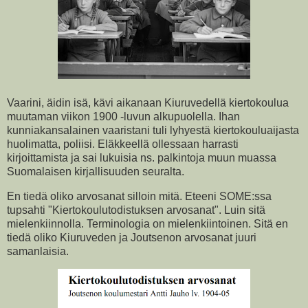
Vaarini, äidin isä, kävi aikanaan Kiuruvedellä kiertokoulua
muutaman viikon 1900 -luvun alkupuolella. Ihan
kunniakansalainen vaaristani tuli lyhyestä kiertokouluaijasta
huolimatta, poliisi. Eläkkeellä ollessaan harrasti
kirjoittamista ja sai lukuisia ns. palkintoja muun muassa
Suomalaisen kirjallisuuden seuralta.
En tiedä oliko arvosanat silloin mitä. Eteeni SOME:ssa
tupsahti "Kiertokoulutodistuksen arvosanat". Luin sitä
mielenkiinnolla. Terminologia on mielenkiintoinen. Sitä en
tiedä oliko Kiuruveden ja Joutsenon arvosanat juuri
samanlaisia.